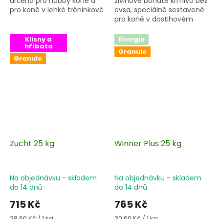
určená pro hobby koně a
živinově bohaté krmivo bez
pro koně v lehké tréninkové
ovsa, speciálně sestavené
zátěži
pro koně v dostihovém
tréninku
Klisny a
Energie
hříbata
Granule
Granule
Zucht 25 kg
Winner Plus 25 kg
Na objednávku - skladem
Na objednávku - skladem
do 14 dnů
do 14 dnů
715 Kč
765 Kč
Měrná
Měrná
28,60 Kč / 1 kg
30,60 Kč / 1 kg