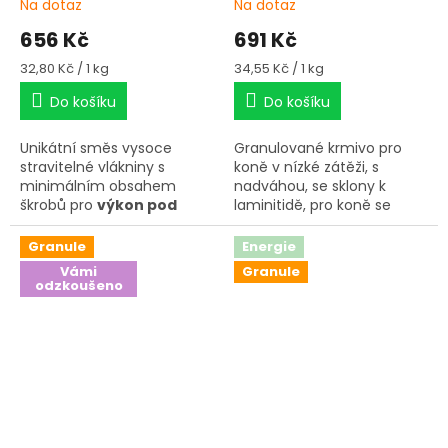
Na dotaz
Na dotaz
656 Kč
691 Kč
Měrná
Měrná
32,80 Kč / 1 kg
34,55 Kč / 1 kg
cena:
cena:
Do košíku
Do košíku
Unikátní směs vysoce
Granulované krmivo pro
stravitelné vlákniny s
koně v nízké zátěži, s
minimálním obsahem
nadváhou, se sklony k
škrobů pro
výkon pod
laminitidě, pro koně se
kontrolou
bez nadměrné
špatnými zuby a
vzrušivosti.
žaludečními vředy.
Granule
Energie
Vámi
Granule
odzkoušeno