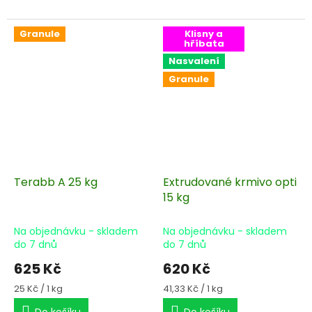
Granule
Klisny a
hříbata
Nasvalení
Granule
Terabb A 25 kg
Extrudované krmivo opti
15 kg
Na objednávku - skladem
Na objednávku - skladem
do 7 dnů
do 7 dnů
625 Kč
620 Kč
Měrná
Měrná
25 Kč / 1 kg
41,33 Kč / 1 kg
cena:
cena:
Do košíku
Do košíku