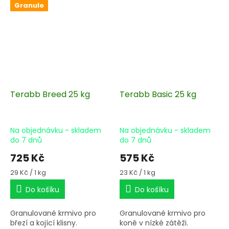
Granule
Terabb Breed 25 kg
Terabb Basic 25 kg
Na objednávku - skladem
Na objednávku - skladem
do 7 dnů
do 7 dnů
725 Kč
575 Kč
Měrná
Měrná
29 Kč / 1 kg
23 Kč / 1 kg
cena:
cena:
Do košíku
Do košíku
Granulované krmivo pro
Granulované krmivo pro
březí a kojící klisny.
koně v nízké zátěži.