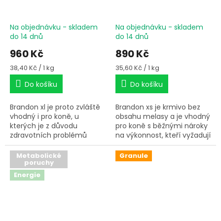
Na objednávku - skladem
Na objednávku - skladem
do 14 dnů
do 14 dnů
960 Kč
890 Kč
Měrná
Měrná
38,40 Kč / 1 kg
35,60 Kč / 1 kg
cena:
cena:
Do košíku
Do košíku
Brandon xl je proto zvláště
Brandon xs je krmivo bez
vhodný i pro koně, u
obsahu melasy a je vhodný
kterých je z důvodu
pro koně s běžnými nároky
zdravotních problémů
na výkonnost, kteří vyžadují
nutné dbát na nízký obsah
nízký glykemický index.
lehce stravitelných
Metabolické
Granule
poruchy
uhlohydrátů. Vedle otrub,
které jsou známy pro jejich
Energie
efekt regulace inzulínu,
dodávají vysoce hodnotné
olejniny vitální látky a
antioxidanty jako omega 3
mastné kyseliny, které mají