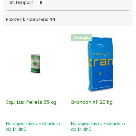
St. Hyppolit
5
Položek k zobrazení:
44
V
Energie
ý
p
i
s
p
r
o
d
u
k
Equi Lac Pellets 25 kg
Brandon XP 20 kg
t
ů
Na objednávku - skladem
Na objednávku - skladem
do 14 dnů
do 14 dnů