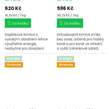
620 Kč
596 Kč
Měrná
Měrná
41,33 Kč / 1 kg
39,73 Kč / 1 kg
cena:
cena:
Do košíku
Do košíku
Doplňkové krmivo s
Extrudovaná krmná směs
vysokým obsahem lehce
bez ovsa, určená pro hobby
využitelné energie,
koně a pro koně ve střední
nezbytné pro dosažení
a vyšší tréninkové zátěži.
vysokého výkonu koní v
období tréninku nebo jiné
Energie
Energie
pracovní zátěže.
Granule
Granule