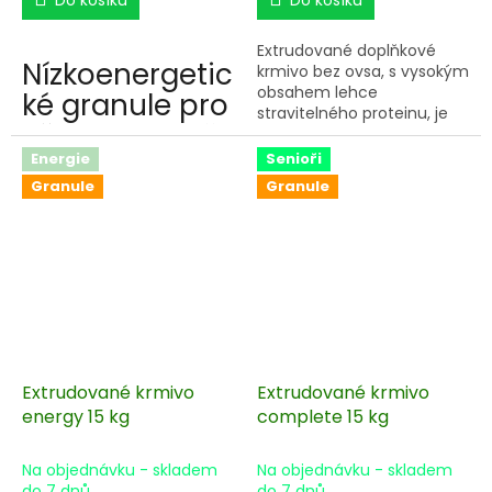
Extrudované doplňkové
Nízkoenergetic
krmivo bez ovsa, s vysokým
obsahem lehce
ké granule pro
stravitelného proteinu, je
všechny koně.
stavebním kamenem pro
sestavení denní krmné
Energie
Senioři
dávky každého koně bez
Granule
Granule
ohledu na kategorii a
intenzitu tréninku. Krmivo je
vhodné přidávat koním pro
zlepšení kondice, pro rychlé
nasvalení, březím klisnám
pro normální vývoj plodu a
laktujícím klisnám pro
produkci kvalitního
mateřského mléka,
hříbatům a mladým koním
Extrudované krmivo
Extrudované krmivo
pro zdravý růst a vývoj.
energy 15 kg
complete 15 kg
Na objednávku - skladem
Na objednávku - skladem
do 7 dnů
do 7 dnů