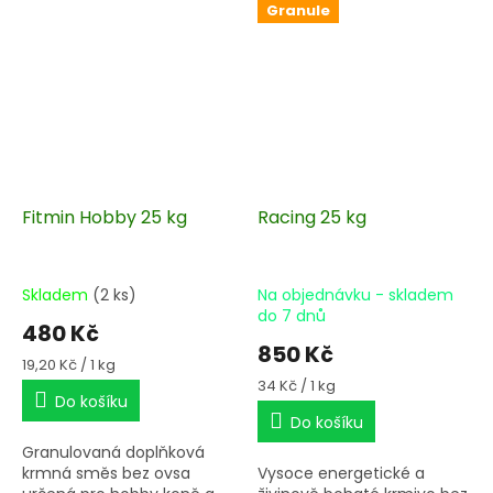
Granule
krmné dávky pro
hříbata, březí a
laktující klisny.
Fitmin Hobby 25 kg
Racing 25 kg
Skladem
(2 ks)
Na objednávku - skladem
do 7 dnů
480 Kč
850 Kč
Měrná
19,20 Kč / 1 kg
cena:
Měrná
34 Kč / 1 kg
Do košíku
cena:
Do košíku
Granulovaná doplňková
krmná směs bez ovsa
Vysoce energetické a