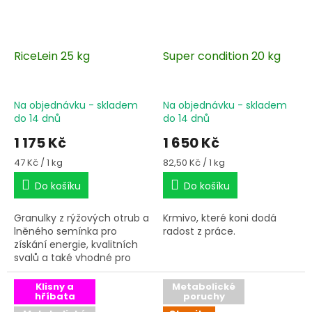
pro stabilizaci funkce
inzulínu také velký význam.
RiceLein 25 kg
Super condition 20 kg
Na objednávku - skladem
Na objednávku - skladem
do 14 dnů
do 14 dnů
1 175 Kč
1 650 Kč
Měrná
Měrná
47 Kč / 1 kg
82,50 Kč / 1 kg
cena:
cena:
Do košíku
Do košíku
Granulky z rýžových otrub a
Krmivo, které koni dodá
lněného semínka pro
radost z práce.
získání energie, kvalitních
svalů a také vhodné pro
koně s metabolickými
poruchami.
Klisny a
Metabolické
hříbata
poruchy