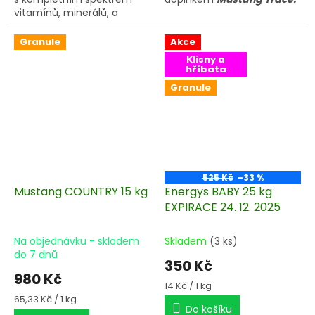
vitamínů, minerálů, a
stopových prvků v
chelátech a esenciálních
Granule
Akce
aminokyseliny.
Klisny a
hříbata
Granule
525 Kč
–33 %
Mustang COUNTRY 15 kg
Energys BABY 25 kg
EXPIRACE 24. 12. 2025
Na objednávku - skladem
Skladem
(3 ks)
do 7 dnů
350 Kč
980 Kč
Měrná
14 Kč / 1 kg
cena:
Měrná
65,33 Kč / 1 kg
Do košíku
cena: