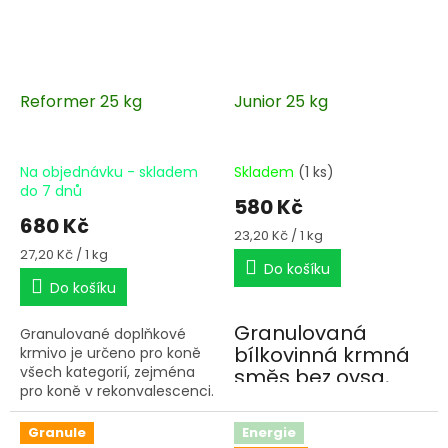
Reformer 25 kg
Junior 25 kg
Na objednávku - skladem
Skladem
(1 ks)
do 7 dnů
580 Kč
680 Kč
Měrná
23,20 Kč / 1 kg
cena:
Měrná
27,20 Kč / 1 kg
Do košíku
cena:
Do košíku
Granulovaná
Granulované doplňkové
bílkovinná krmná
krmivo je určeno pro koně
všech kategorií, zejména
směs bez ovsa,
pro koně v rekonvalescenci.
která je stavebním
Podporuje zlepšení celkové
kamenem pro
kondice a kvalitní
Granule
Energie
sestavení denní
nasvalení.