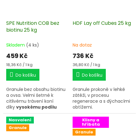
SPE Nutrition COB bez
HDF Lay off Cubes 25 kg
biotinu 25 kg
Skladem
(4 ks)
Na dotaz
459 Kč
736 Kč
Měrná
Měrná
18,36 Kč / 1 kg
36,80 Kč / 1 kg
cena:
cena:
Do košíku
Do košíku
Granule
bez obsahu biotinu
Granule prokoně v lehké
a ovsa. Velmi šetrné k
zátěži, v procesu
citlivému trávení koní
regenerace a s dýchacími
díky
vysokému podílu
obtížemi.
stravitelné vlákniny
,
podporující tvorbu
Nasvalení
Klisny a
hříbata
pozitivních bakterií a
Granule
zdravou střevní
Granule
mikroflóru.
Vybalancovaný