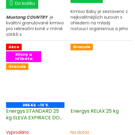
Do košíku
Krmivo Baby je sestaveno z
Mustang COUNTRY
je
nejkvalitnějších surovin s
kvalitní granulované krmivo
ohledem na mladý
pro rekreační koně v mírné
rostoucí organismus a jeho
zátěži s
potřeby.
doplňkem
Mustang Trace.
Akce
Granule
Klisny a
hříbata
Granule
395 Kč
–10 %
Energys STANDARD 25
Energys RELAX 25 kg
kg SLEVA EXPIRACE DO
22. 1. 2026
Vyprodáno
Na dotaz