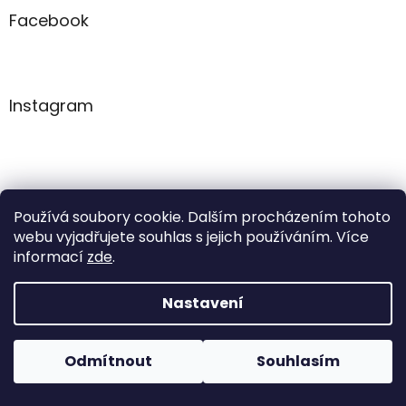
v
a
Facebook
k
t
y
í
v
ý
p
Instagram
i
s
u
Používá soubory cookie. Dalším procházením tohoto
webu vyjadřujete souhlas s jejich používáním. Více
informací
zde
.
Nastavení
Pokud u nás nenajdete konkrétní produkt, neváhejte se
ozvat. Ve většině případů jej můžeme zajistit na
Sledovat na Instagramu
Odmítnout
Souhlasím
objednávku nebo od jiného dodavatele.