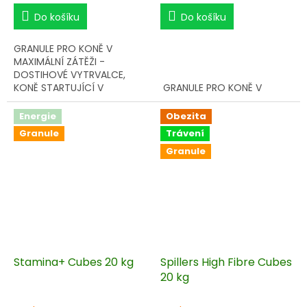
cena:
cena:
Do košíku
Do košíku
GRANULE PRO KONĚ V
MAXIMÁLNÍ ZÁTĚŽI -
DOSTIHOVÉ VYTRVALCE,
KONĚ STARTUJÍCÍ V
GRANULE PRO KONĚ V
SOUTĚŽÍCH VŠESTRANNOSTI
HOBBY ZÁTĚŽI A PONY.
A ENDURANCE.
Energie
Obezita
Granule
Trávení
Granule
Stamina+ Cubes 20 kg
Spillers High Fibre Cubes
20 kg