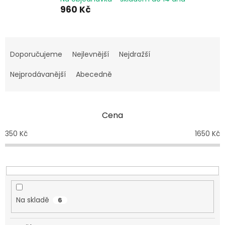
960 Kč
Ř
a
Doporučujeme
Nejlevnější
Nejdražší
z
e
Nejprodávanější
Abecedně
n
í
p
Cena
r
o
350
Kč
1650
Kč
d
u
k
t
ů
Na skladě
6