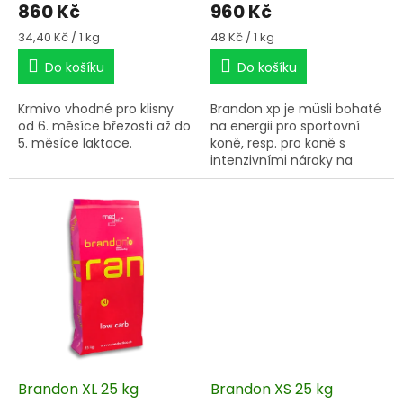
860 Kč
960 Kč
Měrná
Měrná
34,40 Kč / 1 kg
48 Kč / 1 kg
cena:
cena:
Do košíku
Do košíku
Krmivo vhodné pro klisny
Brandon xp je müsli bohaté
od 6. měsíce březosti až do
na energii pro sportovní
5. měsíce laktace.
koně, resp. pro koně s
intenzivními nároky na
výkonnost.
Brandon XL 25 kg
Brandon XS 25 kg