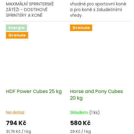
MAXIMÁLNÍ SPRINTERSKÉ
vhodné pro sportovní koně
ZÁTĚŽI - DOSTIHOVÉ
a pro koně s žaludečními
SPRINTERY A KONĚ
vředy.
RYCHLOSTNÍCH
WESTERNOVÝCH DISCIPLÍN.
Energie
Granule
Granule
HDF Power Cubes 25 kg
Horse and Pony Cubes
20 kg
Na dotaz
Skladem
(1 ks)
794 Kč
580 Kč
Měrná
Měrná
31,76 Kč / 1 kg
29 Kč / 1 kg