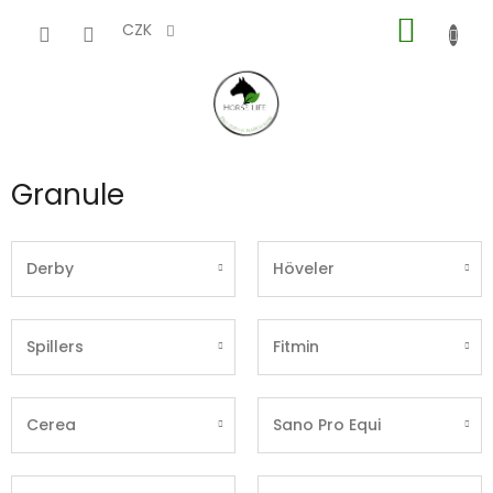
Přejít
NÁKUP
na
CZK
obsah
KOŠÍK
Granule
Derby
Höveler
Spillers
Fitmin
Cerea
Sano Pro Equi