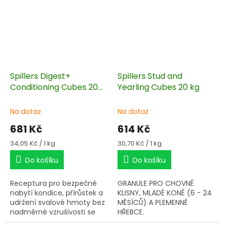
poměr vitamínů a
minerálů
, splňující
světovou NRC
normu,
podporuje
imunitu
a zlepšuje
zdravotní stav Vašeho
koně.
Spillers Digest+
Spillers Stud and
Conditioning Cubes 20
Yearling Cubes 20 kg
kg
Na dotaz
Na dotaz
681 Kč
614 Kč
Měrná
Měrná
34,05 Kč / 1 kg
30,70 Kč / 1 kg
cena:
cena:
Do košíku
Do košíku
Receptura pro bezpečné
GRANULE PRO CHOVNÉ
nabytí kondice, přírůstek a
KLISNY, MLADÉ KONĚ (6 - 24
udržení svalové hmoty bez
MĚSÍCŮ) A PLEMENNÉ
nadměrné vzrušivosti se
HŘEBCE.
současnou podporou