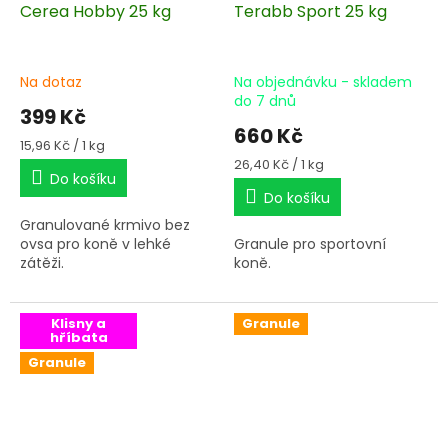
Cerea Hobby 25 kg
Terabb Sport 25 kg
Na dotaz
Na objednávku - skladem
do 7 dnů
399 Kč
660 Kč
Měrná
15,96 Kč / 1 kg
cena:
Měrná
26,40 Kč / 1 kg
Do košíku
cena:
Do košíku
Granulované krmivo bez
ovsa pro koně v lehké
Granule pro sportovní
zátěži.
koně.
Klisny a
Granule
hříbata
Granule