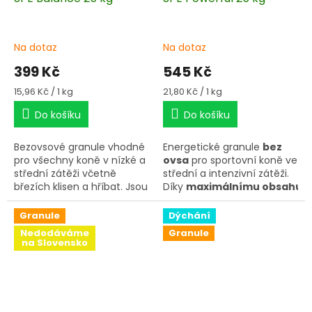
Na dotaz
Na dotaz
399 Kč
545 Kč
Měrná
Měrná
15,96 Kč / 1 kg
21,80 Kč / 1 kg
cena:
cena:
Do košíku
Do košíku
Bezovsové granule vhodné
Energetické granule
bez
pro všechny koně v nízké a
ovsa
pro sportovní koně ve
střední zátěži včetně
střední a intenzivní zátěži.
březích klisen a hříbat. Jsou
Díky
maximálnímu obsahu
velmi šetrné k jejich
kvalitních olejů
a
citlivému trávení i
kontrolovanému množství
Granule
Dýchání
díky
vysokému podílu
škrobů, zajišťuje Powerful
Nedodáváme
Granule
stravitelné vlákniny
,
vyvážený poměr rychlé a
na Slovensko
podporující tvorbu
postupně se uvolňující
pozitivních bakterií
energie.
(mikrobiom) a zdravou
střevní mikroflóru.