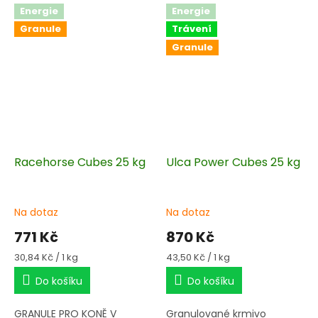
trávícího systému.
Energie
Energie
Granule
Trávení
Granule
Racehorse Cubes 25 kg
Ulca Power Cubes 25 kg
Na dotaz
Na dotaz
771 Kč
870 Kč
Měrná
Měrná
30,84 Kč / 1 kg
43,50 Kč / 1 kg
cena:
cena:
Do košíku
Do košíku
GRANULE PRO KONĚ V
Granulované krmivo