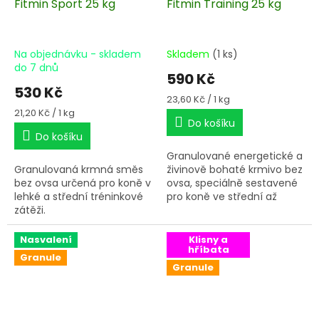
Fitmin Sport 25 kg
Fitmin Training 25 kg
Na objednávku - skladem
Skladem
(1 ks)
do 7 dnů
590 Kč
530 Kč
Měrná
23,60 Kč / 1 kg
cena:
Měrná
21,20 Kč / 1 kg
Do košíku
cena:
Do košíku
Granulované energetické a
Granulovaná krmná směs
živinově bohaté krmivo bez
bez ovsa určená pro koně v
ovsa, speciálně sestavené
lehké a střední tréninkové
pro koně ve střední až
zátěži.
intenzivní tréninkové zátěži.
Nasvalení
Klisny a
hříbata
Granule
Granule