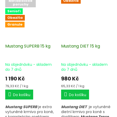
Metabolické
Obezita
poruchy
Senioři
Obezita
Granule
Mustang SUPERB 15 kg
Mustang DIET 15 kg
Na objednávku - skladem
Na objednávku - skladem
do 7 dnů
do 7 dnů
1 190 Kč
980 Kč
Měrná
Měrná
79,33 Kč / 1 kg
65,33 Kč / 1 kg
cena:
cena:
Do košíku
Do košíku
Mustang SUPERB
je extra
Mustang DIET
je vytuněné
vytuněné krmivo pro koně,
dietní krmivo pro koně s
s kompletním spektrem
doplňkem
Mustang Trace.