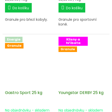
cena:
cena:
Do košíku
Do košíku
Granule pro březí kobyly.
Granule pro sportovní
koně.
Energie
Klisny a
hříbata
Granule
Granule
Gastro Sport 25 kg
Youngstar DERBY 25 kg
Na objednávku - skladem
Na objednávku - skladem