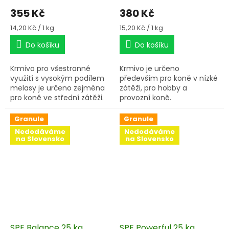
355 Kč
380 Kč
Měrná
Měrná
14,20 Kč / 1 kg
15,20 Kč / 1 kg
cena:
cena:
Do košíku
Do košíku
Krmivo pro všestranné
Krmivo je určeno
využití s vysokým podílem
především pro koně v nízké
melasy je určeno zejména
zátěži, pro hobby a
pro koně ve střední zátěži.
provozní koně.
Vhodné je též pro chovné
klisny v poslední třetině
Granule
Granule
březosti a po dobu laktace.
Nedodáváme
Nedodáváme
Velmi ochotně a rádi ho
na Slovensko
na Slovensko
přijímají i vybíraví koně.
SPE Balance 25 kg
SPE Powerful 25 kg