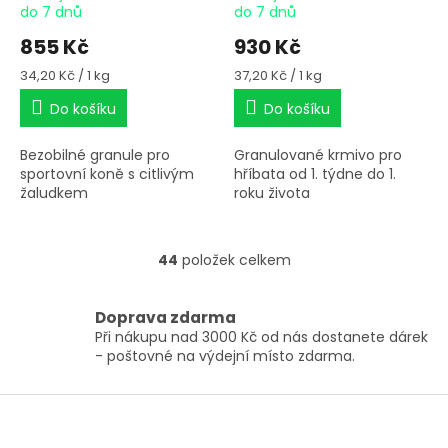
do 7 dnů
do 7 dnů
855 Kč
930 Kč
Měrná
Měrná
34,20 Kč / 1 kg
37,20 Kč / 1 kg
cena:
cena:
Do košíku
Do košíku
Bezobilné granule pro
Granulované krmivo pro
sportovní koně s citlivým
hříbata od 1. týdne do 1.
žaludkem
roku života
44
položek celkem
O
v
l
Doprava zdarma
á
Při nákupu nad 3000 Kč od nás dostanete dárek
d
- poštovné na výdejní místo zdarma.
a
c
í
Z
p
á
r
p