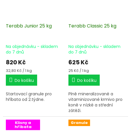
Terabb Junior 25 kg
Terabb Classic 25 kg
Na objednávku - skladem
Na objednávku - skladem
do 7 dnů
do 7 dnů
820 Kč
625 Kč
Měrná
Měrná
32,80 Kč / 1 kg
25 Kč / 1 kg
cena:
cena:
Do košíku
Do košíku
Startovací granule pro
Plně mineralizované a
hříbata od 2.týdne.
vitaminizované krmivo pro
koně v nízké a střední
zátěži.
Klisny a
Granule
hříbata