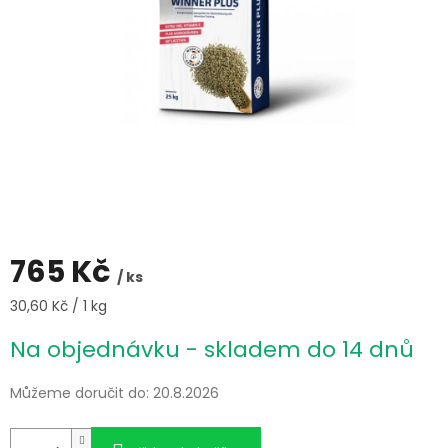
765 Kč
/ ks
Měrná
30,60 Kč / 1 kg
cena:
Na objednávku - skladem do 14 dnů
Můžeme doručit do:
20.8.2026