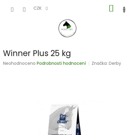
Přejít
NÁKUP
na
CZK
obsah
KOŠÍK
Winner Plus 25 kg
Průměrné
Neohodnoceno
Podrobnosti hodnocení
Značka:
Derby
hodnocení
produktu
je
0,0
z
5
hvězdiček.