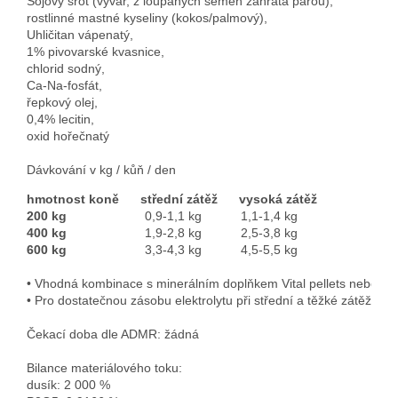
Sojový šrot (vývar, z loupaných semen zahřátá párou), 
rostlinné mastné kyseliny (kokos/palmový),

Uhličitan vápenatý, 
1% pivovarské kvasnice, 
chlorid sodný,

Ca-Na-fosfát, 
řepkový olej, 
0,4% lecitin,

oxid hořečnatý
Dávkování v kg / kůň / den
hmotnost koně      střední zátěž      vysoká zátěž
200 kg
400 kg
600 kg                  
• Vhodná kombinace s minerálním doplňkem Vital pellets nebo Vita
• Pro dostatečnou zásobu elektrolytu při střední a těžké zátěži 
Bilance materiálového toku:

dusík: 2 000 %
