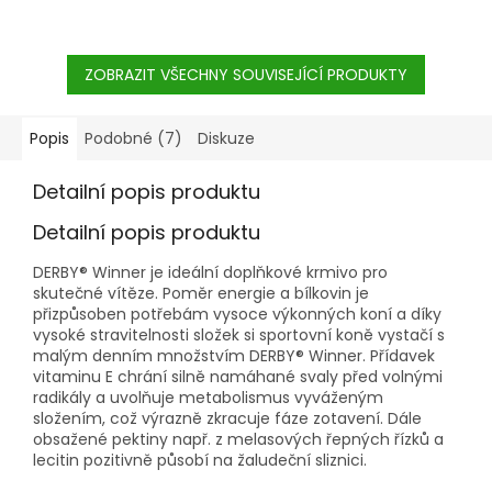
SOUTĚŽÍCH VŠESTRANNOSTI
A ENDURANCE.
ZOBRAZIT VŠECHNY SOUVISEJÍCÍ PRODUKTY
Popis
Podobné (7)
Diskuze
Detailní popis produktu
Detailní popis produktu
DERBY® Winner je ideální doplňkové krmivo pro
skutečné vítěze. Poměr energie a bílkovin je
přizpůsoben potřebám vysoce výkonných koní a díky
vysoké stravitelnosti složek si
sportovní koně vystačí s
malým denním množstvím DERBY® Winner. Přídavek
vitaminu E chrání silně namáhané svaly před volnými
radikály a uvolňuje metabolismus vyváženým
složením, což výrazně zkracuje fáze zotavení. Dále
obsažené pektiny např. z melasových řepných řízků a
lecitin pozitivně působí na žaludeční sliznici.