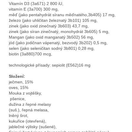
Vitamín D3 (3a671) 2 800 iU,
vitamín E (3a700) 300 mg, 
měď (jako pentahydrát síranu měďnatého,3b405) 17 mg, 
železo (jako uhličitan železnatý 3b101) 105 mg, 
zinek (jako oxid zinečnatý 3b603) 43,7 mg,

zinek (jako síran zinečnatý, monohydrát 3b605) 5 mg,

Mangan (jako oxid manganatý 3b502) 56 mg, 
jód (jako jodičnan vápenatý, bezvodý 3b202) 0,5 mg, 
selen (jako seleničitan sodný 3b801) 0,28 mg, 
Složení:
ječmen, 15% 
oves, 15%

Mouka z vojtěšky,
 pšenice, 
dužina z řepné melasy

(suš.), řepná melasa, 
lněný šrot, 
kukuřice (otevřená), 
jablečné výlisky (sušené),
