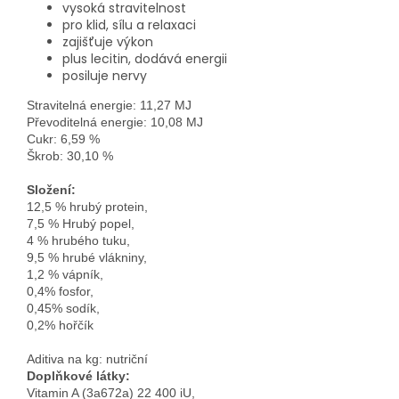
vysoká stravitelnost
pro klid, sílu a relaxaci
zajišťuje výkon
plus lecitin, dodává energii
posiluje nervy
Stravitelná energie: 11,27 MJ

Převoditelná energie: 10,08 MJ

Cukr: 6,59 %

Složení:
12,5 % hrubý protein, 
7,5 % Hrubý popel, 
4 % hrubého tuku, 
9,5 % hrubé vlákniny, 
1,2 % vápník, 
0,4% fosfor,
0,45% sodík,

Doplňkové látky:
Vitamin A (3a672a) 22 400 iU,
