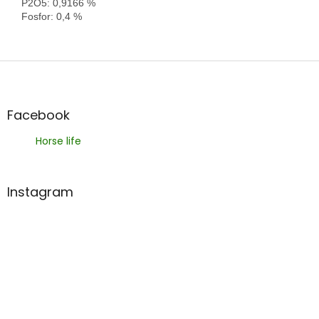
P2O5: 0,9166 %

Fosfor: 0,4 %
Z
á
p
a
Facebook
t
Horse life
í
Instagram