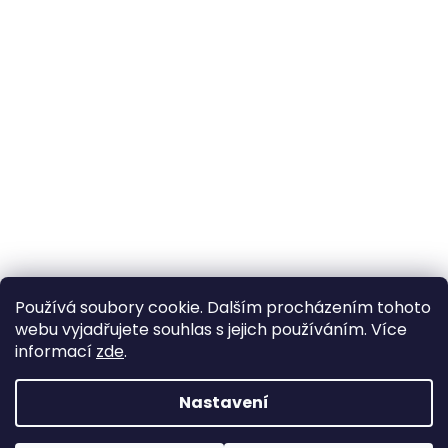
Používá soubory cookie. Dalším procházením tohoto
webu vyjadřujete souhlas s jejich používáním. Více
informací
zde
.
Nastavení
Vytvořil Shoptet
Pokud u nás nenajdete konkrétní produkt, neváhejte se