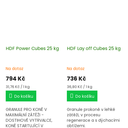
HDF Power Cubes 25 kg
HDF Lay off Cubes 25 kg
Na dotaz
Na dotaz
794 Kč
736 Kč
Měrná
Měrná
31,76 Kč / 1 kg
36,80 Kč / 1 kg
cena:
cena:
Do košíku
Do košíku
GRANULE PRO KONĚ V
Granule prokoně v lehké
MAXIMÁLNÍ ZÁTĚŽI -
zátěži, v procesu
DOSTIHOVÉ VYTRVALCE,
regenerace a s dýchacími
KONĚ STARTUJÍCÍ V
obtížemi.