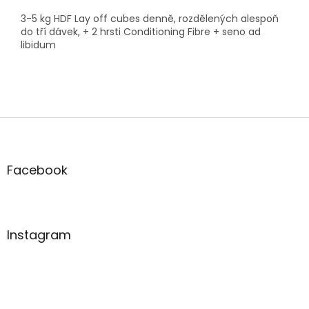
3-5 kg HDF Lay off cubes denně, rozdělených alespoň
do tří dávek, + 2 hrsti Conditioning Fibre + seno ad
libidum
Z
á
p
a
Facebook
t
í
Instagram