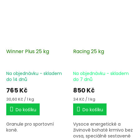
Winner Plus 25 kg
Racing 25 kg
Na objednávku - skladem
Na objednávku - skladem
do 14 dnů
do 7 dnů
765 Kč
850 Kč
Měrná
Měrná
30,60 Kč / 1 kg
34 Kč / 1 kg
cena:
cena:
Do košíku
Do košíku
Granule pro sportovní
Vysoce energetické a
koně.
živinově bohaté krmivo bez
ovsa, speciálně sestavené