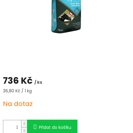
736 Kč
/ ks
Měrná
36,80 Kč / 1 kg
cena:
Na dotaz
Přidat do košíku