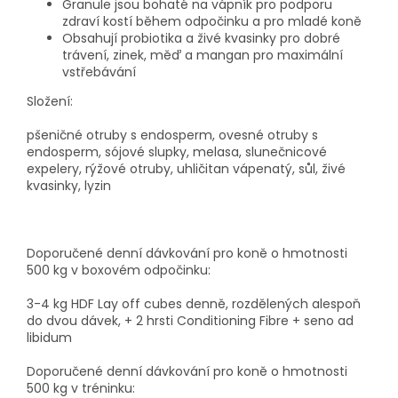
Granule jsou bohaté na vápník pro podporu
zdraví kostí během odpočinku a pro mladé koně
Obsahují probiotika a živé kvasinky pro dobré
trávení, zinek, měď a mangan pro maximální
vstřebávání
Složení:
pšeničné otruby s endosperm, ovesné otruby s
endosperm, sójové slupky, melasa, slunečnicové
expelery, rýžové otruby, uhličitan vápenatý, sůl, živé
kvasinky, lyzin
Doporučené denní dávkování pro koně o hmotnosti
500 kg v boxovém odpočinku:
3-4 kg HDF Lay off cubes denně, rozdělených alespoň
do dvou dávek, + 2 hrsti Conditioning Fibre + seno ad
libidum
Doporučené denní dávkování pro koně o hmotnosti
500 kg v tréninku: