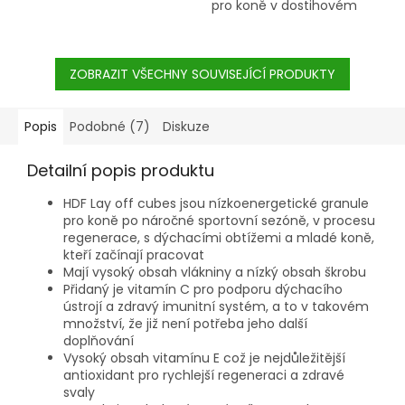
pro koně v dostihovém
tréninku
ZOBRAZIT VŠECHNY SOUVISEJÍCÍ PRODUKTY
Popis
Podobné (7)
Diskuze
Detailní popis produktu
HDF Lay off cubes jsou nízkoenergetické granule
pro koně po náročné sportovní sezóně, v procesu
regenerace, s dýchacími obtížemi a mladé koně,
kteří začínají pracovat
Mají vysoký obsah vlákniny a nízký obsah škrobu
Přidaný je vitamín C pro podporu dýchacího
ústrojí a zdravý imunitní systém, a to v takovém
množství, že již není potřeba jeho další
doplňování
Vysoký obsah vitamínu E což je nejdůležitější
antioxidant pro rychlejší regeneraci a zdravé
svaly