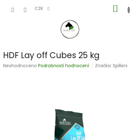
Přejít
NÁKUP
na
CZK
obsah
KOŠÍK
HDF Lay off Cubes 25 kg
Průměrné
Neohodnoceno
Podrobnosti hodnocení
Značka:
Spillers
hodnocení
produktu
je
0,0
z
5
hvězdiček.