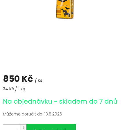
850 Kč
/ ks
Měrná
34 Kč / 1 kg
cena:
Na objednávku - skladem do 7 dnů
Můžeme doručit do:
13.8.2026