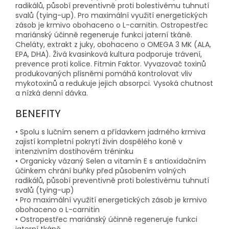
radikálů, působí preventivně proti bolestivému tuhnutí
svalů (tying-up). Pro maximální využití energetických
zásob je krmivo obohaceno o L-carnitin. Ostropestřec
mariánský účinně regeneruje funkci jaterní tkáně.
Cheláty, extrakt z juky, obohaceno o OMEGA 3 MK (ALA,
EPA, DHA). Živá kvasinková kultura podporuje trávení,
prevence proti kolice. Fitmin Faktor. Vyvazovač toxinů
produkovaných plísněmi pomáhá kontrolovat vliv
mykotoxinů a redukuje jejich absorpci. Vysoká chutnost
a nízká denní dávka.
BENEFITY
• Spolu s lučním senem a přídavkem jadrného krmiva
zajistí kompletní pokrytí živin dospělého koně v
intenzivním dostihovém tréninku
• Organicky vázaný Selen a vitamín E s antioxidačním
účinkem chrání buňky před působením volných
radikálů, působí preventivně proti bolestivému tuhnutí
svalů (tying-up)
• Pro maximální využití energetických zásob je krmivo
obohaceno o L-carnitin
• Ostropestřec mariánský účinně regeneruje funkci