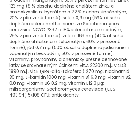
123 mg (8 % obsahu doplněno chelátem zinku a
aminokyselin n-hydrátem a 72 % oxidem zinečnatým,
20% v přirozené formě), selen 0,9 mg (53% obsahu
doplněno selenomethioninem ze Saccharomyces
cerevisiae NCYC R397 a 18% seleničitanem sodným,
29% v přirozené formě), železo 163 mg (40% obsahu
doplněno uhličitanem železnatým, 60% v přirozené
formě), jód 0,7 mg (50% obsahu doplněno jodičnanem
vápenatým bezvodým, 50% v přirozené formě);
vitamíny, provitamíny a chemicky přesně definované
látky se srovnatelným účinkem: vit.A 22300 m.j., vit.D3
1890 m.j., vit.E (RRR-alfa-tokoferol) 270 mg, niacinamid
30 mg, L-karnitin 1000 mg, vitamin B1 6,3 mg, vitamin B2
8,8 mg, vitamin B6 8,2 mg, vitamin B12 3 µg;
mikroorganismy: Sacharomyces cerevisiae (CBS
493.94) 5x108 CFU; antioxidanty.
Z