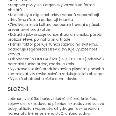
jaterní tkáně
• Stopové prvky jsou organicky vázané ve formě
chelátů
• Nukleotidy a oligosacharidy mananů napomáhají
zdravému růstu a podporují imunitu
• Živá kvasinková kultura podporuje trávení a působí
preventivně proti kolice
• Extrakt z juky snižuje koncentraci amoniaku, působí
protizánětlivě, pomáhá při artritidě
• Fitmin faktor posiluje funkci zažívacího systému,
podporuje regeneraci střev a zvyšuje využitelnost
krmiva
• Obohacení o OMEGA 3 MK ( ALA, EPA, DHA) přispívá k
normální funkci srdce, mozku a zraku
• Vyvazovač toxinů produkovaných plísněmi pomáhá
kontrolovat vliv mykotoxinů a redukuje jejich absorpci
• Vysoká chutnost a nízká denní dávka
SLOŽENÍ
Ječmen, vojtěška horkovzdušně sušená, kukuřice,
sojový olej, extrudovaná pšenice, extrudované sojové
boby, uhličitan vápenatý, dihydrogenfos-forečnan
hořečnatý, lněné semeno 0,5%, chlorid sodný,