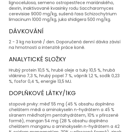
lignocelulosa, semeno ostropestřece mariánského,
dexrin, inaktivované kvasinky rodu Saccharomyces
cerevisiae 9000 mg/kg, sušená řasa Schizochytrium
limacinum 1000 mg/kg, juka shidigera 500 mg/kg.
DÁVKOVÁNÍ
2 - 3 kg na koně / den. Doporučená denní dávka závisí
na hmotnosti a intenzitě práce koně.
ANALYTICKÉ SLOŽKY
Hrubý protein 10,5 %, hrubé oleje a tuky 10,5 %, hrubá
vláknina 7,3 %, hrubý popel 7 %, vápník 1,2 %, sodík 0,23
%, fosfor 0,4 %, energie 13,5 MJ.
DOPLŇKOVÉ LÁTKY/1KG
stopové prvky: měď 55 mg (45 % obsahu doplněno
chelátem mědi a aminokyselin n-hydrátem a 45 %
síranem měďnatým pentahydrátem, 10% v přirozené
formě), mangan 54 mg (28 % obsahu doplněno
chelátem manganu a aminokyselin n-hydrátem a 42
% oxidem manganatým, 30% v přirozené formě), zinek