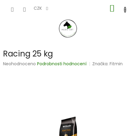
Přejít
NÁKUP
na
CZK
obsah
KOŠÍK
Racing 25 kg
Průměrné
Neohodnoceno
Podrobnosti hodnocení
Značka:
Fitmin
hodnocení
produktu
je
0,0
z
5
hvězdiček.