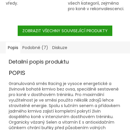
vředy.
všech kategorií, zejména
pro koně v rekonvalescenci.
Podporuje zlepšení celkové
kondice a kvalitní
nasvalení.
ZOBRAZIT VŠECHNY SOUVISEJÍCÍ PRODUKTY
Popis
Podobné (7)
Diskuze
Detailní popis produktu
POPIS
Granulovaná směs Racing je vysoce energetické a
živinově bohaté krmivo bez ovsa, speciálně sestavené
pro koně v dostihovém tréninku. Pro maximální
využitelnost je ve směsi použito několik zdrojů lehce
stravitelné energie. Spolu s lučním senem a přídavkem
jadrného krmiva zajistí kompletní pokrytí živin
dospělého koně v intenzivním dostihovém tréninku.
Organicky vázaný Selen a vitamín E s antioxidačním
účinkem chrání buňky před působením volných