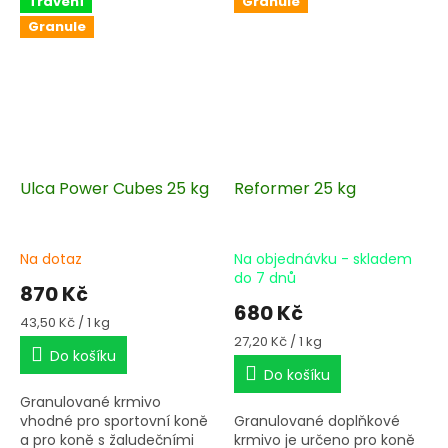
Trávení
Granule
Granule
Ulca Power Cubes 25 kg
Reformer 25 kg
Na dotaz
Na objednávku - skladem
do 7 dnů
870 Kč
680 Kč
Měrná
43,50 Kč / 1 kg
cena:
Měrná
27,20 Kč / 1 kg
Do košíku
cena:
Do košíku
Granulované krmivo
vhodné pro sportovní koně
Granulované doplňkové
a pro koně s žaludečními
krmivo je určeno pro koně