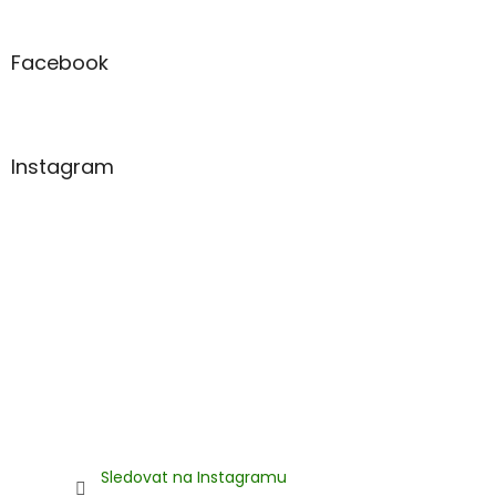
á
p
a
Facebook
t
í
Instagram
Sledovat na Instagramu