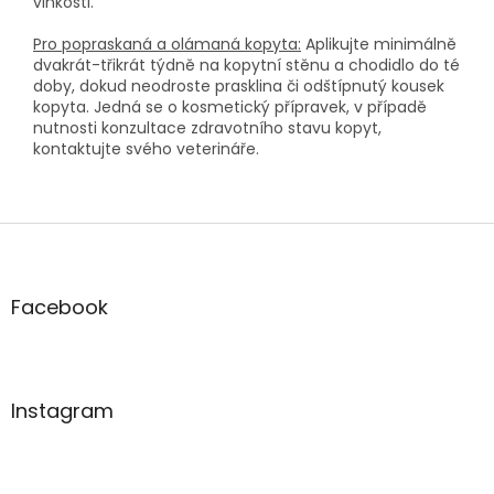
vlhkosti.
Pro popraskaná a olámaná kopyta:
Aplikujte minimálně
dvakrát-třikrát týdně na kopytní stěnu a chodidlo do té
doby, dokud neodroste prasklina či odštípnutý kousek
kopyta. Jedná se o kosmetický přípravek, v případě
nutnosti konzultace zdravotního stavu kopyt,
kontaktujte svého veterináře.
Z
á
p
a
Facebook
t
í
Instagram