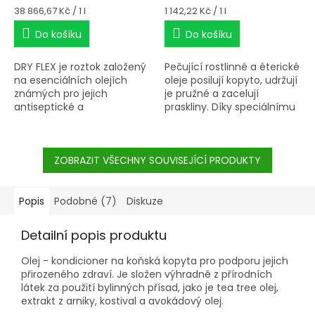
Měrná
Měrná
38 866,67 Kč / 1 l
1 142,22 Kč / 1 l
cena:
cena:
Do košíku
Do košíku
DRY FLEX je roztok založený
Pečující rostlinné a éterické
na esenciálních olejích
oleje posilují kopyto, udržují
známých pro jejich
je pružné a zacelují
antiseptické a
praskliny. Díky speciálnímu
adstringentní vlastnosti na
složení jsou udržovány
keratinizované tkáně.
kopyto střelka i korunka
pěstěné a hladké. Kopyto je
ZOBRAZIT VŠECHNY SOUVISEJÍCÍ PRODUKTY
chráněno před škodlivými
organismy a agresivními
vlivy např. moči a hnoje.
Popis
Podobné (7)
Diskuze
Detailní popis produktu
Olej - kondicioner na koňská kopyta pro podporu jejich
přirozeného zdraví. Je složen výhradně z přírodních
látek za použití bylinných přísad, jako je tea tree olej,
extrakt z arniky, kostival a avokádový olej.