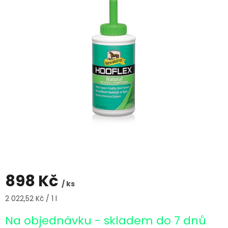
898 Kč
/ ks
Měrná
2 022,52 Kč / 1 l
cena:
Na objednávku - skladem do 7 dnů