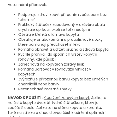
Veterinární přípravek.
Podporuje zdraví kopyt přírodním způsobem bez
"chemie"
Praktický štěteček zabudovaný v uzávěru obalu
urychluje aplikaci, okolí se tolik neušpiní
Ošetřuje křehká a lámavá kopyta
Obsahuje antibakteriální a protiplísňové složky,
které pomáhají předcházet infekci
Pomáhá obnovit a udržet pružná a zdravá kopyta
Rychle proniká i do spodních vrstev kopytní
rohoviny, kde působí
Zanechává na kopytech zdravý lesk
Pomáhá udržovat v rovnováze vlhkost v
kopytech
Zvýrazňuje přirozenou barvu kopyta bez umělých
chemikálií nebo barviv
Nezanechává mastné zbytky
NÁVOD K POUŽITÍ:
K udržení zdravých kopyt:
Aplikujte
na čisté kopyto dvakrát týdně štětečkem, který je
součástí obalu. Aplikujte na stěnu kopyta a korunku,
také na střelku a chodidlovou část k udržení optimální