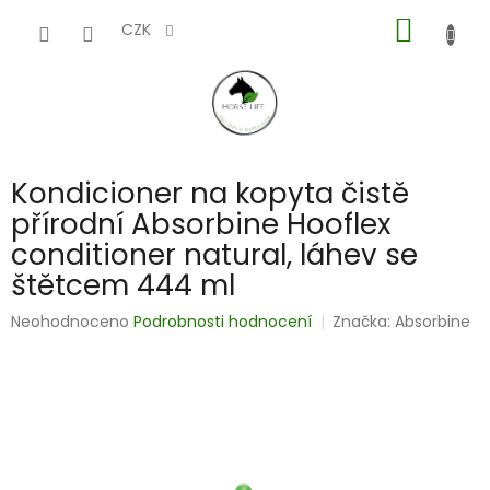
Přejít
NÁKUP
na
CZK
obsah
KOŠÍK
Kondicioner na kopyta čistě
přírodní Absorbine Hooflex
conditioner natural, láhev se
štětcem 444 ml
Průměrné
Neohodnoceno
Podrobnosti hodnocení
Značka:
Absorbine
hodnocení
produktu
je
0,0
z
5
hvězdiček.