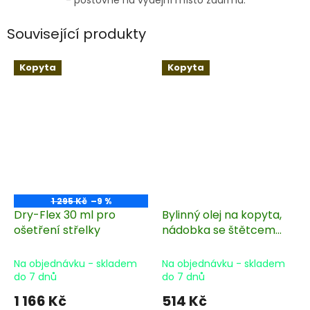
- poštovné na výdejní místo zdarma.
Související produkty
Kopyta
Kopyta
1 295 Kč
–9 %
Dry-Flex 30 ml pro
Bylinný olej na kopyta,
ošetření střelky
nádobka se štětcem
450 ml
Na objednávku - skladem
Na objednávku - skladem
do 7 dnů
do 7 dnů
1 166 Kč
514 Kč