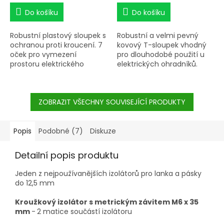
Do košíku
Do košíku
Robustní plastový sloupek s
Robustní a velmi pevný
ochranou proti kroucení. 7
kovový T-sloupek vhodný
oček pro vymezení
pro dlouhodobé použití u
prostoru elektrického
elektrických ohradníků.
ohradníku. Délka 74 cm /
Rychloupínací systém pro
nad zemí 56 cm. UV
upevnění různých izolátorů
ochrana. Přírodní zelená
kotvícím hrotem každých
barva. Obsahuje skleněná
ZOBRAZIT VŠECHNY SOUVISEJÍCÍ PRODUKTY
55 mm. Povrchové ošetření
vlákna (odolnost proti
pro dlouhodobou ochranu
zlomení).
proti povětrnostním vlivům.
Hloubka ukotvení cca 40
Popis
Podobné (7)
Diskuze
cm - velmi dobrá
stabilita. Ideální pro krávy a
Detailní popis produktu
koně.
Jeden z nejpoužívanějších izolátorů pro lanka a pásky
do 12,5 mm
Kroužkový izolátor s metrickým závitem M6 x 35
mm
-
2 matice součástí izolátoru