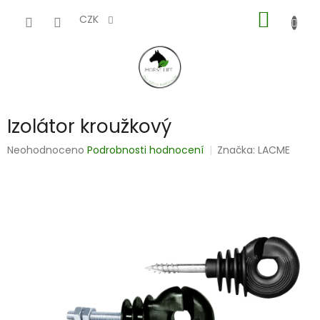
Přejít
NÁKUP
na
CZK
obsah
KOŠÍK
Izolátor kroužkový
Průměrné
Neohodnoceno
Podrobnosti hodnocení
Značka:
LACME
hodnocení
produktu
je
0,0
z
5
hvězdiček.