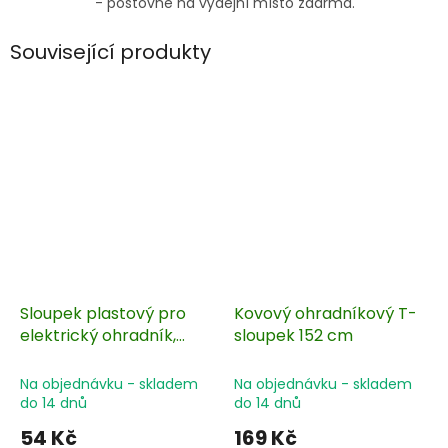
- poštovné na výdejní místo zdarma.
Související produkty
Sloupek plastový pro
Kovový ohradníkový T-
elektrický ohradník,
sloupek 152 cm
délka 74 cm, 7 oček,
zelený
Na objednávku - skladem
Na objednávku - skladem
do 14 dnů
do 14 dnů
54 Kč
169 Kč