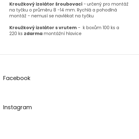
Kroužkový izolátor šroubovací
-
určený pro montáž
na tyčku o průměru 8 -14 mm. Rychlá a pohodlná
montáž - nemusí se navlékat na tyčku
Kroužkový izolátor s vrutem
- k boxům 100 ks
a
220 ks
zdarma
montážní hlavice
Z
á
p
a
Facebook
t
í
Instagram