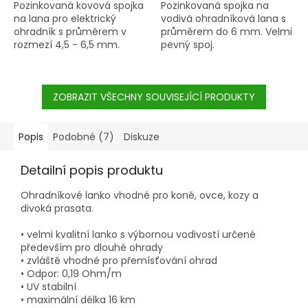
Pozinkovaná kovová spojka
Pozinkovaná spojka na
na lana pro elektrický
vodivá ohradníková lana s
ohradník s průměrem v
průměrem do 6 mm. Velmi
rozmezí 4,5 - 6,5 mm.
pevný spoj.
Dotahování pomocí
plastové křídlové matice.
Baleno po 5 ks.
ZOBRAZIT VŠECHNY SOUVISEJÍCÍ PRODUKTY
Popis
Podobné (7)
Diskuze
Detailní popis produktu
Ohradníkové lanko vhodné pro koně, ovce, kozy a
divoká prasata.
• velmi kvalitní lanko s výbornou vodivostí určené
především pro dlouhé ohrady
• zvláště vhodné pro přemísťování ohrad
• Odpor: 0,19 Ohm/m
• UV stabilní
• maximální délka 16 km