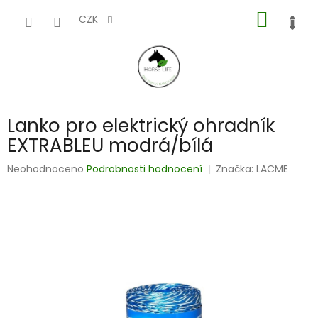
Přejít
NÁKUP
na
CZK
obsah
KOŠÍK
Lanko pro elektrický ohradník
EXTRABLEU modrá/bílá
Průměrné
Neohodnoceno
Podrobnosti hodnocení
Značka:
LACME
hodnocení
produktu
je
0,0
z
5
hvězdiček.