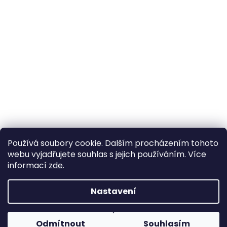
Používá soubory cookie. Dalším procházením tohoto
webu vyjadřujete souhlas s jejich používáním. Více
informací
zde
.
Nastavení
Vytvořil Shoptet
Pokud u nás nenajdete konkrétní produkt, neváhejte se
ozvat. Ve většině případů jej můžeme zajistit na
Odmítnout
Souhlasím
Copyright 2026
Horse life
. Všechna práva vyhrazena.