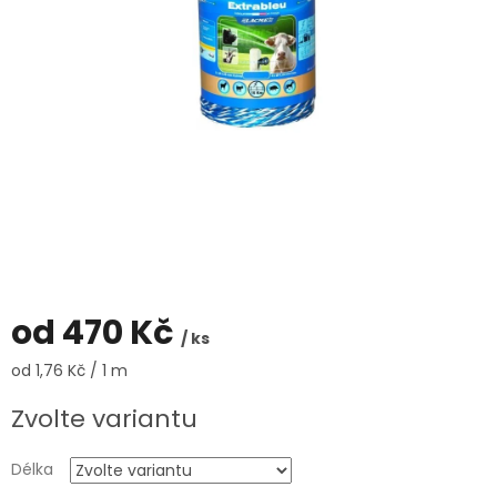
od
470 Kč
/ ks
Měrná
od 1,76 Kč / 1 m
cena:
Zvolte variantu
Délka