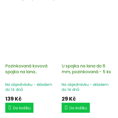
Pozinkovaná kovová
U spojka na lana do 6
spojka na lana
mm, pozinkovaná - 5 ks
elektrického ohradníku
s průměrem 4,5 až 6,5
Na objednávku - skladem
Na objednávku - skladem
mm - 5 ks
do 14 dnů
do 14 dnů
139 Kč
29 Kč
Do košíku
Do košíku