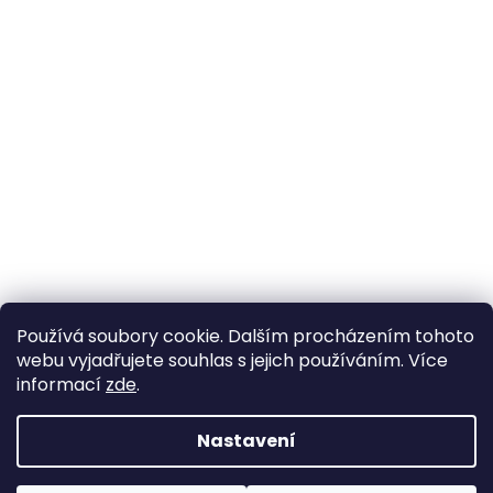
Používá soubory cookie. Dalším procházením tohoto
webu vyjadřujete souhlas s jejich používáním. Více
informací
zde
.
Nastavení
Vytvořil Shoptet
Pokud u nás nenajdete konkrétní produkt, neváhejte se