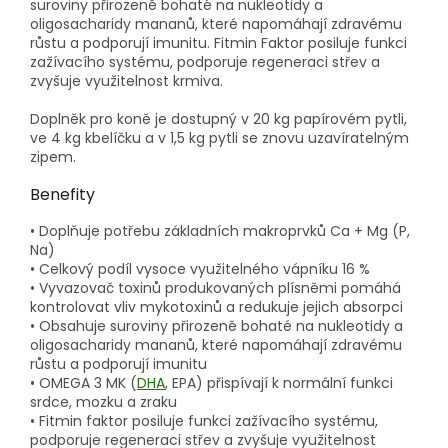
suroviny přirozeně bohaté na nukleotidy a
oligosacharidy mananů, které napomáhají zdravému
růstu a podporují imunitu. Fitmin Faktor posiluje funkci
zažívacího systému, podporuje regeneraci střev a
zvyšuje využitelnost krmiva.
Doplněk pro koně je dostupný v 20 kg papírovém pytli,
ve 4 kg kbelíčku a v 1,5 kg pytli se znovu uzavíratelným
zipem.
Benefity
• Doplňuje potřebu základních makroprvků Ca + Mg (P,
Na)
• Celkový podíl vysoce využitelného vápníku 16 %
• Vyvazovač toxinů produkovaných plísněmi pomáhá
kontrolovat vliv mykotoxinů a redukuje jejich absorpci
• Obsahuje suroviny přirozeně bohaté na nukleotidy a
oligosacharidy mananů, které napomáhají zdravému
růstu a podporují imunitu
• OMEGA 3 MK (
DHA
, EPA) přispívají k normální funkci
srdce, mozku a zraku
• Fitmin faktor posiluje funkci zažívacího systému,
podporuje regeneraci střev a zvyšuje využitelnost