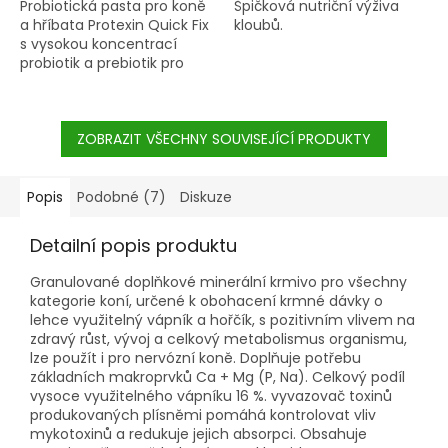
Probiotická pasta pro koně
Špičková nutriční výživa
a hříbata Protexin Quick Fix
kloubů.
s vysokou koncentrací
probiotik a prebiotik pro
udržení zdraví trávícího
traktu, v situacích
zvýšeného stresu jako je
přeprava, závody, léčba
ZOBRAZIT VŠECHNY SOUVISEJÍCÍ PRODUKTY
antibiotiky nebo
odčervování.
Popis
Podobné (7)
Diskuze
Detailní popis produktu
Granulované doplňkové minerální krmivo pro všechny
kategorie koní, určené k obohacení krmné dávky o
lehce využitelný vápník a hořčík, s pozitivním vlivem na
zdravý růst, vývoj a celkový metabolismus organismu,
lze použít i pro nervózní koně. Doplňuje potřebu
základních makroprvků Ca + Mg (P, Na). Celkový podíl
vysoce využitelného vápníku 16 %. vyvazovač toxinů
produkovaných plísněmi pomáhá kontrolovat vliv
mykotoxinů a redukuje jejich absorpci. Obsahuje