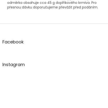
odměrka obsahuje cca 45 g doplňkového krmiva. Pro
přesnou dávku doporučujeme převážit před podáním.
Z
á
p
a
Facebook
t
í
Instagram