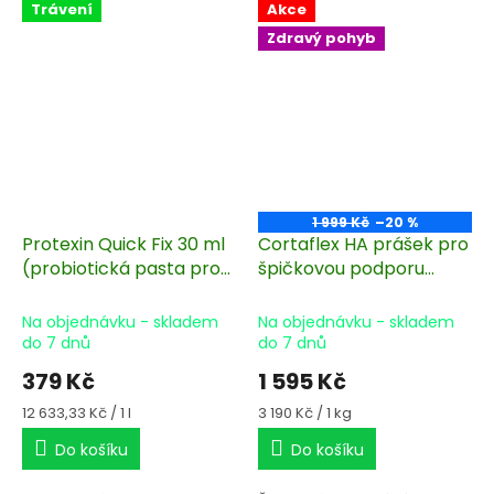
Trávení
Akce
Zdravý pohyb
1 999 Kč
–20 %
Protexin Quick Fix 30 ml
Cortaflex HA prášek pro
(probiotická pasta pro
špičkovou podporu
koně)
kloubů 500 g/60 dní
Na objednávku - skladem
Na objednávku - skladem
do 7 dnů
do 7 dnů
379 Kč
1 595 Kč
Měrná
Měrná
12 633,33 Kč / 1 l
3 190 Kč / 1 kg
cena:
cena:
Do košíku
Do košíku