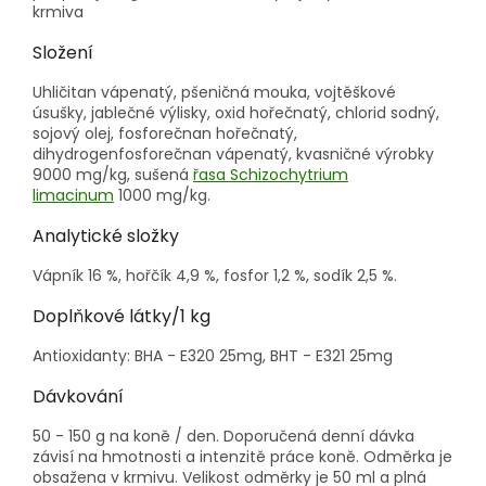
krmiva
Složení
Uhličitan vápenatý, pšeničná mouka, vojtěškové
úsušky, jablečné výlisky, oxid hořečnatý, chlorid sodný,
sojový olej, fosforečnan hořečnatý,
dihydrogenfosforečnan vápenatý, kvasničné výrobky
9000 mg/kg, sušená
řasa Schizochytrium
limacinum
1000 mg/kg.
Analytické složky
Vápník 16 %, hořčík 4,9 %, fosfor 1,2 %, sodík 2,5 %.
Doplňkové látky/1 kg
Antioxidanty: BHA - E320 25mg, BHT - E321 25mg
Dávkování
50 - 150 g na koně / den. Doporučená denní dávka
závisí na hmotnosti a intenzitě práce koně. Odměrka je
obsažena v krmivu. Velikost odměrky je 50 ml a plná