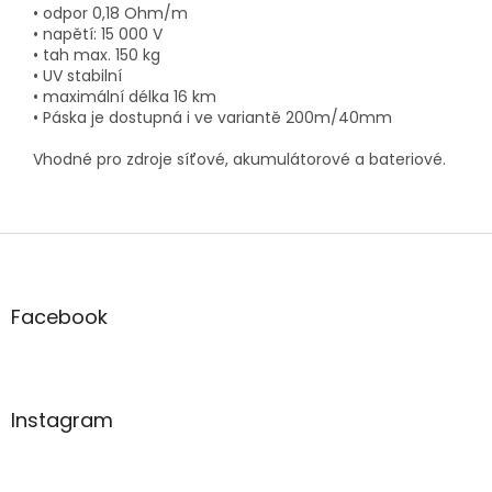
• odpor 0,18 Ohm/m
• napětí: 15 000 V
• tah max. 150 kg
• UV stabilní
• maximální délka 16 km
• Páska je dostupná i ve variantě
200m/40mm
Vhodné pro zdroje síťové, akumulátorové a bateriové.
Z
á
p
a
Facebook
t
í
Instagram