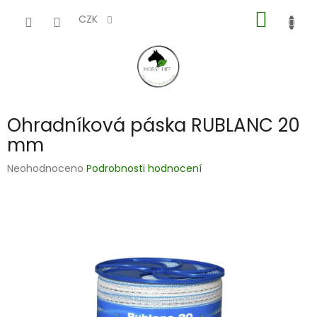
Přejít
NÁKUP
na
CZK
obsah
KOŠÍK
Ohradníková páska RUBLANC 20
mm
Průměrné
Neohodnoceno
Podrobnosti hodnocení
hodnocení
produktu
je
0,0
z
5
hvězdiček.