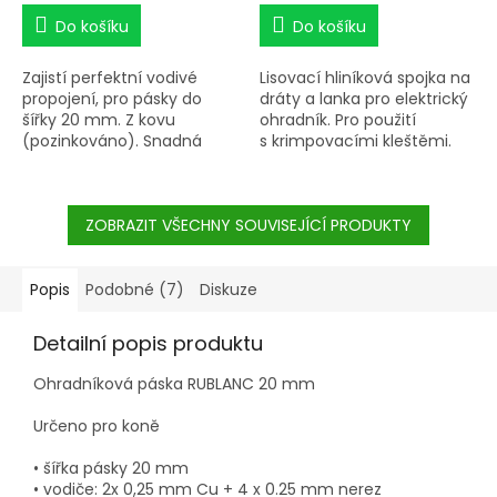
Do košíku
Do košíku
Zajistí perfektní vodivé
Lisovací hliníková spojka na
propojení, pro pásky do
dráty a lanka pro elektrický
šířky 20 mm. Z kovu
ohradník. Pro použití
(pozinkováno). Snadná
s krimpovacími kleštěmi.
montáž bez jakéhokoliv
Pro ocelové a
nářadí. 5 ks v balení.
hliníkové lanka a dráty do Ø
2,5 mm.
ZOBRAZIT VŠECHNY SOUVISEJÍCÍ PRODUKTY
Popis
Podobné (7)
Diskuze
Detailní popis produktu
Ohradníková páska RUBLANC 20 mm
Určeno pro koně
• šířka pásky 20 mm
• vodiče: 2x 0,25 mm Cu + 4 x 0.25 mm nerez