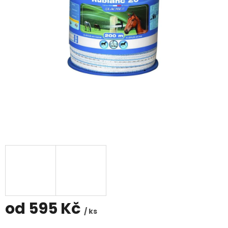
od
595 Kč
/ ks
Měrná