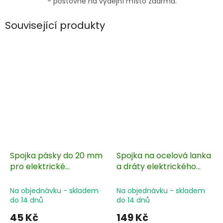
- poštovné na výdejní místo zdarma.
Související produkty
Spojka pásky do 20 mm
Spojka na ocelová lanka
pro elektrické
a dráty elektrického
ohradníky - 5 ks
ohradníku do 2,5 mm,
lisovací - 25 ks
Na objednávku - skladem
Na objednávku - skladem
do 14 dnů
do 14 dnů
45 Kč
149 Kč