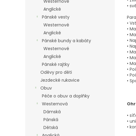
• zv
Westernové
• sv
Anglické
Pánské vesty
Para
• Vs
Westernové
• Ma
Anglické
• Ma
• Na
Pánské bundy a kabáty
• Na
Westernové
• Ma
Anglické
• Ma
• Ma
Pánské rajtky
• Po
Oděvy pro děti
• Po
Jezdecké rukavice
• Sp
Obuv
Péče o obuv a doplňky
Westernová
Ohr
Dámská
• sí
Pánská
• un
• ko
Dětská
Anglická