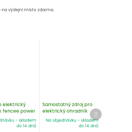
 na výdejní místo zdarma.
o elektrický
Samostatný zdroj pro
k fencee power
elektrický ohradník
Další
produkt
40
fencee power DUO RF
dnávku - skladem
Na objednávku - skladem
PDX20
do 14 dnů
do 14 dnů