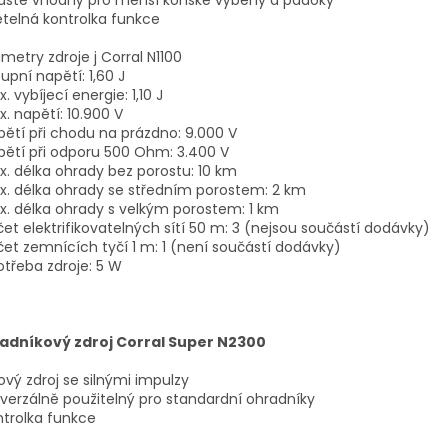
láště vhodný pro menší koňské výběhy a padoky
signalizuj
ětelná kontrolka funkce
mnoho da
metry zdroje j Corral N1100
tupní napětí: 1,60 J
x. vybíjecí energie: 1,10 J
x. napětí: 10.900 V
pětí při chodu na prázdno: 9.000 V
pětí při odporu 500 Ohm: 3.400 V
x. délka ohrady bez porostu: 10 km
x. délka ohrady se středním porostem: 2 km
x. délka ohrady s velkým porostem: 1 km
čet elektrifikovatelných sítí 50 m: 3 (nejsou součástí dodávky)
čet zemnících tyčí 1 m: 1 (není součástí dodávky)
otřeba zdroje: 5 W
adníkový zdroj Corral Super N2300
ťový zdroj se silnými impulzy
iverzálně použitelný pro standardní ohradníky
ntrolka funkce