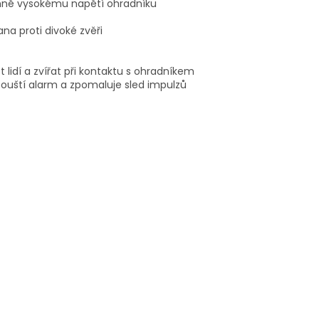
émně vysokému napětí ohradníku
na proti divoké zvěři
lidí a zvířat při kontaktu s ohradníkem
pouští alarm a zpomaluje sled impulzů