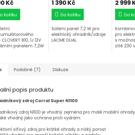
90 Kč
1 390 Kč
2 999 
o košíku
Do košíku
Do k
etní
Solární panel 7,2 W pro
Kombinov
kumulátorového
elektrický ohradník/zdroje
pro elekt
e CLOVERT B10, 1J 12V
LACME DUAL
s možnost
lárním panelem 7,2W
sítě 230 
V. Výstup
ze zdroje
zařízení 
pro ohrad
s
Podobné (7)
Diskuze
instalace
vhodný pr
poníky, o
ailní popis produktu
s telaty 
ochrana p
adníkový zdroj Corral Super N1100
lišky, srn
lesní zvě
dníkový zdroj N1100 je vhodný zejména pro malé mobilní ohrady
funkci př
aké vhodný jako ochrana proti vydrám.
pomocí O
dobře vid
ektivní síťový zdroj pro krátké ohrady a nízký porost
kontrolky