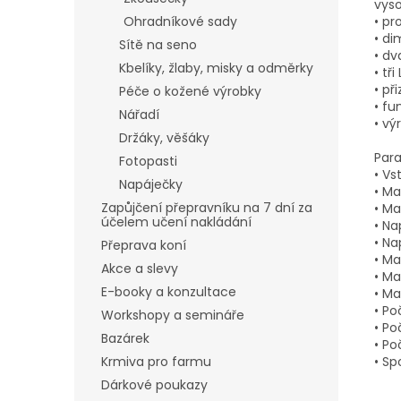
vyso
Ohradníkové sady
• pr
• di
Sítě na seno
• dv
Kbelíky, žlaby, misky a odměrky
• tř
• př
Péče o kožené výrobky
• fu
Nářadí
• vý
Držáky, věšáky
Para
Fotopasti
• Vs
Napáječky
• Ma
Zapůjčení přepravníku na 7 dní za
• Ma
účelem učení nakládání
• Na
• Na
Přeprava koní
• Ma
Akce a slevy
• Ma
E-booky a konzultace
• Ma
• Po
Workshopy a semináře
• Po
Bazárek
• Po
Krmiva pro farmu
• Sp
Dárkové poukazy