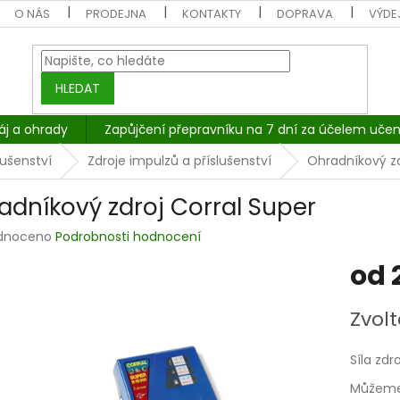
O NÁS
PRODEJNA
KONTAKTY
DOPRAVA
VÝDEJ
HLEDAT
áj a ohrady
Zapůjčení přepravníku na 7 dní za účelem učen
lušenství
Zdroje impulzů a příslušenství
Ohradníkový zd
adníkový zdroj Corral Super
rné
dnoceno
Podrobnosti hodnocení
cení
od
tu
Měrná
Zvolt
cena:
ček.
Síla zdr
Můžeme 