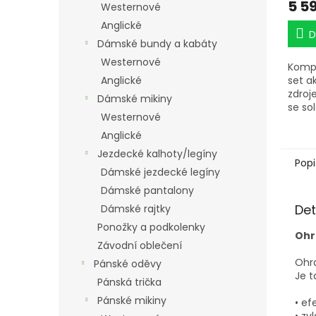
5 5
Westernové
Anglické
D
Dámské bundy a kabáty
Westernové
Kompl
Anglické
set a
zdroj
Dámské mikiny
se so
Westernové
Anglické
Jezdecké kalhoty/legíny
Popi
Dámské jezdecké legíny
Dámské pantalony
Det
Dámské rajtky
Ponožky a podkolenky
Ohr
Závodní oblečení
Ohra
Pánské oděvy
Je t
Pánská trička
Pánské mikiny
• ef