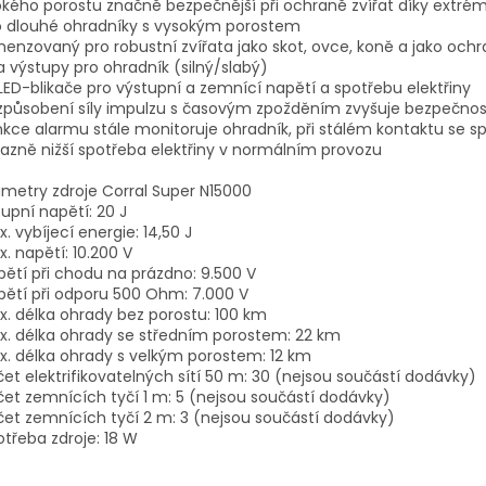
kého porostu značně bezpečnější při ochraně zvířat díky extr
o dlouhé ohradníky s vysokým porostem
menzovaný pro robustní zvířata jako skot, ovce, koně a jako ochra
a výstupy pro ohradník (silný/slabý)
i LED-blikače pro výstupní a zemnící napětí a spotřebu elektřiny
izpůsobení síly impulzu s časovým zpožděním zvyšuje bezpečnost 
nkce alarmu stále monitoruje ohradník, při stálém kontaktu se s
razně nižší spotřeba elektřiny v normálním provozu
metry zdroje Corral Super N15000
tupní napětí: 20 J
x. vybíjecí energie: 14,50 J
x. napětí: 10.200 V
pětí při chodu na prázdno: 9.500 V
pětí při odporu 500 Ohm: 7.000 V
x. délka ohrady bez porostu: 100 km
x. délka ohrady se středním porostem: 22 km
x. délka ohrady s velkým porostem: 12 km
čet elektrifikovatelných sítí 50 m: 30 (nejsou součástí dodávky)
čet zemnících tyčí 1 m: 5 (nejsou součástí dodávky)
čet zemnících tyčí 2 m: 3 (nejsou součástí dodávky)
otřeba zdroje: 18 W