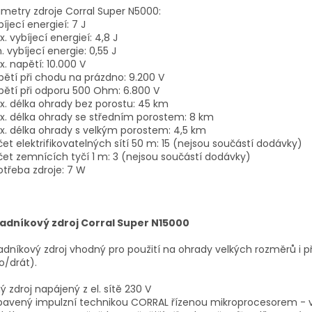
metry zdroje Corral Super N5000:
bíjecí energieí: 7 J
x. vybíjecí energieí: 4,8 J
n. vybíjecí energie: 0,55 J
x. napětí: 10.000 V
pětí při chodu na prázdno: 9.200 V
pětí při odporu 500 Ohm: 6.800 V
x. délka ohrady bez porostu: 45 km
x. délka ohrady se středním porostem: 8 km
x. délka ohrady s velkým porostem: 4,5 km
čet elektrifikovatelných sítí 50 m: 15 (nejsou součástí dodávky)
čet zemnících tyčí 1 m: 3 (nejsou součástí dodávky)
otřeba zdroje: 7 W
adníkový zdroj Corral Super N15000
dníkový zdroj vhodný pro použití na ohrady velkých rozměrů i p
o/drát).
lný zdroj napájený z el. sítě 230 V
bavený impulzní technikou CORRAL řízenou mikroprocesorem - vý