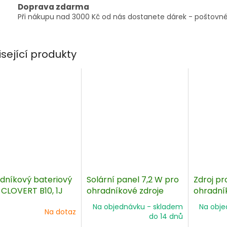
Doprava zdarma
Při nákupu nad 3000 Kč od nás dostanete dárek - poštovné
isející produkty
dníkový bateriový
Solární panel 7,2 W pro
Zdroj pr
 CLOVERT B10, 1J
ohradníkové zdroje
ohradní
 solární panel 7,2W
LACME DUAL
DUO PD
Na objednávku - skladem
Na obje
Na dotaz
do 14 dnů