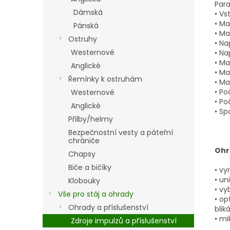
Para
Dámská
• Vs
• Ma
Pánská
• Ma
Ostruhy
• Na
Westernové
• Na
• Ma
Anglické
• Ma
Řemínky k ostruhám
• Ma
• Po
Westernové
• Po
Anglické
• Sp
Přilby/helmy
Bezpečnostní vesty a páteřní
chrániče
Ohr
Chapsy
Biče a bičíky
• v
• un
Klobouky
• vy
Vše pro stáj a ohrady
• op
Ohrady a příslušenství
blik
• mi
Zdroje impulzů a příslušenství