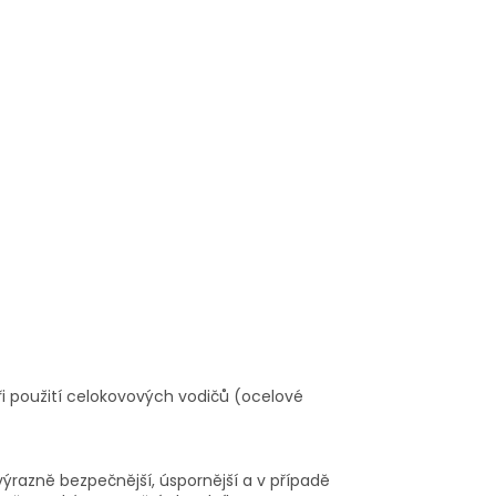
ři použití celokovových vodičů (ocelové
razně bezpečnější, úspornější a v případě