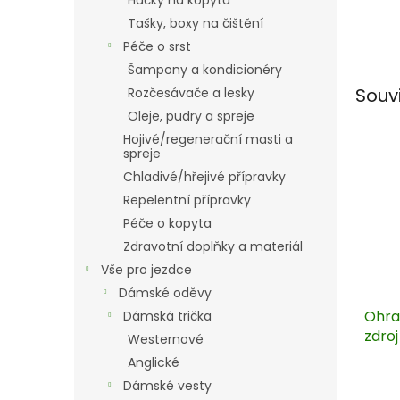
Háčky na kopyta
Tašky, boxy na čištění
Péče o srst
Šampony a kondicionéry
Souv
Rozčesávače a lesky
Oleje, pudry a spreje
Hojivé/regenerační masti a
spreje
Chladivé/hřejivé přípravky
Repelentní přípravky
Péče o kopyta
Zdravotní doplňky a materiál
Vše pro jezdce
Dámské oděvy
Ohra
Dámská trička
zdroj
Westernové
12V +
Anglické
Dámské vesty