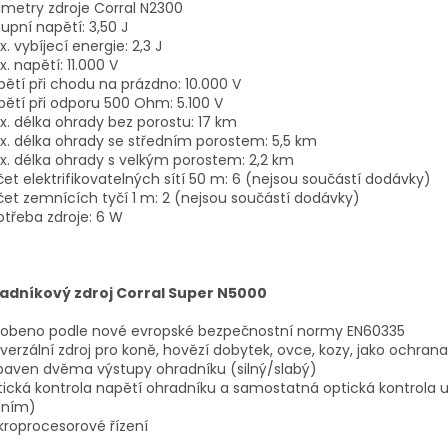
metry zdroje Corral N2300
tupní napětí: 3,50 J
x. vybíjecí energie: 2,3 J
x. napětí: 11.000 V
pětí při chodu na prázdno: 10.000 V
pětí při odporu 500 Ohm: 5.100 V
x. délka ohrady bez porostu: 17 km
x. délka ohrady se středním porostem: 5,5 km
x. délka ohrady s velkým porostem: 2,2 km
čet elektrifikovatelných sítí 50 m: 6 (nejsou součástí dodávky)
čet zemnících tyčí 1 m: 2 (nejsou součástí dodávky)
otřeba zdroje: 6 W
adníkový zdroj Corral Super N5000
yrobeno podle nové evropské bezpečnostní normy EN60335
iverzální zdroj pro koně, hovězí dobytek, ovce, kozy, jako ochrana 
baven dvěma výstupy ohradníku (silný/slabý)
tická kontrola napětí ohradníku a samostatná optická kontrola
áním)
kroprocesorové řízení