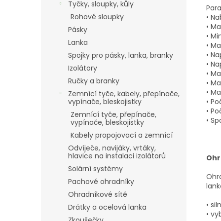
Tyčky, sloupky, kůly
Para
Rohové sloupky
• Na
• Ma
Pásky
• Mi
Lanka
• Ma
• Na
Spojky pro pásky, lanka, branky
• Na
Izolátory
• Ma
Ručky a branky
• Ma
• Ma
Zemnící tyče, kabely, přepínače,
vypínače, bleskojistky
• Po
• Po
Zemnící tyče, přepínače,
• Sp
vypínače, bleskojistky
Kabely propojovací a zemnící
Odvíječe, navijáky, vrtáky,
hlavice na instalaci izolátorů
Ohr
Solární systémy
Ohra
Pachové ohradníky
lank
Ohradníkové sítě
• si
Drátky a ocelová lanka
• vy
Zkoušečky