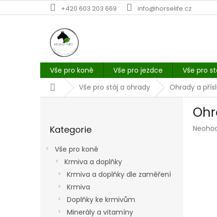
Přejít
+420 603 203 669
info@horselife.cz
na
obsah
Vše pro koně
Vše pro jezdce
Vše pro st
Domů
Vše pro stáj a ohrady
Ohrady a přís
P
Ohr
o
Přeskočit
s
Průmě
Kategorie
Neoho
kategorie
t
hodno
r
produk
Vše pro koně
a
je
Krmiva a doplňky
n
0,0
z
Krmiva a doplňky dle zaměření
n
5
í
Krmiva
hvězdi
p
Doplňky ke krmivům
a
Minerály a vitamíny