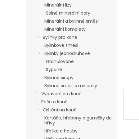
n
Minerální lizy
e
Solné minerální bary
l
Minerální a bylinné směsi
Minerální komplety
Bylinky pro koně
Bylinkové směsi
Bylinky jednodruhové
Granulované
Sypané
Bylinné sirupy
Bylinné směsi s minerály
Vybavení pro koně
Péče o koně
Čištění na koně
Kartáče, hřebeny a gumičky do
hřívy
Hřbílka a houby