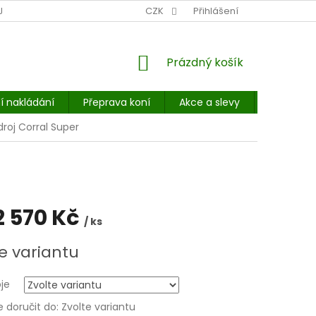
NÍ MÍSTO: BALÍKOVNA, PPL, GLS, SUPERVÝDEJNY, UPS
CZK
Přihlášení
POHOTOVOST
NÁKUPNÍ
Prázdný košík
KOŠÍK
í nakládání
Přeprava koní
Akce a slevy
E-booky 
roj Corral Super
2 570 Kč
/ ks
e variantu
oje
doručit do:
Zvolte variantu