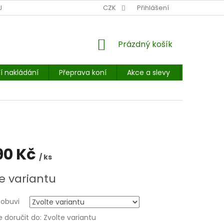
NÍ MÍSTO: BALÍKOVNA, PPL, GLS, SUPERVÝDEJNY, UPS
CZK
Přihlášení
POHOTOVOST
NÁKUPNÍ
Prázdný košík
KOŠÍK
í nakládání
Přeprava koní
Akce a slevy
E-booky 
90 Kč
/ ks
e variantu
 obuvi
doručit do:
Zvolte variantu