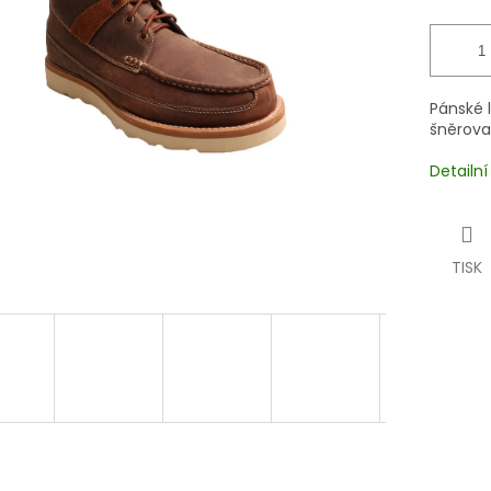
Pánské 
šněrova
Detailn
TISK