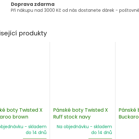
Doprava zdarma
Při nákupu nad 3000 Kč od nás dostanete dárek - poštovné
isející produkty
ké boty Twisted X
Pánské boty Twisted X
Pánské 
aroo brown
Ruff stock navy
Buckaro
objednávku - skladem
Na objednávku - skladem
do 14 dnů
do 14 dnů