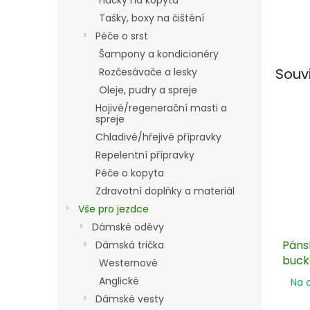
Háčky na kopyta
Tašky, boxy na čištění
Péče o srst
Šampony a kondicionéry
Souv
Rozčesávače a lesky
Oleje, pudry a spreje
Hojivé/regenerační masti a
spreje
Chladivé/hřejivé přípravky
Repelentní přípravky
Péče o kopyta
Zdravotní doplňky a materiál
Vše pro jezdce
Dámské oděvy
Páns
Dámská trička
buck
Westernové
Anglické
Na 
Dámské vesty