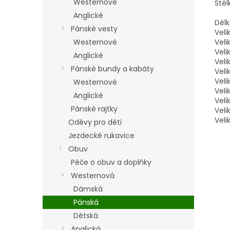
Westernové
Stél
Anglické
Délk
Pánské vesty
Veli
Westernové
Veli
Veli
Anglické
Veli
Pánské bundy a kabáty
Veli
Veli
Westernové
Veli
Anglické
Veli
Pánské rajtky
Veli
Veli
Oděvy pro děti
Jezdecké rukavice
Obuv
Péče o obuv a doplňky
Westernová
Dámská
Pánská
Dětská
Anglická