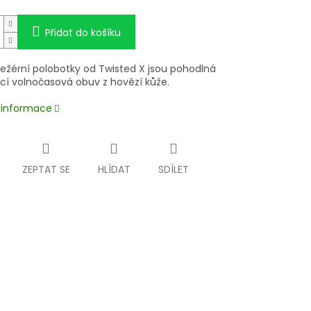
Přidat do košíku
ležérní polobotky od Twisted X jsou pohodlná
cí volnočasová obuv z hovězí kůže.
í informace
ZEPTAT SE
HLÍDAT
SDÍLET