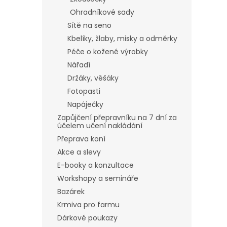
Ohradníkové sady
Sítě na seno
Kbelíky, žlaby, misky a odměrky
Péče o kožené výrobky
Nářadí
Držáky, věšáky
Fotopasti
Napáječky
Zapůjčení přepravníku na 7 dní za
účelem učení nakládání
Přeprava koní
Akce a slevy
E-booky a konzultace
Workshopy a semináře
Bazárek
Krmiva pro farmu
Dárkové poukazy