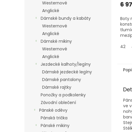
Westernové
6 9
Anglické
Dámské bundy a kabáty
Boty 
konst
Westernové
tlumí
Anglické
mezip
inte
Dámské mikiny
stabi
42
Westernové
vynik
Anglické
neuvě
Velmi
Jezdecké kalhoty/legíny
boty 
Popi
Dámské jezdecké legíny
ježdě
Dámské pantalony
Dámské rajtky
Det
Ponožky a podkolenky
Páns
Závodní oblečení
ve v
Pánské oděvy
nohy
barv
Pánská trička
Stej
Pánské mikiny
Stél