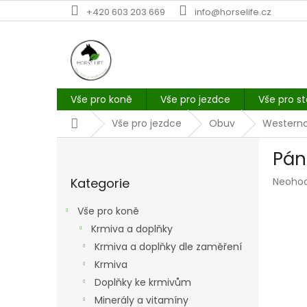
Přejít
+420 603 203 669
info@horselife.cz
na
obsah
Vše pro koně
Vše pro jezdce
Vše pro st
Domů
Vše pro jezdce
Obuv
Western
P
Pán
o
Přeskočit
s
Průmě
Kategorie
Neoho
kategorie
t
hodno
r
produk
Vše pro koně
a
je
Krmiva a doplňky
n
0,0
z
Krmiva a doplňky dle zaměření
n
5
í
Krmiva
hvězdi
p
Doplňky ke krmivům
a
Minerály a vitamíny