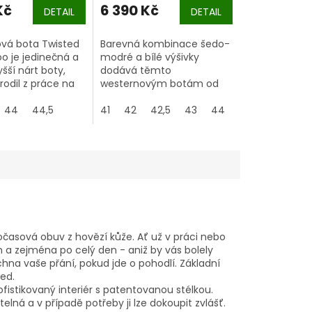
Kč
6 390 Kč
DETAIL
DETAIL
vá bota Twisted
Barevná kombinace šedo-
o je jedinečná a
modré a bílé výšivky
yšší nárt boty,
dodává těmto
zrodil z práce na
westernovým botám od
obytkem, slouží k
Twisted X elegantní
nohy a džínů před
44
44,5
vzhled. Model Ruff Stock
41
42
42,5
43
44
44,5
45
4
ami a oděrem.
sází na klasický design,
který lze nosit při všech
příležitostech.
očasová obuv z hovězí kůže. Ať už v práci nebo
a zejména po celý den - aniž by vás bolely
hna vaše přání, pokud jde o pohodlí. Základní
ed.
fistikovaný interiér s patentovanou stélkou.
lná a v případě potřeby ji lze dokoupit zvlášť.