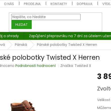
O NÁS
PRODEJNA
KONTAKTY
DOPRAVA
VÝDEJ
HLEDAT
áj a ohrady
Zapůjčení přepravníku na 7 dní za účelem učen
ová
Pánská
Pánské polobotky Twisted X Herren
ské polobotky Twisted X Herren
rné
dnoceno
Podrobnosti hodnocení
Značka:
Twisted X
cení
3 8
tu
Měrná
Zvolt
cena:
ček.
Velikost
Můžeme 