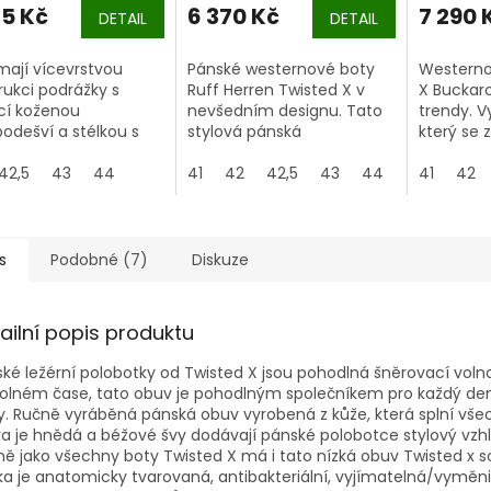
75 Kč
6 370 Kč
7 290 
DETAIL
DETAIL
mají vícevrstvou
Pánské westernové boty
Westerno
rukci podrážky s
Ruff Herren Twisted X v
X Buckaro
cí koženou
nevšedním designu. Tato
trendy. V
odešví a stélkou s
stylová pánská
který se 
grovaným
westernová jezdecká obuv
ranči s d
lizátorem pro
42,5
43
44
zaujme moderní hranatou
41
42
42,5
43
44
44,5
ochraně 
41
42
45
ající oporu a
přední částí.
nečistot
řitelné pohodlí.
 vkusné a praktické
pro westernové
s
Podobné (7)
Diskuze
ní.
ailní popis produktu
ké ležérní polobotky od Twisted X jsou pohodlná šněrovací voln
olném čase, tato obuv je pohodlným společníkem pro každý den 
. Ručně vyráběná pánská obuv vyrobená z kůže, která splní všec
a je hnědá a béžové švy dodávají pánské polobotce stylový vzhl
ně jako všechny boty Twisted X má i tato nízká obuv Twisted x so
ka je anatomicky tvarovaná, antibakteriální, vyjímatelná/vyměnite