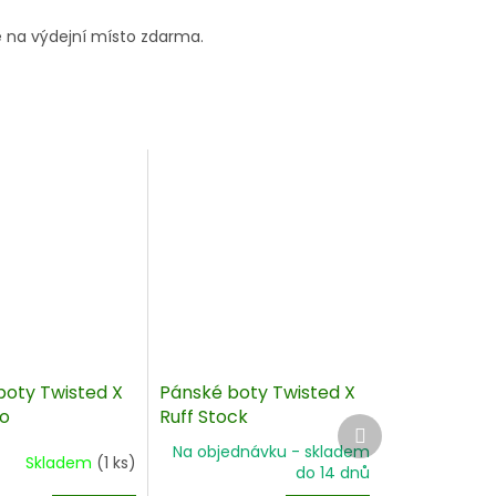
 na výdejní místo zdarma.
boty Twisted X
Pánské boty Twisted X
o
Ruff Stock
Další
produkt
Na objednávku - skladem
Skladem
(1 ks)
do 14 dnů