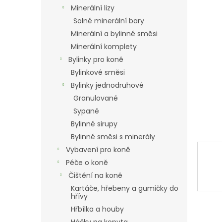
n
Minerální lizy
e
Solné minerální bary
l
Minerální a bylinné směsi
Minerální komplety
Bylinky pro koně
Bylinkové směsi
Bylinky jednodruhové
Granulované
Sypané
Bylinné sirupy
Bylinné směsi s minerály
Vybavení pro koně
Péče o koně
Čištění na koně
Kartáče, hřebeny a gumičky do
hřívy
Hřbílka a houby