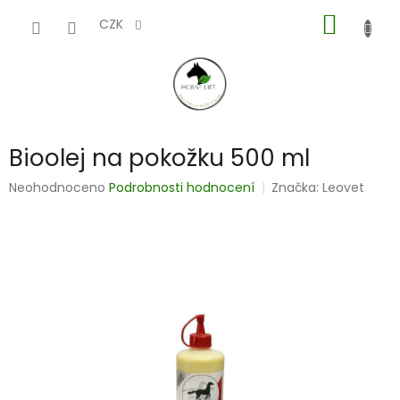
Přejít
NÁKUP
na
CZK
obsah
KOŠÍK
Bioolej na pokožku 500 ml
Průměrné
Neohodnoceno
Podrobnosti hodnocení
Značka:
Leovet
hodnocení
produktu
je
0,0
z
5
hvězdiček.