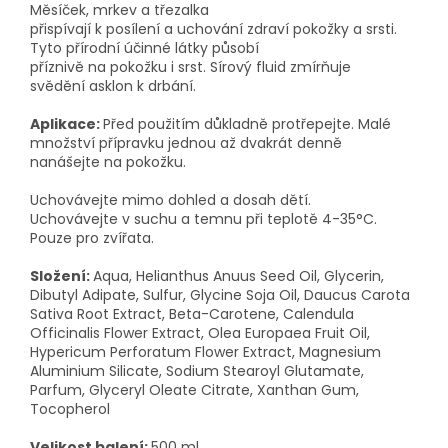
Měsíček, mrkev a třezalka
přispívají k posílení a uchování zdraví pokožky a srsti.
Tyto přírodní účinné látky působí
příznivě na pokožku i srst. Sírový fluid zmírňuje
svědění asklon k drbání.
Aplikace:
Před použitím důkladně protřepejte. Malé
množství přípravku jednou až dvakrát denně
nanášejte na pokožku.
Uchovávejte mimo dohled a dosah dětí.
Uchovávejte v suchu a temnu při teplotě 4-35°C.
Pouze pro zvířata.
Složení:
Aqua, Helianthus Anuus Seed Oil, Glycerin,
Dibutyl Adipate, Sulfur, Glycine Soja Oil, Daucus Carota
Sativa Root Extract, Beta-Carotene, Calendula
Officinalis Flower Extract, Olea Europaea Fruit Oil,
Hypericum Perforatum Flower Extract, Magnesium
Aluminium Silicate, Sodium Stearoyl Glutamate,
Parfum, Glyceryl Oleate Citrate, Xanthan Gum,
Tocopherol
Velikost balení:
500 ml