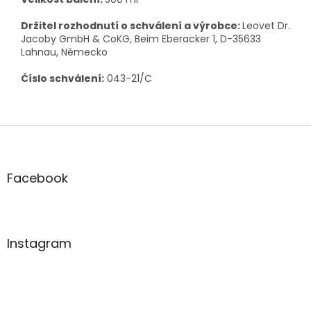
Držitel rozhodnutí o schválení a výrobce:
Leovet Dr.
Jacoby GmbH & CoKG, Beim Eberacker 1, D-35633
Lahnau, Německo
Číslo schválení:
043-21/C
Z
á
p
a
Facebook
t
í
Instagram