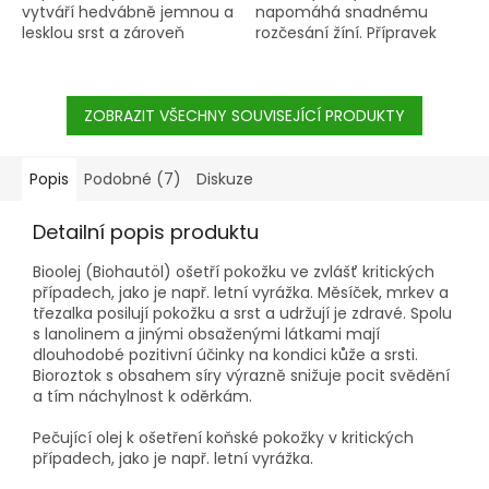
vytváří hedvábně jemnou a
napomáhá snadnému
lesklou srst a zároveň
rozčesání žíní. Přípravek
chrání srst a žíně před
obsahuje babassu olej,
prachem a nečistotami.
jakon, grapefruit a
vysokomolekulární cukr.
ZOBRAZIT VŠECHNY SOUVISEJÍCÍ PRODUKTY
Bylinný komplex žíně
vyživuje, regeneruje a
zlepšuje jejich
rozčesatelnost. Žíně jsou po
Popis
Podobné (7)
Diskuze
použití hladké, lesklé a
hydratované.
Detailní popis produktu
Bioolej (Biohautöl) ošetří pokožku ve zvlášť kritických
případech, jako je např. letní vyrážka. Měsíček, mrkev a
třezalka posilují pokožku a srst a udržují je zdravé. Spolu
s lanolinem a jinými obsaženými látkami mají
dlouhodobé pozitivní účinky na kondici kůže a srsti.
Bioroztok s obsahem síry výrazně snižuje pocit svědění
a tím náchylnost k oděrkám.
Pečující olej k ošetření koňské pokožky v kritických
případech, jako je např. letní vyrážka.