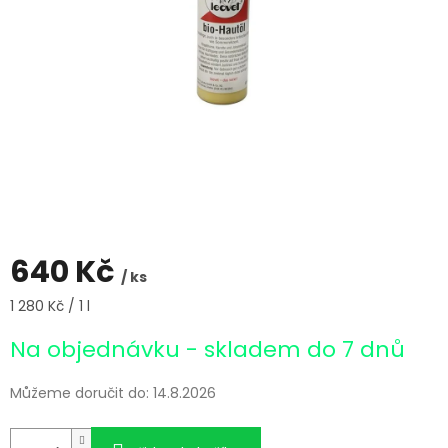
640 Kč
/ ks
Měrná
1 280 Kč / 1 l
cena:
Na objednávku - skladem do 7 dnů
Můžeme doručit do:
14.8.2026