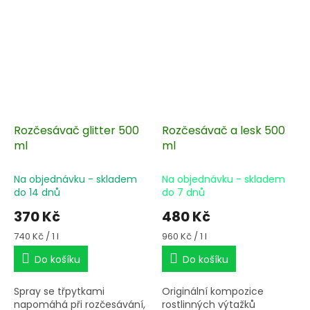
Rozčesávač glitter 500
Rozčesávač a lesk 500
ml
ml
Na objednávku - skladem
Na objednávku - skladem
do 14 dnů
do 7 dnů
370 Kč
480 Kč
Měrná
Měrná
740 Kč / 1 l
960 Kč / 1 l
cena:
cena:
Do košíku
Do košíku
Spray se třpytkami
Originální kompozice
napomáhá při rozčesávání,
rostlinných výtažků