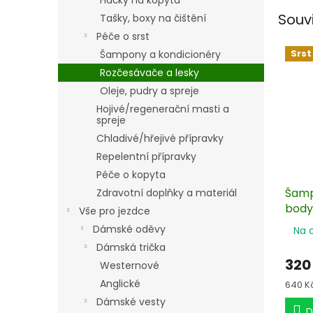
Háčky na kopyta
Souv
Tašky, boxy na čištění
Péče o srst
Srst
Šampony a kondicionéry
Rozčesávače a lesky
Oleje, pudry a spreje
Hojivé/regenerační masti a
spreje
Chladivé/hřejivé přípravky
Repelentní přípravky
Péče o kopyta
Šam
Zdravotní doplňky a materiál
body
Vše pro jezdce
Dámské oděvy
Na 
Dámská trička
320
Westernové
Anglické
Měrn
640 Kč 
cena:
Dámské vesty
D