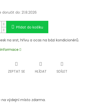
doručit do:
21.8.2026
Přidat do košíku
 lesk na srst, hřívu a ocas na bázi kondicionérů.
í informace
ZEPTAT SE
HLÍDAT
SDÍLET
 na výdejní místo zdarma.