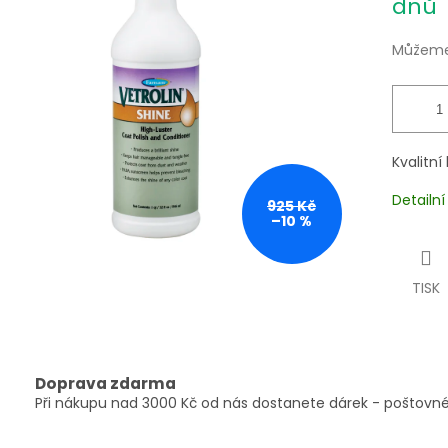
dnů
Můžeme 
Kvalitní
Detailn
925 Kč
–10 %
TISK
Doprava zdarma
Při nákupu nad 3000 Kč od nás dostanete dárek - poštovné