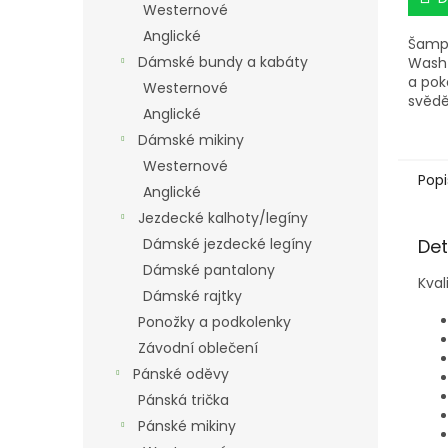
Westernové
Anglické
Šamp
Dámské bundy a kabáty
Wash 
a pok
Westernové
svědě
Anglické
účine
chrán
Dámské mikiny
pórů. 
Westernové
zdrav
Popi
Anglické
Jezdecké kalhoty/legíny
Det
Dámské jezdecké legíny
Dámské pantalony
Kval
Dámské rajtky
Ponožky a podkolenky
Závodní oblečení
Pánské oděvy
Pánská trička
Pánské mikiny