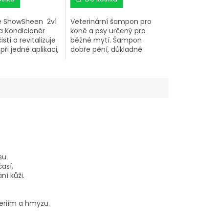
e ShowSheen 2v1
Veterinární šampon pro
 Kondicionér
koně a psy určený pro
stí a revitalizuje
běžné mytí. Šampon
při jedné aplikaci,
dobře pění, důkladně
sti používání
odstraňuje nečistoty,
ondicionéru. Pro-
osvěžuje a hydratuje
vyživují pokožku a
pokožku, zanechává srst
lují žíně ocasu a
hebkou a lesklou. Přidaná
ovuobjevuje jejich
směs silic – máta,
borovice, geranium –
přispívá ke snížení rizika
napadení hmyzem.
su.
así.
ní kůži.
eriím a hmyzu.