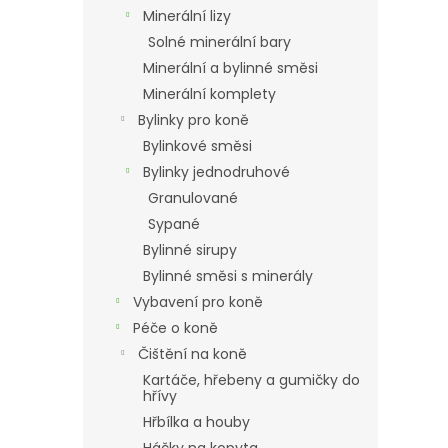
n
Minerální lizy
e
Solné minerální bary
l
Minerální a bylinné směsi
Minerální komplety
Bylinky pro koně
Bylinkové směsi
Bylinky jednodruhové
Granulované
Sypané
Bylinné sirupy
Bylinné směsi s minerály
Vybavení pro koně
Péče o koně
Čištění na koně
Kartáče, hřebeny a gumičky do
hřívy
Hřbílka a houby