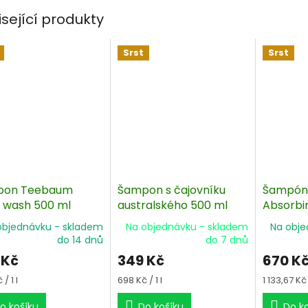
isející produkty
Srst
Srst
pon Teebaum
Šampon s čajovníku
Šampón 
 wash 500 ml
australského 500 ml
Absorbi
591 ml
objednávku - skladem
Na objednávku - skladem
Na obje
do 14 dnů
do 7 dnů
 Kč
349 Kč
670 K
á
Měrná
Měrná
/ 1 l
698 Kč / 1 l
1 133,67 Kč /
cena:
cena:
o košíku
Do košíku
Do k