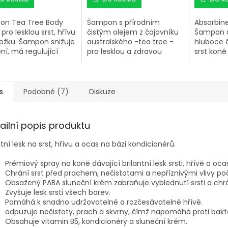
on Tea Tree Body
Šampon s přírodním
Absorbin
pro lesklou srst, hřívu
čistým olejem z čajovníku
Šampon a
ožku. Šampon snižuje
australského -tea tree -
hluboce či
ní, má regulující
pro lesklou a zdravou
srst koně 
k na tvorbu mazu,
pokožku.
bez nutno
í před ucpáváním
dalšího k
Srst a hříva zůstávají
vitaminy 
é, hedvábné a lesklé.
srst, posi
s
Podobné (7)
Diskuze
hřívu, zn
lesk.
ailní popis produktu
itní lesk na srst, hřívu a ocas na bázi kondicionérů.
Prémiový spray na koně dávající brilantní lesk srsti, hřívě a oca
Chrání srst před prachem, nečistotami a nepříznivými vlivy poč
Obsažený PABA sluneční krém zabraňuje vyblednutí srsti a chrá
Zvyšuje lesk srsti všech barev.
Pomáhá k snadno udržovatelné a rozčesávatelné hřívě.
odpuzuje nečistoty, prach a skvrny, čímž napomáhá proti bakt
Obsahuje vitamin B5, kondicionéry a sluneční krém.