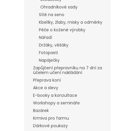
Ohradníkové sady
Sítě na seno
Kbelíky, žlaby, misky a odměrky
Péče o kožené výrobky
Nářadí
Držáky, věšáky
Fotopasti
Napáječky
Zapůjčení přepravníku na 7 dní za
účelem učení nakládání
Přeprava koní
Akce a slevy
E-booky a konzultace
Workshopy a semináře
Bazárek
Krmiva pro farmu
Dárkové poukazy