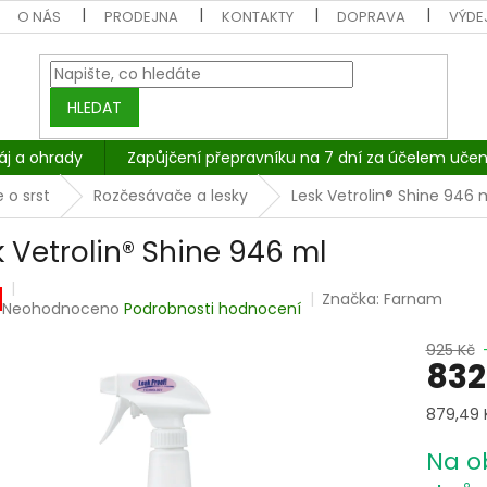
O NÁS
PRODEJNA
KONTAKTY
DOPRAVA
VÝDEJ
HLEDAT
áj a ohrady
Zapůjčení přepravníku na 7 dní za účelem učen
 o srst
Rozčesávače a lesky
Lesk Vetrolin® Shine 946 
k Vetrolin® Shine 946 ml
Značka:
Farnam
Průměrné
Neohodnoceno
Podrobnosti hodnocení
hodnocení
produktu
925 Kč
832
je
0,0
z
Měrná
879,49 K
5
cena:
hvězdiček.
Na o