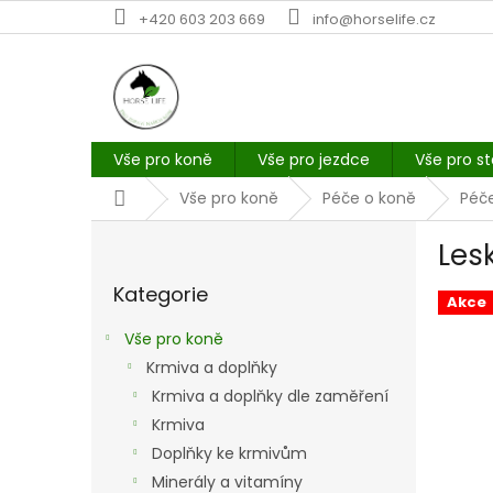
Přejít
+420 603 203 669
info@horselife.cz
na
obsah
Vše pro koně
Vše pro jezdce
Vše pro st
Domů
Vše pro koně
Péče o koně
Péče
P
Les
o
Přeskočit
s
Kategorie
kategorie
t
Akce
r
Vše pro koně
a
Krmiva a doplňky
n
Krmiva a doplňky dle zaměření
n
í
Krmiva
p
Doplňky ke krmivům
a
Minerály a vitamíny