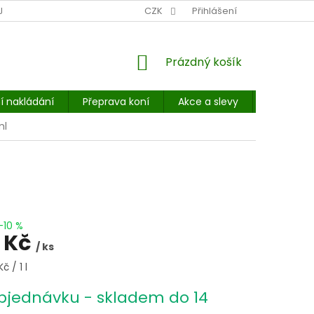
NÍ MÍSTO: BALÍKOVNA, PPL, GLS, SUPERVÝDEJNY, UPS
CZK
Přihlášení
POHOTOVOST
NÁKUPNÍ
Prázdný košík
KOŠÍK
í nakládání
Přeprava koní
Akce a slevy
E-booky 
ml
–10 %
 Kč
/ ks
č / 1 l
bjednávku - skladem do 14