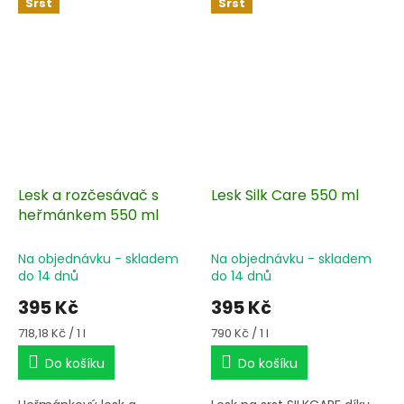
Srst
Srst
Lesk a rozčesávač s
Lesk Silk Care 550 ml
heřmánkem 550 ml
Na objednávku - skladem
Na objednávku - skladem
do 14 dnů
do 14 dnů
395 Kč
395 Kč
Měrná
Měrná
718,18 Kč / 1 l
790 Kč / 1 l
cena:
cena:
Do košíku
Do košíku