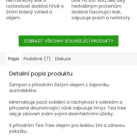
Heřmánkový lesk a
Lesk na srst SILKCARE díky
rozčesávač dodává hřívě a
hedvábným proteinům
žíním krásný vzhled a
dodává fascinující lesk,
objem.
odpuzuje prach a nečistoty.
ZOBRAZIT VŠECHNY SOUVISEJÍCÍ PRODUKTY
Popis
Podobné (7)
Diskuze
Detailní popis produktu
Šampon s přírodním čistým olejem z čajovníku
australského.
Minimalizuje pocit svědění a náchylnost k oděrkám a
přirozená dlouhotrvající vůně odpuzuje hmyz. Tea tree
olej je zároveň znám svými desinfekčními účinky.
S přírodním Tea Tree olejem pro lesklou žíni a zdravou
pokožku.