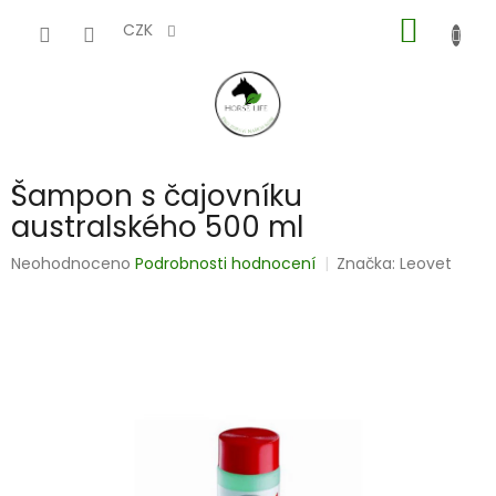
Přejít
NÁKUP
na
CZK
obsah
KOŠÍK
Šampon s čajovníku
australského 500 ml
Průměrné
Neohodnoceno
Podrobnosti hodnocení
Značka:
Leovet
hodnocení
produktu
je
0,0
z
5
hvězdiček.