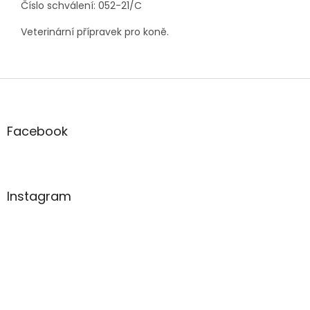
Číslo schválení: 052-21/C
Veterinární přípravek pro koně.
Z
á
p
a
Facebook
t
í
Instagram