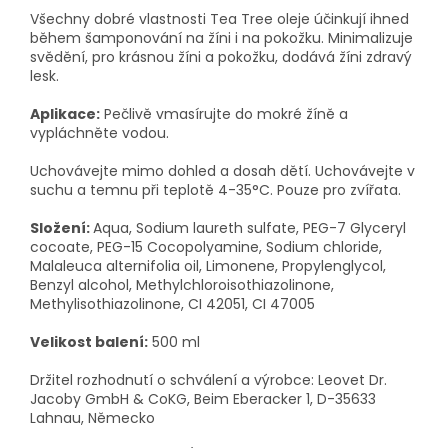
Všechny dobré vlastnosti Tea Tree oleje účinkují ihned
během šamponování na žíni i na pokožku. Minimalizuje
svědění, pro krásnou žíni a pokožku, dodává žíni zdravý
lesk.
Aplikace:
Pečlivě vmasírujte do mokré žíně a
vypláchněte vodou.
Uchovávejte mimo dohled a dosah dětí. Uchovávejte v
suchu a temnu při teplotě 4-35°C. Pouze pro zvířata.
Složení:
Aqua, Sodium laureth sulfate, PEG-7 Glyceryl
cocoate, PEG-15 Cocopolyamine, Sodium chloride,
Malaleuca alternifolia oil, Limonene, Propylenglycol,
Benzyl alcohol, Methylchloroisothiazolinone,
Methylisothiazolinone, CI 42051, CI 47005
Velikost balení:
500 ml
Držitel rozhodnutí o schválení a výrobce: Leovet Dr.
Jacoby GmbH & CoKG, Beim Eberacker 1, D-35633
Lahnau, Německo