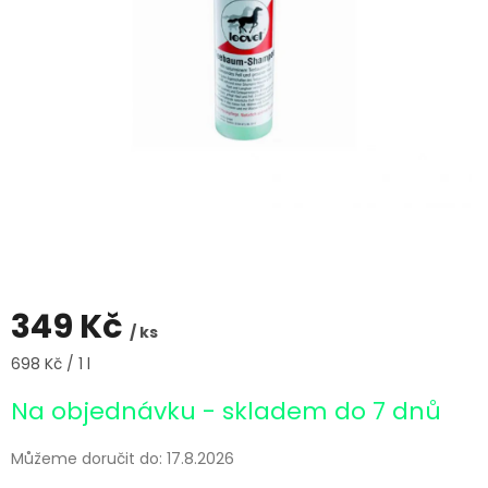
349 Kč
/ ks
Měrná
698 Kč / 1 l
cena:
Na objednávku - skladem do 7 dnů
Můžeme doručit do:
17.8.2026