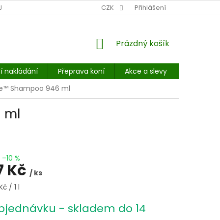
NÍ MÍSTO: BALÍKOVNA, PPL, GLS, SUPERVÝDEJNY, UPS
CZK
Přihlášení
POHOTOVOST
NÁKUPNÍ
Prázdný košík
KOŠÍK
í nakládání
Přeprava koní
Akce a slevy
E-booky 
ite™ Shampoo 946 ml
 ml
–10 %
47 Kč
/ ks
č / 1 l
bjednávku - skladem do 14