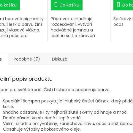
o košíku
Do košíku
Do k
dní barevné pigmenty
Přípravek usnadňuje
Špičkový 
rují lesk a barvu žíní
rozčesávání, vytváří
ocas.
azují vlasová vlákna.
hedvábně jemnou a
plná péče pro
lesklou srst a zároveň
pro hebkost a
chrání srst a žíně před
duché rozčesávání.
prachem a nečistotami.
epšenou ochranou
s
Podobné (7)
Diskuze
 ultrafialovému
 pro vitalitu a
ru barvy žíní.
ailní popis produktu
on pro světlé koně. Čistí hluboko a podporuje barvu.
Speciální šampon poskytující hluboký čistící účinek, který přidá
koně.
Snadno odstraňuje i ty nejhorší žluté skvrny od hnoje a moči.
Dobře působí ve studené i teplé vodě.
Velmi snadno omyvatelný, zanechává hřívu, ocas a srst čistou
Obsahuje výtažky z kokosového oleje.