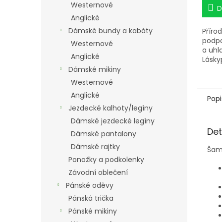
Westernové
D
Anglické
Dámské bundy a kabáty
Příro
podpo
Westernové
a uhl
Anglické
Lásky
koně 
Dámské mikiny
jedno
Westernové
Anglické
S vyl
Popi
proti
Jezdecké kalhoty/legíny
záření
Dámské jezdecké legíny
podpo
Det
Dámské pantalony
Dámské rajtky
Šamp
Ponožky a podkolenky
Závodní oblečení
Pánské oděvy
Pánská trička
Pánské mikiny