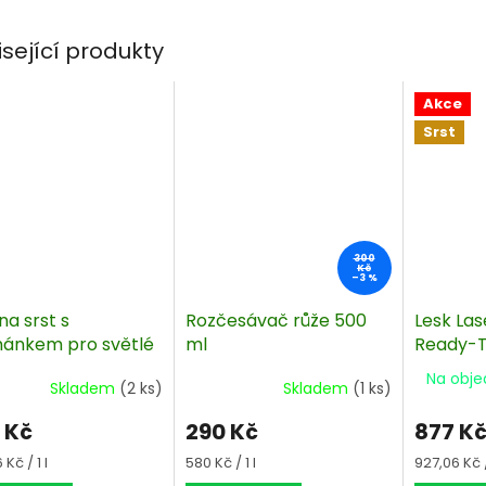
isející produkty
Akce
Srst
300
Kč
–3 %
na srst s
Rozčesávač růže 500
Lesk Las
ánkem pro světlé
ml
Ready-T
 Leovet
Na obje
Skladem
(2 ks)
Skladem
(1 ks)
rstriegel 550 ml
 Kč
290 Kč
877 K
á
Měrná
Měrná
Kč / 1 l
580 Kč / 1 l
927,06 Kč / 
cena:
cena: