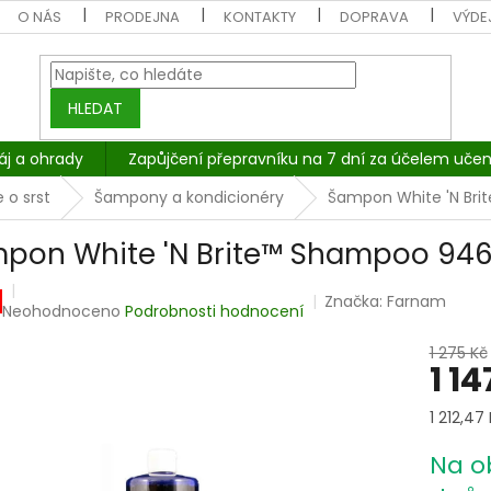
O NÁS
PRODEJNA
KONTAKTY
DOPRAVA
VÝDEJ
HLEDAT
áj a ohrady
Zapůjčení přepravníku na 7 dní za účelem učen
 o srst
Šampony a kondicionéry
Šampon White 'N Br
pon White 'N Brite™ Shampoo 946
Značka:
Farnam
Průměrné
Neohodnoceno
Podrobnosti hodnocení
hodnocení
produktu
1 275 Kč
1 1
je
0,0
z
Měrná
1 212,47 K
5
cena:
hvězdiček.
Na o