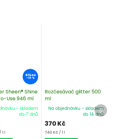
975 Kč
–10 %
er Sheen® Shine
Rozčesávač glitter 500
o-Use 946 ml
ml
Další
dnávku - skladem
Na objednávku - skladem
produkt
do 7 dnů
do 14 dnů
č
370 Kč
Měrná
1 l
740 Kč / 1 l
cena: