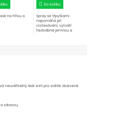
ošíku
Do košíku
lesk na hřívu a
Spray se třpytkami
napomáhá při
rozčesávání, vytváří
hedvábně jemnou a
lesklou srst a zároveň
chrání srst a žíně před
prachem a nečistotami.
vá neuvěřitelný lesk srsti pro světle zbarvené
 a zdravou.