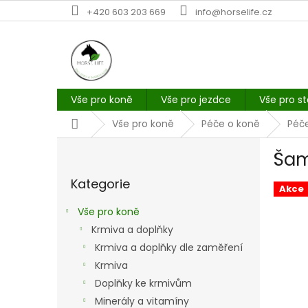
Přejít
+420 603 203 669
info@horselife.cz
na
obsah
Vše pro koně
Vše pro jezdce
Vše pro st
Domů
Vše pro koně
Péče o koně
Péče
P
Šam
o
Přeskočit
s
Kategorie
kategorie
t
Akce
r
Vše pro koně
a
Krmiva a doplňky
n
Krmiva a doplňky dle zaměření
n
í
Krmiva
p
Doplňky ke krmivům
a
Minerály a vitamíny