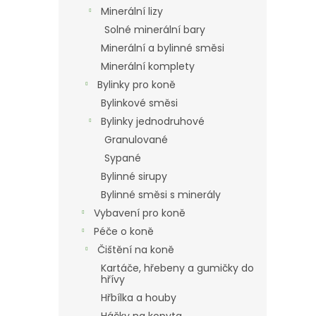
n
Minerální lizy
e
Solné minerální bary
l
Minerální a bylinné směsi
Minerální komplety
Bylinky pro koně
Bylinkové směsi
Bylinky jednodruhové
Granulované
Sypané
Bylinné sirupy
Bylinné směsi s minerály
Vybavení pro koně
Péče o koně
Čištění na koně
Kartáče, hřebeny a gumičky do
hřívy
Hřbílka a houby