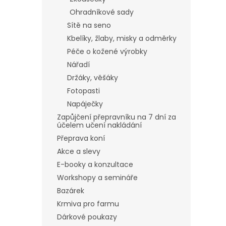
Ohradníkové sady
Sítě na seno
Kbelíky, žlaby, misky a odměrky
Péče o kožené výrobky
Nářadí
Držáky, věšáky
Fotopasti
Napáječky
Zapůjčení přepravníku na 7 dní za
účelem učení nakládání
Přeprava koní
Akce a slevy
E-booky a konzultace
Workshopy a semináře
Bazárek
Krmiva pro farmu
Dárkové poukazy