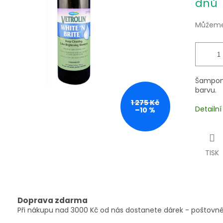
dnů
Můžeme 
Šampon 
barvu.
1 275 Kč
Detailn
–10 %
TISK
Doprava zdarma
Při nákupu nad 3000 Kč od nás dostanete dárek - poštovné