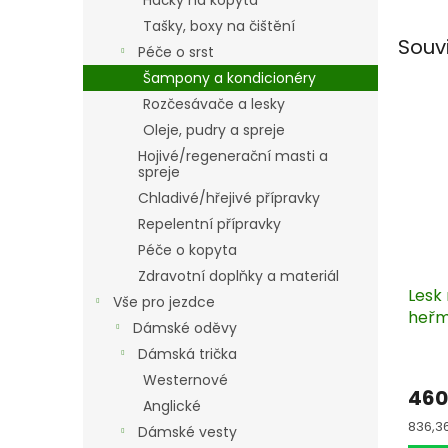
Háčky na kopyta
Tašky, boxy na čištění
Souv
Péče o srst
Šampony a kondicionéry
Rozčesávače a lesky
Oleje, pudry a spreje
Hojivé/regenerační masti a
spreje
Chladivé/hřejivé přípravky
Repelentní přípravky
Péče o kopyta
Zdravotní doplňky a materiál
Lesk 
Vše pro jezdce
heřm
Dámské oděvy
koně
Dámská trička
Powe
Westernové
460
Anglické
Měrn
836,36 
Dámské vesty
cena: