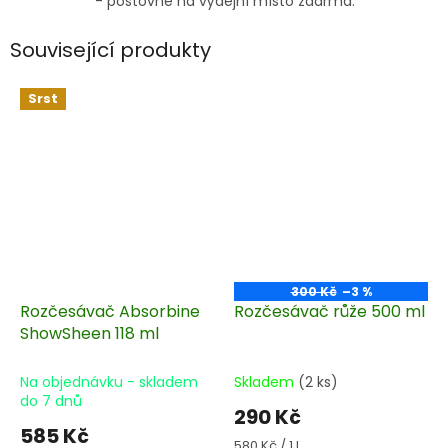
- poštovné na výdejní místo zdarma.
Související produkty
Srst
300 Kč
–3 %
Rozčesávač Absorbine
Rozčesávač růže 500 ml
ShowSheen 118 ml
Na objednávku - skladem
Skladem
(2 ks)
do 7 dnů
290 Kč
585 Kč
Měrná
580 Kč / 1 l