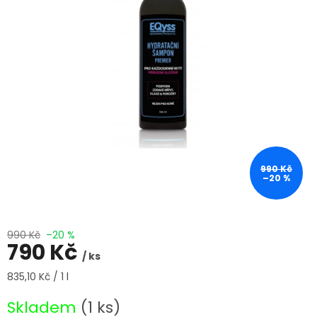
990 Kč
–20 %
990 Kč
–20 %
790 Kč
/ ks
Měrná
835,10 Kč / 1 l
cena:
Skladem
(1 ks)