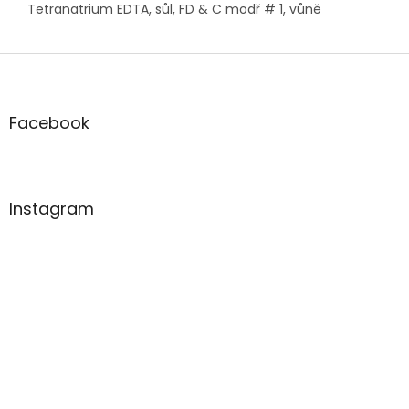
Tetranatrium EDTA, sůl, FD & C modř # 1, vůně
Z
á
p
a
Facebook
t
í
Instagram