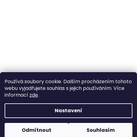
Používá soubory cookie. Dalším procházením tohoto
webu vyjadřujete souhlas s jejich používáním. Více
informací
zde
.
Nastavení
Vytvořil Shoptet
Pokud u nás nenajdete konkrétní produkt, neváhejte se
ozvat. Ve většině případů jej můžeme zajistit na
Odmítnout
Souhlasím
Copyright 2026
Horse life
. Všechna práva vyhrazena.
objednávku nebo od jiného dodavatele.