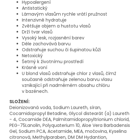
Hypoalergení
Antistatický
Lámavým vlasům rychle vrátí pružnost
Intenzivně hydratuje
Zvětšuje objem a hustotu vlasů
Drží tvar vlasů
Vysoký lesk, rozjasnění barev
Déle zachovává barvu
Odstraňuje suchou či šupinatou kůži
Netoxický
Šetrný k životnímu prostředí
Krásně voní
U blond vlasů odstraňuje chlor z vlasů, čímž
současně odstraňuje zelenou barvu vlasu
vznikající při nadměrném obsahu chlóru
v bazénech.
SLOŽENÍ:
Deionizovaná voda, Sodium Laureth, síran,
Cocamidopropyl Betadine, Glycol distearát (a) Laureth
- 4, Cocamide DEA, Palmitamidopropyltrionium chlorid,
PEG-75Lanolin, Polyquaterium 10, Aloe Vera Barbadensis
Gel, Sodium PCA, Acetamide, MEA, močovina, Kyselina
citronová, Methylparaben, DM DM Hydantion,