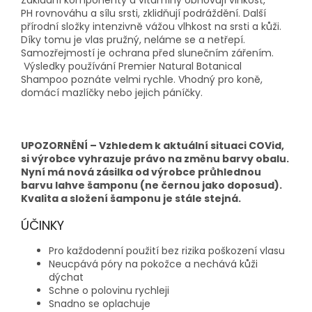
PH rovnováhu a sílu srsti, zklidňují podráždění. Další
přírodní složky intenzivně vážou vlhkost na srsti a kůži.
Díky tomu je vlas pružný, neláme se a netřepí.
Samozřejmostí je ochrana před slunečním zářením.
Výsledky používání Premier Natural Botanical
Shampoo poznáte velmi rychle. Vhodný pro koně,
domácí mazlíčky nebo jejich páníčky.
UPOZORNĚNÍ – Vzhledem k aktuální situaci COVid,
si výrobce vyhrazuje právo na změnu barvy obalu.
Nyní má nová zásilka od výrobce průhlednou
barvu lahve šamponu (ne černou jako doposud).
Kvalita a složení šamponu je stále stejná.
ÚČINKY
Pro každodenní použití bez rizika poškození vlasu
Neucpává póry na pokožce a nechává kůži
dýchat
Schne o polovinu rychleji
Snadno se oplachuje