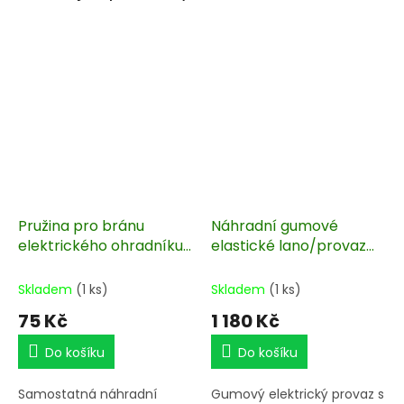
Pružina pro bránu
Náhradní gumové
elektrického ohradníku,
elastické lano/provaz
natahovací do 5 m,
pro bránu ohradníku,
pozinkovaná
průměr 7mm, flexibilní,
Skladem
(1 ks)
Skladem
(1 ks)
vodivé, 50 m
75 Kč
1 180 Kč
Do košíku
Do košíku
Samostatná náhradní
Gumový elektrický provaz s