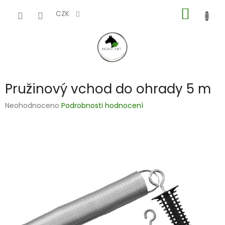
Přejít
NÁKUP
na
CZK
obsah
KOŠÍK
Pružinový vchod do ohrady 5 m
Průměrné
Neohodnoceno
Podrobnosti hodnocení
hodnocení
produktu
je
0,0
z
5
hvězdiček.