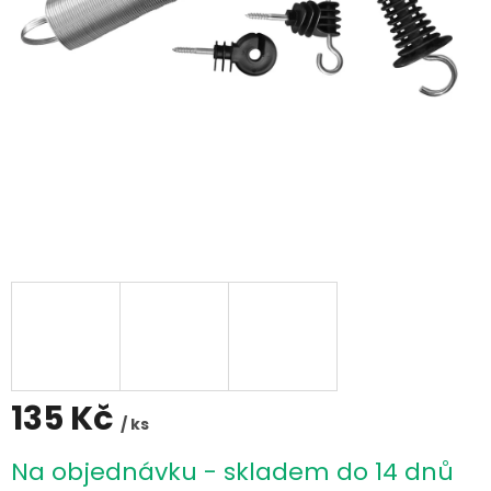
135 Kč
/ ks
Měrná
Na objednávku - skladem do 14 dnů
cena: