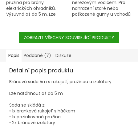
pružina pro brány
nerezovým vodičem. Pro
elektrických ohradníků.
nahrazení staré nebo
Výsuvná až do 5 m. Lze
poškozené gumy u vchodů
upevnit na všechny běžné
do ohrad. Lze natáhnout na
rukojetě brány. Vodivá
cca dvojnásobek délky,
bránová pružina Ø 45 mm.
snadná manipulace. Bílá
ZOBRAZIT VŠECHNY SOUVISEJÍCÍ PRODUKTY
barva s červeným
výpletem zajišťuje velmi
dobrou viditelnost. Balení
po 50 m.
Popis
Podobné (7)
Diskuze
Detailní popis produktu
Bránová sada 5m s rukojetí, pružinou a izolátory
Lze natáhnout až do 5 m
Sada se skládá z:
• 1x branková rukojeť s háčkem
• 1x pozinkovaná pružina
• 2x bránové izolátory