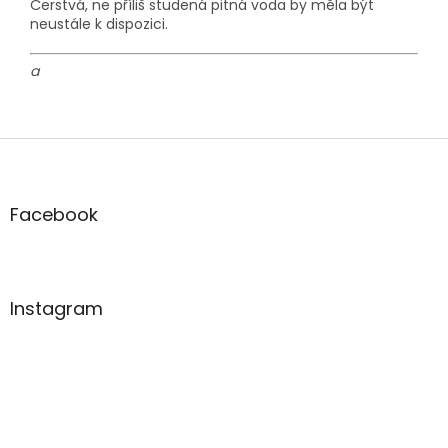
Čerstvá, ne příliš studená pitná voda by měla být
neustále k dispozici.
a
Z
á
p
a
Facebook
t
í
Instagram