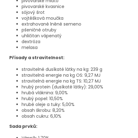
pivovarské mláto
pivovarské kvasnice
sójový šrot
vojtěšková moučka
extrahované lněné semeno
pšeničné otruby
uhličitan vápenatý
dextróza
melasa
Přísady a stravitelnost:
stravitelné dusíkaté látky na kg
: 239 g
stravitelná energie na kg OS
: 9,27 MJ
stravitelná energie na kg TS: 10,27 MJ
hrubý protein (dusíkaté látky):
29,00%
hrubá vláknina:
9,00%
hrubý popel: 10,50%
hrubé oleje a tuky:
5,00%
obsah škrobu: 8,20%
obsah cukru: 6,10%
Sada prvků: