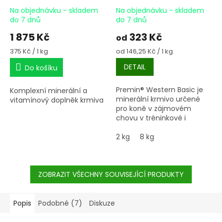
Na objednávku - skladem
Na objednávku - skladem
do 7 dnů
do 7 dnů
1 875 Kč
323 Kč
od
Měrná
Měrná
375 Kč / 1 kg
od 146,25 Kč / 1 kg
cena:
cena:
DETAIL
Do košíku
Premin® Western Basic je
Komplexní minerální a
minerální krmivo určené
vitamínový doplněk krmiva
pro koně v zájmovém
chovu v tréninkové i
soutěžní westernové zátěži.
2 kg
8 kg
ZOBRAZIT VŠECHNY SOUVISEJÍCÍ PRODUKTY
Popis
Podobné (7)
Diskuze