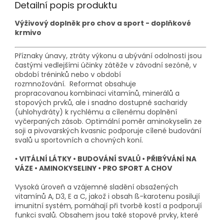
Detailní popis produktu
Výživový doplněk pro chov a sport - doplňkové
krmivo
Příznaky únavy, ztráty výkonu a ubývání odolnosti jsou
častými vedlejšími účinky zátěže v závodní sezóně, v
období tréninků nebo v období
rozmnožování. Reformat obsahuje
propracovanou
kombinaci vitamínů, minerálů a
stopových prvků, ale i snadno dostupné sacharidy
(uhlohydráty) k rychlému a cílenému doplnění
vyčerpaných zásob. Optimální poměr aminokyselin ze
soji a pivovarských kvasnic podporuje cílené budování
svalů u sportovních a chovných koní.
• VITÁLNÍ LÁTKY • BUDOVÁNÍ SVALŮ • PŘIBÝVÁNÍ NA
VÁZE • AMINOKYSELINY • PRO SPORT A CHOV
Vysoká úroveň a vzájemné sladění obsažených
vitamínů A, D3, E a C, jakož i obsah ß-karotenu posilují
imunitní systém, pomáhají při tvorbě kostí a podporují
funkci svalů. Obsahem jsou také stopové prvky, které