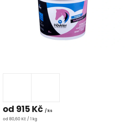
od
915 Kč
/ ks
Měrná
od 80,60 Kč / 1 kg
cena: