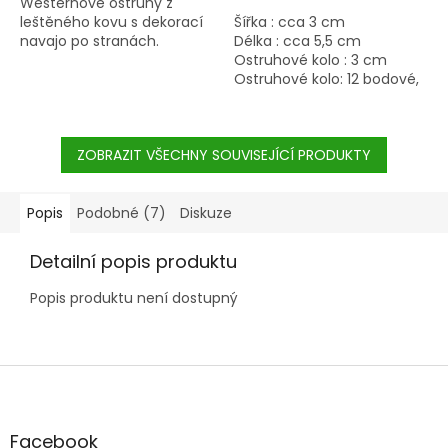
Westernové ostruhy z
leštěného kovu s dekorací
Šířka : cca 3 cm
navajo po stranách.
Délka : cca 5,5 cm
Ostruhové kolo : 3 cm
Ostruhové kolo: 12 bodové,
středně ostré
ZOBRAZIT VŠECHNY SOUVISEJÍCÍ PRODUKTY
Popis
Podobné (7)
Diskuze
Detailní popis produktu
Popis produktu není dostupný
Z
á
p
a
Facebook