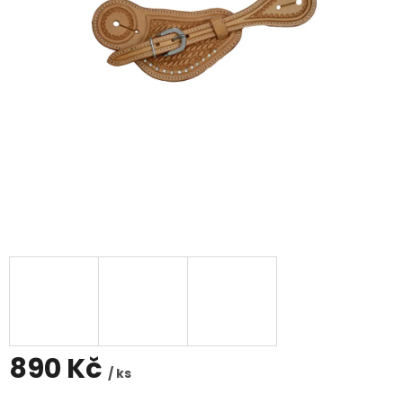
890 Kč
/ ks
Měrná