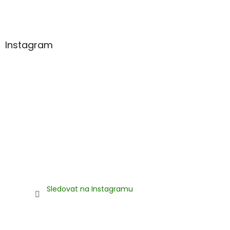
t
í
Instagram
Sledovat na Instagramu