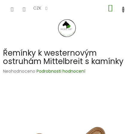
Přejít
NÁKUP
na
CZK
obsah
KOŠÍK
Řemínky k westernovým
ostruhám Mittelbreit s kamínky
Průměrné
Neohodnoceno
Podrobnosti hodnocení
hodnocení
produktu
je
0,0
z
5
hvězdiček.