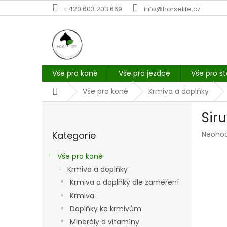
Přejít
+420 603 203 669
info@horselife.cz
na
obsah
Vše pro koně
Vše pro jezdce
Vše pro st
Domů
Vše pro koně
Krmiva a doplňky
P
Siru
o
Přeskočit
s
Průmě
Kategorie
Neoho
kategorie
t
hodno
r
produk
Vše pro koně
a
je
Krmiva a doplňky
n
0,0
z
Krmiva a doplňky dle zaměření
n
5
í
Krmiva
hvězdi
p
Doplňky ke krmivům
a
Minerály a vitamíny