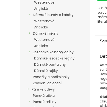
Westernové
O níž
Anglické
surov
Dámské bundy a kabáty
známo
Westernové
litera
podpo
Anglické
oblas
Dámské mikiny
apará
Westernové
Popi
Anglické
Jezdecké kalhoty/legíny
Det
Dámské jezdecké legíny
Dámské pantalony
Artr
sulf
Dámské rajtky
uved
Ponožky a podkolenky
rege
pošk
Závodní oblečení
podp
Pánské oděvy
Pánská trička
Glu
chru
Pánské mikiny
Akti