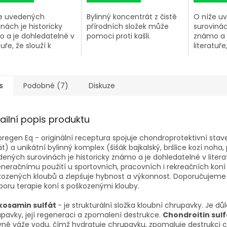
e uvedených
Bylinný koncentrát z čistě
O níže u
inách je historicky
přírodních složek může
surovinác
 a je dohledatelné v
pomoci proti kašli.
známo a 
tuře, že slouží k
literatuře
ře při problémech v
podpoře n
ti močopohlavního
jaterní tk
tu.
s
Podobné (7)
Diskuze
ailní popis produktu
oregen Eq - originální receptura spojuje chondroprotektivní stav
át) a unikátní bylinný komplex (šišák bajkalský, bršlice kozí noha,
ených surovinách je historicky známo a je dohledatelné v litera
neračnímu použití u sportovních, pracovních i rekreačních koní
ozených kloubů a zlepšuje hybnost a výkonnost. Doporučujeme 
oru terapie koní s poškozenými klouby.
kosamin sulfát
- je strukturální složka kloubní chrupavky. Je d
pavky, její regeneraci a zpomalení destrukce.
Chondroitin sul
vně váže vodu, čímž hydratuje chrupavku, zpomaluje destrukci 