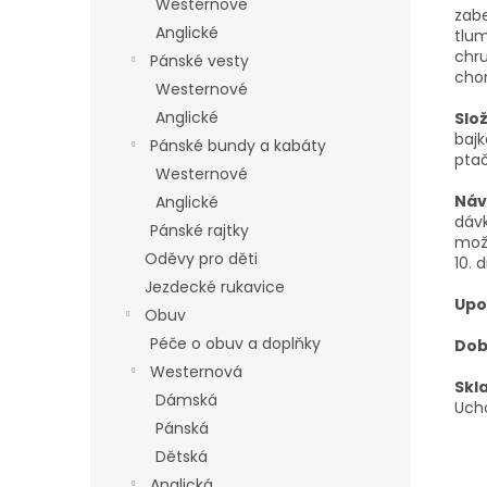
Westernové
zabe
Anglické
tlum
chr
Pánské vesty
chon
Westernové
Anglické
Slož
bajk
Pánské bundy a kabáty
ptač
Westernové
Náv
Anglické
dávk
Pánské rajtky
možn
Oděvy pro děti
10. 
Jezdecké rukavice
Upo
Obuv
Péče o obuv a doplňky
Dob
Westernová
Skl
Dámská
Uch
Pánská
Dětská
Anglická