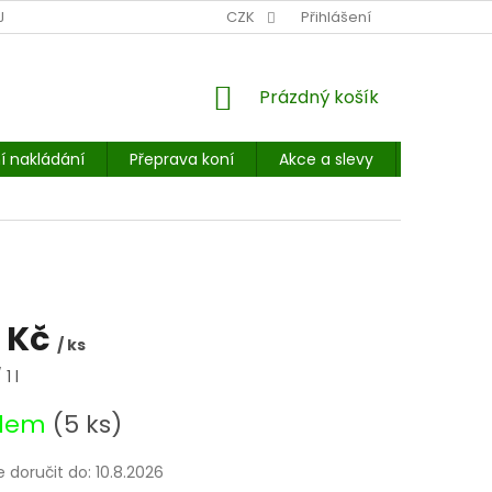
NÍ MÍSTO: BALÍKOVNA, PPL, GLS, SUPERVÝDEJNY, UPS
CZK
Přihlášení
POHOTOVOST
NÁKUPNÍ
Prázdný košík
KOŠÍK
í nakládání
Přeprava koní
Akce a slevy
E-booky 
 Kč
/ ks
1 l
adem
(5 ks)
doručit do:
10.8.2026