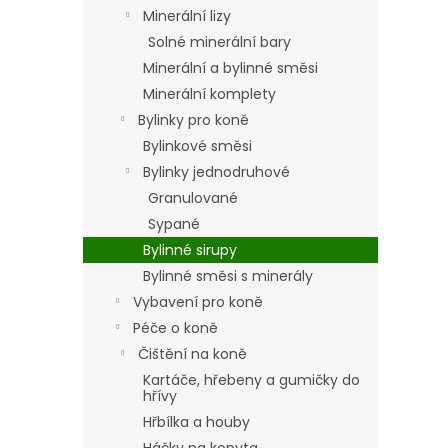
n
Minerální lizy
e
Solné minerální bary
l
Minerální a bylinné směsi
Minerální komplety
Bylinky pro koně
Bylinkové směsi
Bylinky jednodruhové
Granulované
Sypané
Bylinné sirupy
Bylinné směsi s minerály
Vybavení pro koně
Péče o koně
Čištění na koně
Kartáče, hřebeny a gumičky do
hřívy
Hřbílka a houby