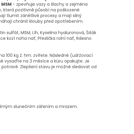
MSM
- zpevňuje vazy a šlachy a zejména
y, která pozitivně působí na poškozené
ají tlumit zánětlivé procesy a mají silný
omáhají chránit klouby před opotřebením.
in sulfát, MSM, Líh, Kyselina hyaluronová, Šišák
ice kozí noha nať, Přeslička rolní nať, Rdesno
na 100 kg ž. hm. zvířete. Následně (udržovací
ně vysaďte na 3 měsíce a kúru opakujte. Je
potravě. Zlepšení stavu je možné sledovat od
d přímým slunečním zářením a mrazem.