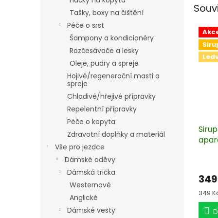
Háčky na kopyta
Souv
Tašky, boxy na čištění
Péče o srst
Akc
Šampony a kondicionéry
Siru
Rozčesávače a lesky
Ledv
Oleje, pudry a spreje
Hojivé/regenerační masti a
spreje
Chladivé/hřejivé přípravky
Repelentní přípravky
Péče o kopyta
Siru
Zdravotní doplňky a materiál
apará
Vše pro jezdce
Dámské oděvy
Dámská trička
349
Westernové
Měrn
349 Kč 
Anglické
cena:
Dámské vesty
D