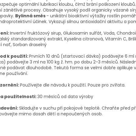
zpečuje optimální lubrikaci kloubu, čímž brání poškození kloubů.
í zánětlivé procesy. Obsahuje vysoký podíl organicky vázané sír
upavky.
Bylinná směs
- unikátní bioaktivní výtažky rostlin pomáh
droprotektivní účinek. Vykazují silnou antioxidační aktivitu a p
ení:
Invertní fruktózový sirup, Glukosamin sulfát, Voda, Chondroit
alský standardizovaný extrakt, Kyselina citronová, Vitamín C, Bršl
í nať, Sorban draselný
od k použití:
Prvních 10 dnů (startovací dávka) podávejte 6 ml 
a) podávejte 3 ml na 100 kg ž. hm. po dobu 2-3 měsíců. Násled
é podávat dlouhodobě. Tekutá forma se velmi dobře aplikuje v 
dne používání.
zornění:
Používejte dle návodu k použití. Pouze pro zvířata.
a použitelnosti:
30 měsíců od data výroby
adování:
Skladujte v suchu při pokojové teplotě. Chraňte pře
ovávejte mimo dosah dětí a nepoučených osob.