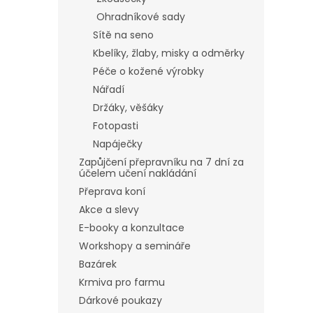
Ohradníkové sady
Sítě na seno
Kbelíky, žlaby, misky a odměrky
Péče o kožené výrobky
Nářadí
Držáky, věšáky
Fotopasti
Napáječky
Zapůjčení přepravníku na 7 dní za
účelem učení nakládání
Přeprava koní
Akce a slevy
E-booky a konzultace
Workshopy a semináře
Bazárek
Krmiva pro farmu
Dárkové poukazy