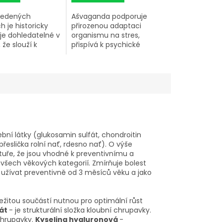
vedených
Ašvaganda podporuje
h je historicky
přirozenou adaptaci
je dohledatelné v
organismu na stres,
, že slouží k
přispívá k psychické
ormální činnosti
rovnováze a celkové
áně.
vitalitě zvířete.
ební látky (glukosamin sulfát, chondroitin
 přeslička rolní nať, rdesno nať). O výše
tuře, že jsou vhodné k preventivnímu a
 všech věkových kategorií. Zmírňuje bolest
užívat preventivně od 3 měsíců věku a jako
ůležitou součástí nutnou pro optimální růst
fát
- je strukturální složka kloubní chrupavky.
chrupavky.
Kyselina hyaluronová
-