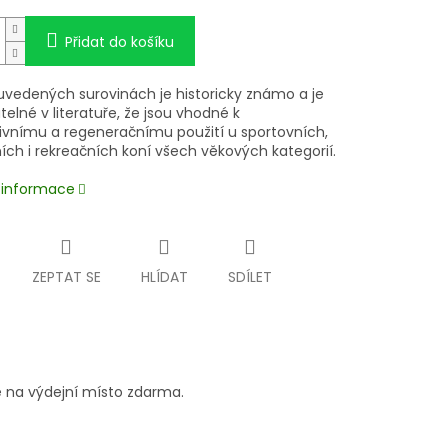
Přidat do košíku
uvedených surovinách je historicky známo a je
elné v literatuře, že jsou vhodné k
ivnímu a regeneračnímu použití u sportovních,
ích i rekreačních koní všech věkových kategorií.
í informace
ZEPTAT SE
HLÍDAT
SDÍLET
 na výdejní místo zdarma.