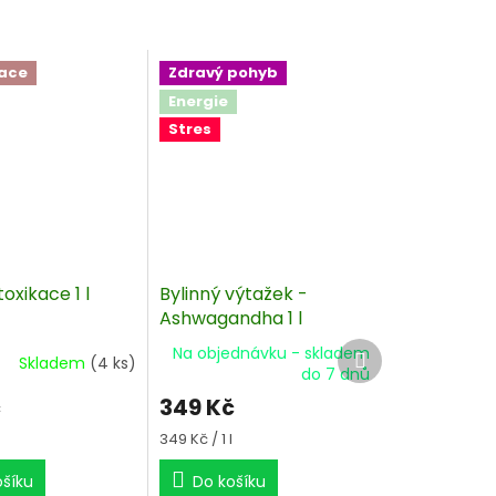
ace
Zdravý pohyb
Energie
Stres
oxikace 1 l
Bylinný výtažek -
Ashwagandha 1 l
Další
Na objednávku - skladem
Skladem
(4 ks)
produkt
do 7 dnů
č
349 Kč
Měrná
349 Kč / 1 l
cena:
ošíku
Do košíku