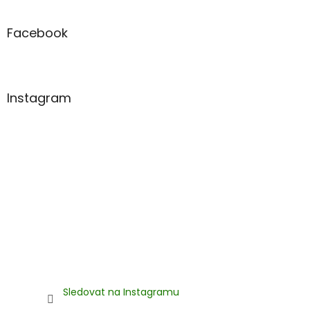
á
p
a
Facebook
t
í
Instagram
Sledovat na Instagramu