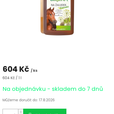
604 Kč
/ ks
Měrná
604 Kč / 1 l
cena:
Na objednávku - skladem do 7 dnů
Můžeme doručit do:
17.8.2026