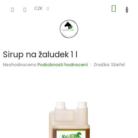
Přejít
NÁKUP
na
CZK
obsah
KOŠÍK
Sirup na žaludek 1 l
Průměrné
Neohodnoceno
Podrobnosti hodnocení
Značka:
Stiefel
hodnocení
produktu
je
0,0
z
5
hvězdiček.