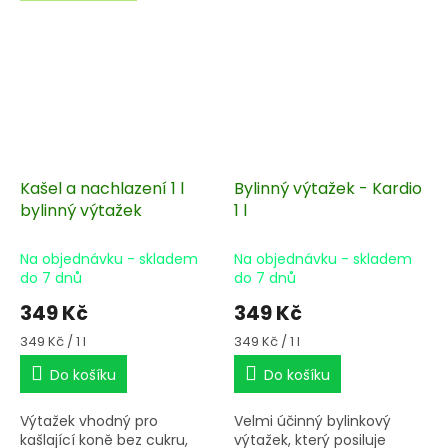
Kašel a nachlazení 1 l
Bylinný výtažek - Kardio
bylinný výtažek
1 l
Na objednávku - skladem
Na objednávku - skladem
do 7 dnů
do 7 dnů
349 Kč
349 Kč
Měrná
Měrná
349 Kč / 1 l
349 Kč / 1 l
cena:
cena:
Do košíku
Do košíku
Výtažek vhodný pro
Velmi účinný bylinkový
kašlající koně bez cukru,
výtažek, který posiluje