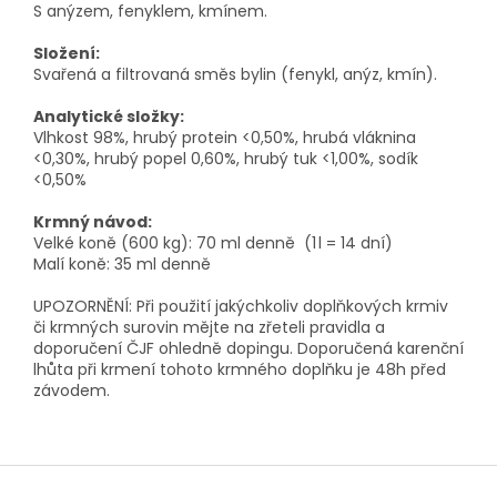
S anýzem, fenyklem, kmínem.
Složení:
Svařená a filtrovaná směs bylin (fenykl, anýz, kmín).
Analytické složky:
Vlhkost 98%, hrubý protein <0,50%, hrubá vláknina
<0,30%, hrubý popel 0,60%, hrubý tuk <1,00%, sodík
<0,50%
Krmný návod:
Velké koně (600 kg): 70 ml denně (1 l = 14 dní)
Malí koně: 35 ml denně
UPOZORNĚNÍ: Při použití jakýchkoliv doplňkových krmiv
či krmných surovin mějte na zřeteli pravidla a
doporučení ČJF ohledně dopingu. Doporučená karenční
lhůta při krmení tohoto krmného doplňku je 48h před
závodem.
Z