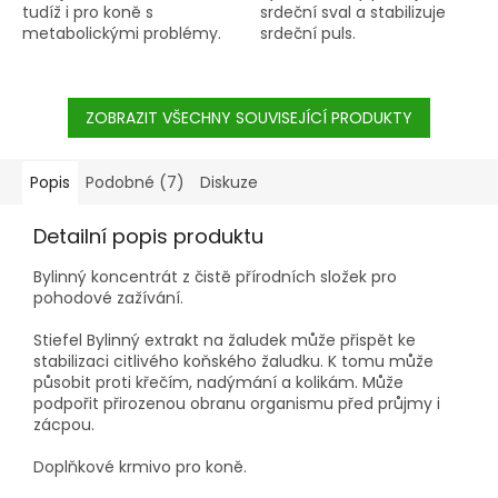
tudíž i pro koně s
srdeční sval a stabilizuje
metabolickými problémy.
srdeční puls.
ZOBRAZIT VŠECHNY SOUVISEJÍCÍ PRODUKTY
Popis
Podobné (7)
Diskuze
Detailní popis produktu
Bylinný koncentrát z čistě přírodních složek pro
pohodové zažívání.
Stiefel Bylinný extrakt na žaludek může přispět ke
stabilizaci citlivého koňského žaludku. K tomu může
působit proti křečím, nadýmání a kolikám. Může
podpořit přirozenou obranu organismu před průjmy i
zácpou.
Doplňkové krmivo pro koně.