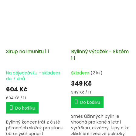
Sirup na imunitu 1 l
Bylinný výtažek - Ekzém
1 l
Na objednávku - skladem
Skladem
(2 ks)
do 7 dnů
349 Kč
604 Kč
Měrná
349 Kč / 1 l
cena:
Měrná
604 Kč / 1 l
Do košíku
cena:
Do košíku
Směs účinných bylin je
Bylinný koncentrát z čistě
vhodná pro koně s letní
přírodních složek pro silnou
vyrážkou, ekzémy, lupy a ke
obranyschopnost
zklidnění svědivé pokožky.