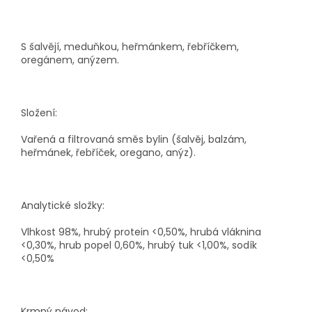
S šalvějí, meduňkou, heřmánkem, řebříčkem,
oregánem, anýzem.
Složení:
Vařená a filtrovaná směs bylin (šalvěj, balzám,
heřmánek, řebříček, oregano, anýz).
Analytické složky:
Vlhkost 98%, hrubý protein <0,50%, hrubá vláknina
<0,30%, hrub popel 0,60%, hrubý tuk <1,00%, sodík
<0,50%
Krmný návod: