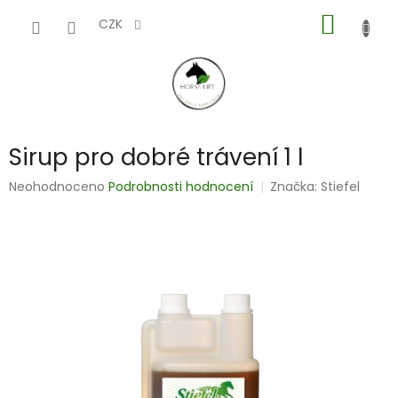
Přejít
NÁKUP
na
CZK
obsah
KOŠÍK
Sirup pro dobré trávení 1 l
Průměrné
Neohodnoceno
Podrobnosti hodnocení
Značka:
Stiefel
hodnocení
produktu
je
0,0
z
5
hvězdiček.