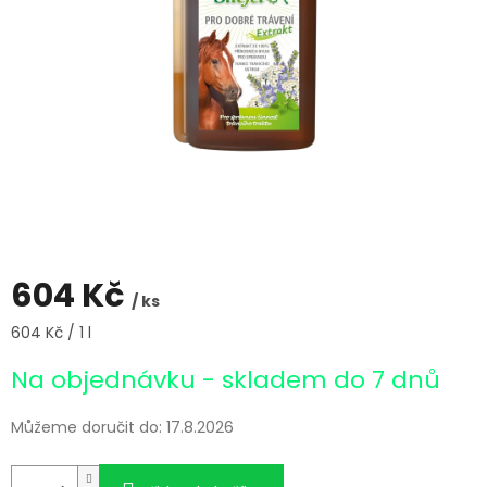
604 Kč
/ ks
Měrná
604 Kč / 1 l
cena:
Na objednávku - skladem do 7 dnů
Můžeme doručit do:
17.8.2026