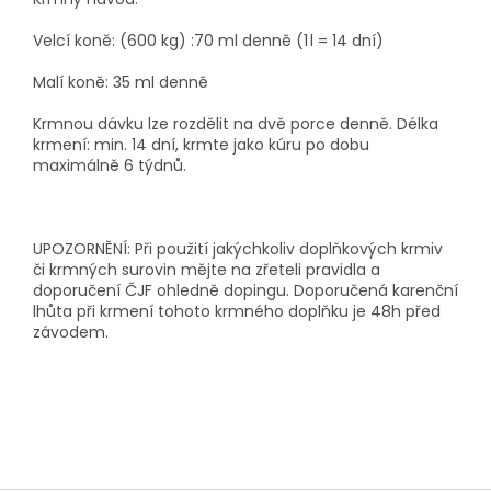
Velcí koně: (600 kg) :70 ml denně (1 l = 14 dní)
Malí koně: 35 ml denně
Krmnou dávku lze rozdělit na dvě porce denně. Délka
krmení: min. 14 dní, krmte jako kúru po dobu
maximálně 6 týdnů.
UPOZORNĚNÍ: Při použití jakýchkoliv doplňkových krmiv
či krmných surovin mějte na zřeteli pravidla a
doporučení ČJF ohledně dopingu. Doporučená karenční
lhůta při krmení tohoto krmného doplňku je 48h před
závodem.