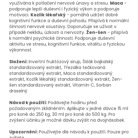
využívána k potlačení nervové únavy a stresu.
Maca
-
podporuje lepší duševní i fyzický výkon a podporuje
motivaci.
Kozlík lékařský
- pomáhá udržet dobré
kognitivní funkce a duševní pohodu. Přispívá k normální
činnosti nervové soustavy. Doporučuje se užívat v
případě neklidu, úzkosti a nervozity.
Žen-šen
- přispívá
k normální psychické činnosti. Podporuje duševní
aktivitu ve stresu, kognitivní funkce, vitalitu a fyzickou
výkonnost.
Složení:
Invertní fruktózový sirup, Šišák bajkalský
standardizovaný extrakt, Třezalka tečkovaná
standardizovaný extrakt, Maca standardizovaný
extrakt, Kozlík lékařský standardizovaný extrakt, Žen-
šen standardizovaný extrakt, Vitamín C, Sorban
draselný
Návod k použití:
Podávejte hodinu před
požadovaným zklidněním. Aplikujte v jedné dávce 15 ml
pro koně do 250 kg, 30 ml pro koně do 500 kg. Pro
zvýšení účinku je možné dávku zvýšit na dvojnásobek.
Upozornění:
Používejte dle návodu k použití. Pouze pro
zvířata.