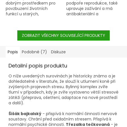
dobrým prostředkem pro
podpoře reprodukce, také
povzbuzení životních
upravuje zažívání a má
funkcí u starých,
antibakteriální a
nemocných a doléčujících
antimykotické účinky.
se koní.
Výborné pro koně s
cushingem, IR a náchylné
ZOBRAZIT VŠECHNY SOUVISEJÍCÍ PRODUKTY
na schvácení.
Popis
Podobné (7)
Diskuze
Detailní popis produktu
O níže uvedených surovinách je historicky známo a je
dohledatelné v literatuře, že slouží k utlumení koně při
zvýšených projevech stresu. Bylinný komplex zvíře
tlumí v případech, kdy je zvíře vystaveno větší stresové
zátěži (přeprava, ošetření, adaptace na nové prostředí
a další).
Šišák bajkalský
- přispívá k normální činnosti nervové
soustavy. Chrání před oxidačním stresem. Přispívá k
normální psychické činnosti.
Třezalka tečkovaná
- je