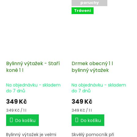
poruchy
Trávení
Bylinný výtažek - Staří
Drmek obecný 1 l
koně 1 l
bylinný výtažek
Na objednávku - skladem
Na objednávku - skladem
do 7 dnů
do 7 dnů
349 Kč
349 Kč
Měrná
Měrná
349 Kč / 1 l
349 Kč / 1 l
cena:
cena:
Do košíku
Do košíku
Bylinný výtažek je velmi
Skvělý pomocník při