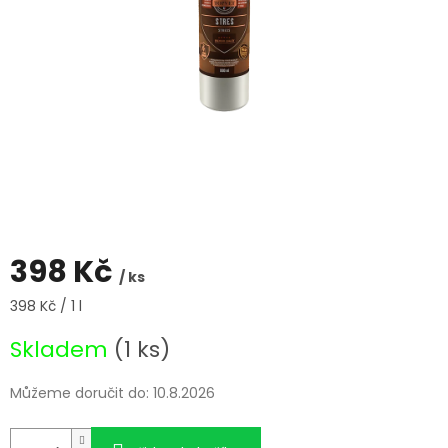
398 Kč
/ ks
Měrná
398 Kč / 1 l
cena:
Skladem
(1 ks)
Můžeme doručit do:
10.8.2026