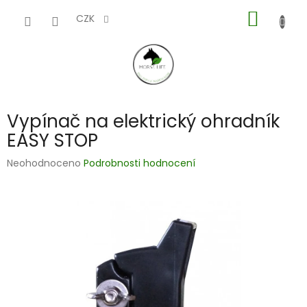
Přejít
NÁKUP
na
CZK
obsah
KOŠÍK
Vypínač na elektrický ohradník
EASY STOP
Průměrné
Neohodnoceno
Podrobnosti hodnocení
hodnocení
produktu
je
0,0
z
5
hvězdiček.