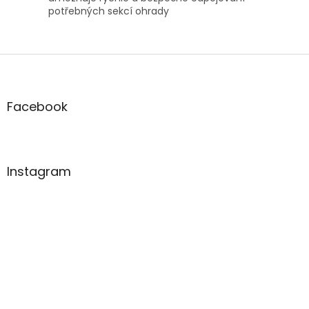
potřebných sekcí ohrady
Z
á
p
a
Facebook
t
í
Instagram