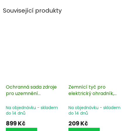
Související produkty
Ochranná sada zdroje
Zemnící tyč pro
pro uzemnění
elektrický ohradník,
elektrického ohradníku
kulatá - 75 cm
s bleskojistkou a
Na objednávku - skladem
Na objednávku - skladem
přepínačem
do 14 dnů
do 14 dnů
899 Kč
209 Kč