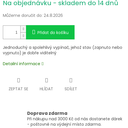
Na objednávku - skladem do 14 dnů
cena:
Můžeme doručit do:
24.8.2026
Přidat do košíku
Jednoduchý a spolehlivý vypínač, jehož stav (zapnuto nebo
vypnuto) je dobře viditelný
Detailní informace
ZEPTAT SE
HLÍDAT
SDÍLET
Doprava zdarma
Při nákupu nad 3000 Kč od nás dostanete dárek
- poštovné na výdejní místo zdarma.