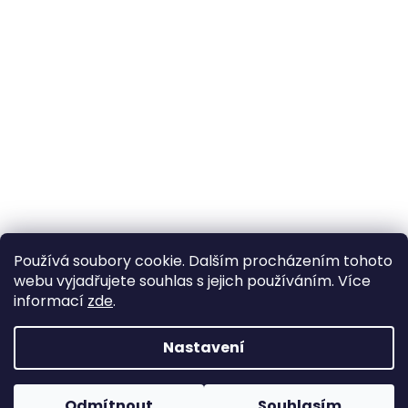
Používá soubory cookie. Dalším procházením tohoto
webu vyjadřujete souhlas s jejich používáním. Více
informací
zde
.
Nastavení
Vytvořil Shoptet
Pokud u nás nenajdete konkrétní produkt, neváhejte se
ozvat. Ve většině případů jej můžeme zajistit na
Odmítnout
Souhlasím
Copyright 2026
Horse life
. Všechna práva vyhrazena.