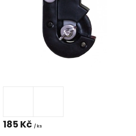
185 Kč
/ ks
Měrná