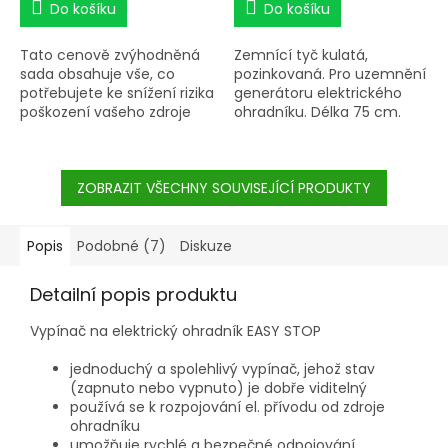
Do košíku
Do košíku
Tato cenově zvýhodněná
Zemnící tyč kulatá,
sada obsahuje vše, co
pozinkovaná. Pro uzemnění
potřebujete ke snížení rizika
generátoru elektrického
poškození vašeho zdroje
ohradníku. Délka 75 cm.
elektrického ohradníku
způsobeného údery blesku.
ZOBRAZIT VŠECHNY SOUVISEJÍCÍ PRODUKTY
Popis
Podobné (7)
Diskuze
Detailní popis produktu
Vypínač na elektrický ohradník EASY STOP
jednoduchý a spolehlivý vypínač, jehož stav
(zapnuto nebo vypnuto) je dobře viditelný
používá se k rozpojování el. přívodu od zdroje
ohradníku
umožňuje rychlé a bezpečné odpojování