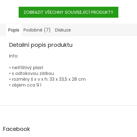
ZOBRAZIT VŠECHNY SOUVISEJÍCÍ PRODUKTY
Popis
Podobné (7)
Diskuze
Detailní popis produktu
Info:
• netříštivý plast
• s odtokovou zátkou
• rozměry š x v x h: 33 x 33,5 x 28 cm
• objem cca 9 l
Z
á
p
a
Facebook
t