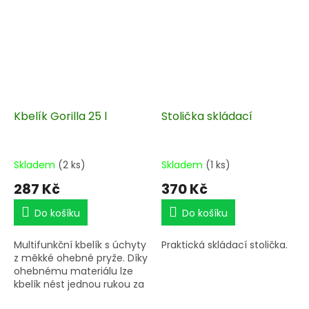
Kbelík Gorilla 25 l
Stolička skládací
Skladem
(2 ks)
Skladem
(1 ks)
287 Kč
370 Kč
Do košíku
Do košíku
Multifunkční kbelík s úchyty
Praktická skládací stolička.
z měkké ohebné pryže. Díky
ohebnému materiálu lze
kbelík nést jednou rukou za
obě ucha naráz jako tašku.