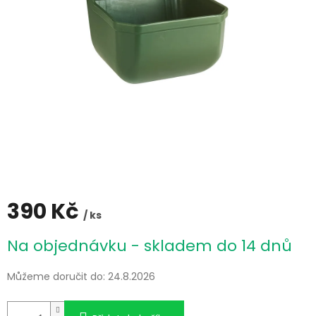
390 Kč
/ ks
Měrná
Na objednávku - skladem do 14 dnů
cena:
Můžeme doručit do:
24.8.2026