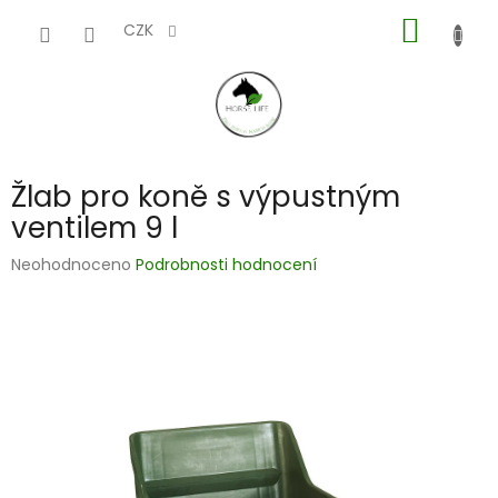
Přejít
NÁKUP
na
CZK
obsah
KOŠÍK
Žlab pro koně s výpustným
ventilem 9 l
Průměrné
Neohodnoceno
Podrobnosti hodnocení
hodnocení
produktu
je
0,0
z
5
hvězdiček.