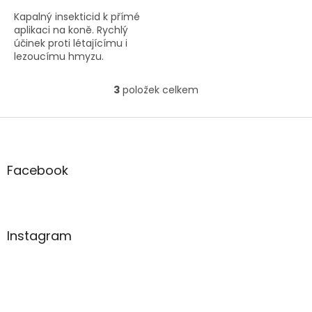
Kapalný insekticid k přímé
aplikaci na koně. Rychlý
účinek proti létajícímu i
lezoucímu hmyzu.
3
položek celkem
O
v
l
Z
á
á
d
p
a
a
Facebook
c
t
í
í
p
r
v
Instagram
k
y
v
ý
p
i