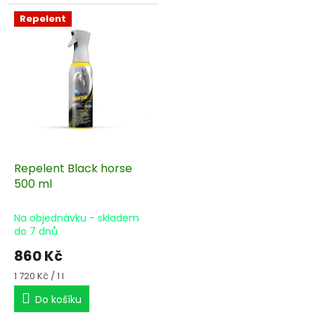
kategorií sportovních a
pracovních koní a pony.
Repelent
Přípravek obsahuje nejvyšší
koncentraci kyseliny
hyaluronové a chondroitin
sulfátu v denní dávce.
Repelent Black horse
500 ml
Na objednávku - skladem
do 7 dnů
860 Kč
Měrná
1 720 Kč / 1 l
cena:
Do košíku