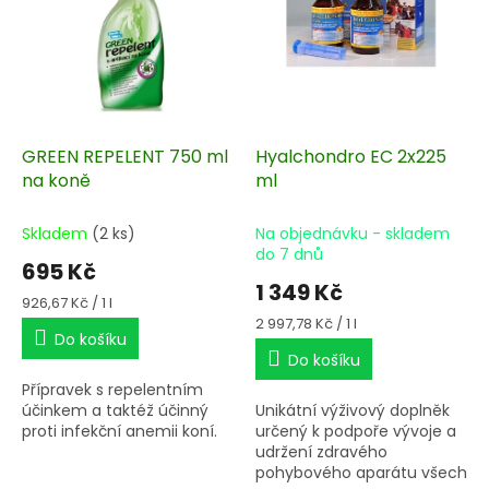
s
u
p
k
r
t
o
ů
d
u
k
GREEN REPELENT 750 ml
Hyalchondro EC 2x225
t
na koně
ml
ů
Skladem
(2 ks)
Na objednávku - skladem
do 7 dnů
695 Kč
1 349 Kč
Měrná
926,67 Kč / 1 l
cena:
Měrná
2 997,78 Kč / 1 l
Do košíku
cena:
Do košíku
Přípravek s repelentním
účinkem a taktéž účinný
Unikátní výživový doplněk
proti infekční anemii koní.
určený k podpoře vývoje a
udržení zdravého
pohybového aparátu všech