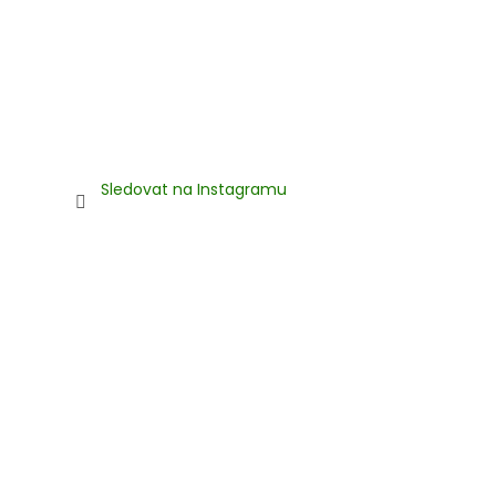
s
u
Sledovat na Instagramu