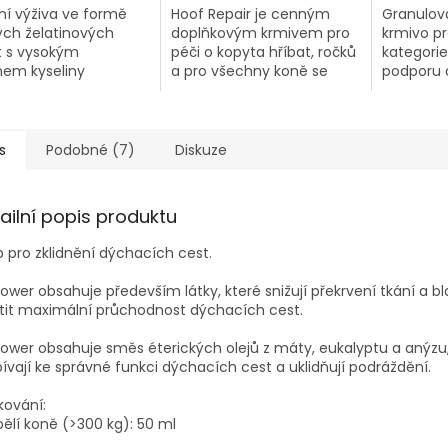
ní výživa ve formě
Hoof Repair je cenným
Granulov
ých želatinových
doplňkovým krmivem pro
krmivo p
t s vysokým
péči o kopyta hříbat, ročků
kategorie
em kyseliny
a pro všechny koně se
podporu 
ronové a chondroitin
špatnou kvalitou kopyt
požadova
tu. Bez škodlivých
(např. křehkostí,
srsti a ko
a umělých barviv.
prasklinami, problémy s
pomalým růstem).
s
Podobné (7)
Diskuze
ailní popis produktu
p pro zklidnění dýchacích cest.
power obsahuje především látky, které snižují překrvení tkání 
stit maximální průchodnost dýchacích cest.
power obsahuje směs éterických olejů z máty, eukalyptu a aný
pívají ke správné funkci dýchacích cest a uklidňují podráždění.
kování:
ělí koně (>300 kg): 50 ml