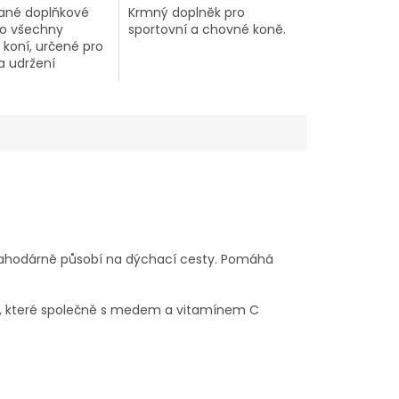
ané doplňkové
Krmný doplněk pro
ro všechny
sportovní a chovné koně.
 koní, určené pro
a udržení
ného stavu kůže,
pytní rohoviny.
a blahodárně působí na dýchací cesty. Pomáhá
zu, které společně s medem a vitamínem C