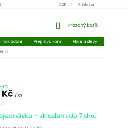
NÍ MÍSTO: BALÍKOVNA, PPL, GLS, SUPERVÝDEJNY, UPS
CZK
Přihlášení
POHOTOVOST
NÁKUPNÍ
Prázdný košík
KOŠÍK
í nakládání
Přeprava koní
Akce a slevy
E-booky 
r 1 l
–9 %
 Kč
/ ks
1 l
bjednávku - skladem do 7 dnů