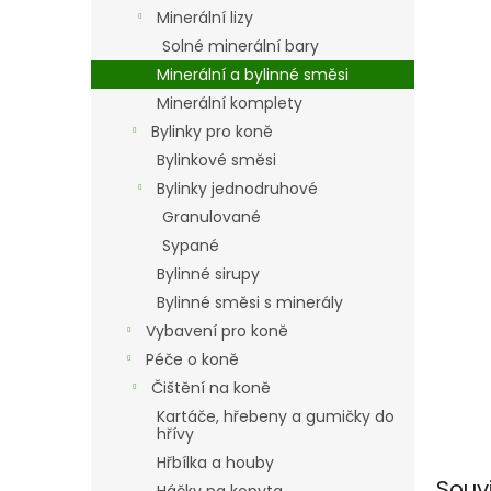
n
Minerální lizy
e
Solné minerální bary
l
Minerální a bylinné směsi
Minerální komplety
Bylinky pro koně
Bylinkové směsi
Bylinky jednodruhové
Granulované
Sypané
Bylinné sirupy
Bylinné směsi s minerály
Vybavení pro koně
Péče o koně
Čištění na koně
Kartáče, hřebeny a gumičky do
hřívy
Hřbílka a houby
Souv