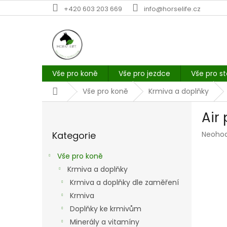
Přejít
+420 603 203 669
info@horselife.cz
na
obsah
Vše pro koně
Vše pro jezdce
Vše pro st
Domů
Vše pro koně
Krmiva a doplňky
P
Air 
o
Přeskočit
s
Průmě
Kategorie
Neoho
kategorie
t
hodno
r
produk
Vše pro koně
a
je
Krmiva a doplňky
n
0,0
z
Krmiva a doplňky dle zaměření
n
5
í
Krmiva
hvězdi
p
Doplňky ke krmivům
a
Minerály a vitamíny