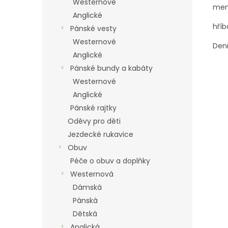
Westernové
men
Anglické
hříb
Pánské vesty
Westernové
Denn
Anglické
Pánské bundy a kabáty
Westernové
Anglické
Pánské rajtky
Oděvy pro děti
Jezdecké rukavice
Obuv
Péče o obuv a doplňky
Westernová
Dámská
Pánská
Dětská
Anglická