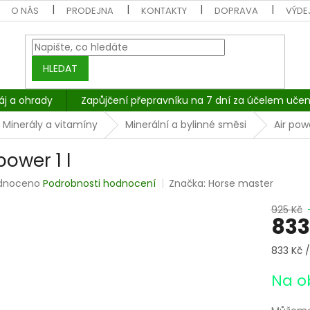
O NÁS
PRODEJNA
KONTAKTY
DOPRAVA
VÝDEJ
HLEDAT
áj a ohrady
Zapůjčení přepravníku na 7 dní za účelem učen
Minerály a vitamíny
Minerální a bylinné směsi
Air powe
power 1 l
rné
dnoceno
Podrobnosti hodnocení
Značka:
Horse master
cení
tu
925 Kč
833
Měrná
833 Kč / 
cena:
ček.
Na o