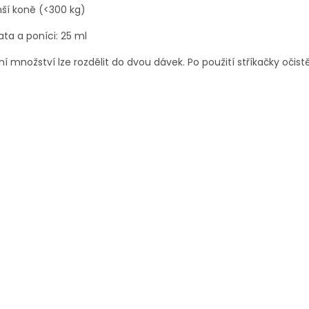
ší koně (<300 kg)
ata a poníci: 25 ml
í množství lze rozdělit do dvou dávek. Po použití stříkačky očistě