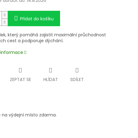
doručit do:
14.8.2026
Přidat do košíku
dek, který pomáhá zajistit maximální průchodnost
ch cest a podporuje dýchání.
í informace
ZEPTAT SE
HLÍDAT
SDÍLET
 na výdejní místo zdarma.