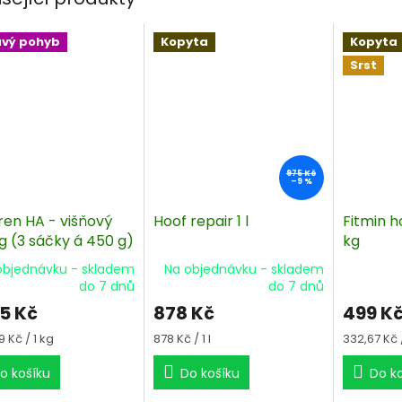
avý pohyb
Kopyta
Kopyta
Srst
975 Kč
–9 %
ren HA - višňový
Hoof repair 1 l
Fitmin h
g (3 sáčky á 450 g)
kg
objednávku - skladem
Na objednávku - skladem
do 7 dnů
do 7 dnů
65 Kč
878 Kč
499 K
á
Měrná
Měrná
9 Kč / 1 kg
878 Kč / 1 l
332,67 Kč /
cena:
cena:
o košíku
Do košíku
Do k