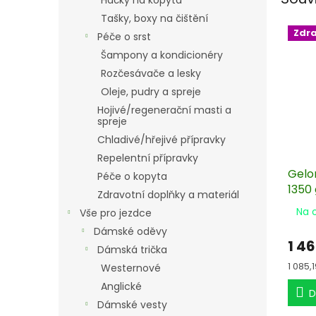
Háčky na kopyta
Tašky, boxy na čištění
Zdr
Péče o srst
Šampony a kondicionéry
Rozčesávače a lesky
Oleje, pudry a spreje
Hojivé/regenerační masti a
spreje
Chladivé/hřejivé přípravky
Repelentní přípravky
Gelo
Péče o kopyta
1350 
Zdravotní doplňky a materiál
Na 
Vše pro jezdce
Dámské oděvy
1 4
Dámská trička
Měrn
1 085,1
Westernové
cena:
Anglické
D
Dámské vesty