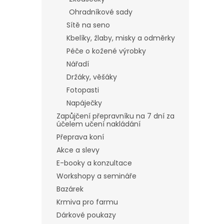
Ohradníkové sady
Sítě na seno
Kbelíky, žlaby, misky a odměrky
Péče o kožené výrobky
Nářadí
Držáky, věšáky
Fotopasti
Napáječky
Zapůjčení přepravníku na 7 dní za
účelem učení nakládání
Přeprava koní
Akce a slevy
E-booky a konzultace
Workshopy a semináře
Bazárek
Krmiva pro farmu
Dárkové poukazy