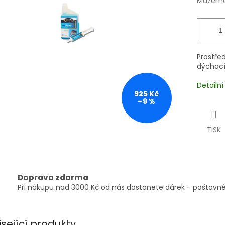
Můžeme 
Prostře
dýchací
Detailn
925 Kč
–9 %
TISK
Doprava zdarma
Při nákupu nad 3000 Kč od nás dostanete dárek - poštovné
isející produkty