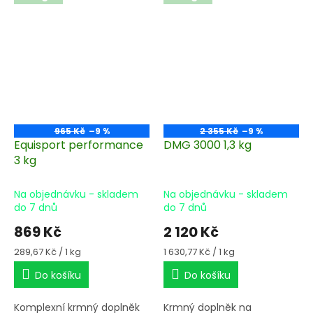
965 Kč
–9 %
2 355 Kč
–9 %
Equisport performance
DMG 3000 1,3 kg
3 kg
Na objednávku - skladem
Na objednávku - skladem
do 7 dnů
do 7 dnů
869 Kč
2 120 Kč
Měrná
Měrná
289,67 Kč / 1 kg
1 630,77 Kč / 1 kg
cena:
cena:
Do košíku
Do košíku
Komplexní krmný doplněk
Krmný doplněk na