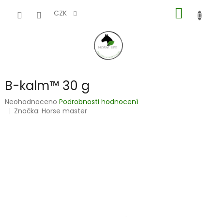
Přejít
NÁKUP
na
CZK
obsah
KOŠÍK
B-kalm™ 30 g
Průměrné
Neohodnoceno
Podrobnosti hodnocení
hodnocení
Značka:
Horse master
produktu
je
0,0
z
5
hvězdiček.