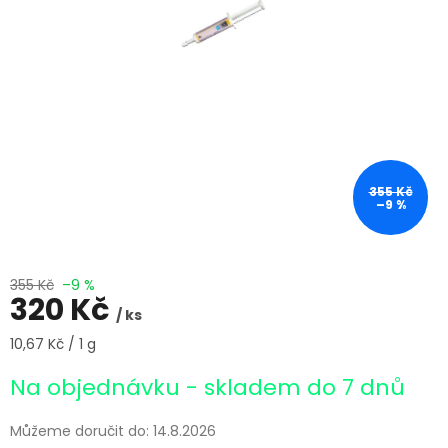
355 Kč
–9 %
355 Kč
–9 %
320 Kč
/ ks
Měrná
10,67 Kč / 1 g
cena:
Na objednávku - skladem do 7 dnů
Můžeme doručit do:
14.8.2026