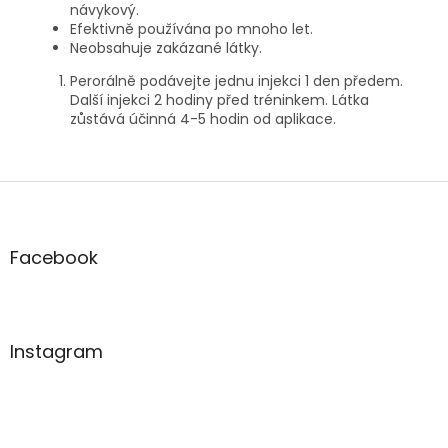
návykový.
Efektivně používána po mnoho let.
Neobsahuje zakázané látky.
Perorálně podávejte jednu injekci 1 den předem.
Další injekci 2 hodiny před tréninkem. Látka
zůstává účinná 4-5 hodin od aplikace.
Z
á
p
a
Facebook
t
í
Instagram