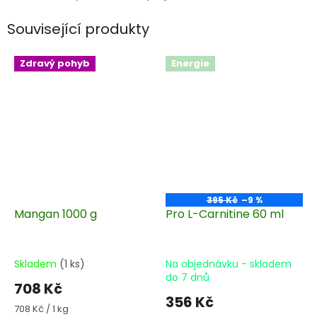
Související produkty
Zdravý pohyb
Energie
395 Kč
–9 %
Mangan 1000 g
Pro L-Carnitine 60 ml
Skladem
(1 ks)
Na objednávku - skladem
do 7 dnů
708 Kč
356 Kč
Měrná
708 Kč / 1 kg