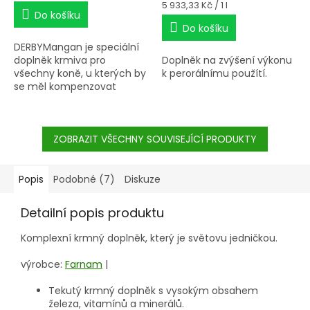
cena:
Měrná
5 933,33 Kč / 1 l
Do košíku
cena:
Do košíku
DERBYMangan je speciální
doplněk krmiva pro
Doplněk na zvýšení výkonu
všechny koně, u kterých by
k perorálnímu použítí.
se měl kompenzovat
nedostatek manganu
související s krmnou
dávkou. Mangan jako
důležitý stopový prvek,
ZOBRAZIT VŠECHNY SOUVISEJÍCÍ PRODUKTY
který zastává mnoho
funkcí, ale jedna z
významná funkce je
Popis
Podobné (7)
Diskuze
především regenerační
mechanismus v
Detailní popis produktu
organismu,
zajišťující obnovu kostí,
Komplexní krmný doplněk, který je světovu jedničkou.
pojivové tkáně a
chrupavky.
výrobce:
Farnam
|
Tekutý krmný doplněk s vysokým obsahem
železa, vitamínů a minerálů.