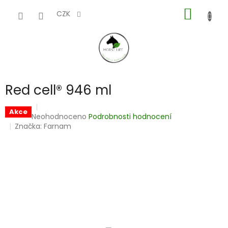
Přejít
NÁKUP
na
CZK
obsah
KOŠÍK
Red cell® 946 ml
Akce
Průměrné
Neohodnoceno
Podrobnosti hodnocení
hodnocení
Značka:
Farnam
produktu
je
0,0
z
5
hvězdiček.