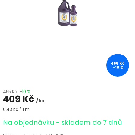
455 Kč
–10 %
455 Kč
–10 %
409 Kč
/ ks
Měrná
0,43 Kč / 1 ml
cena:
Na objednávku - skladem do 7 dnů