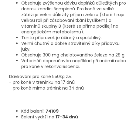
Obsahuje zvýšenou dávku doplňků důležitých pro
dobrou kondici šampionů. Pro koně ve velké
zátěži je velmi důležitý příjem železa (které hraje
velkou roli při zásobování tkání kyslíkem) a
vitamínů skupiny B (které se přímo podílejí na
energetickém metabolismu).
Tento přípravek je účinný a spolehlivý.
Velmi chutný a dobře stravitelný díky přídavku
juky.
Obsahuje 300 mg chelatovaného železa na 28 g.
Veterináři doporučován například při anémii nebo
pro koně v rekonvalescenci.
Dávkování pro koně 550kg ž.v.
- pro koně v tréninku na 17 dnů
- pro koně mimo trénink na 34 dnů
Kód balení:
74109
Balení vydrží na
17-34 dnů