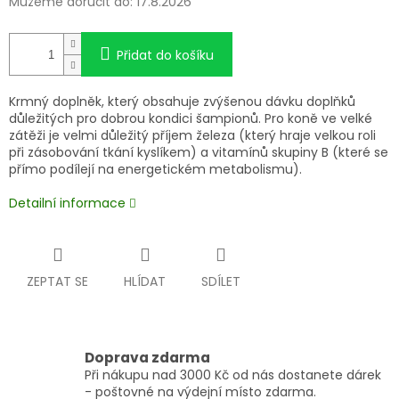
Můžeme doručit do:
17.8.2026
Přidat do košíku
Krmný doplněk, který obsahuje zvýšenou dávku doplňků
důležitých pro dobrou kondici šampionů. Pro koně ve velké
zátěži je velmi důležitý příjem železa (který hraje velkou roli
při zásobování tkání kyslíkem) a vitamínů skupiny B (které se
přímo podílejí na energetickém metabolismu).
Detailní informace
ZEPTAT SE
HLÍDAT
SDÍLET
Doprava zdarma
Při nákupu nad 3000 Kč od nás dostanete dárek
- poštovné na výdejní místo zdarma.