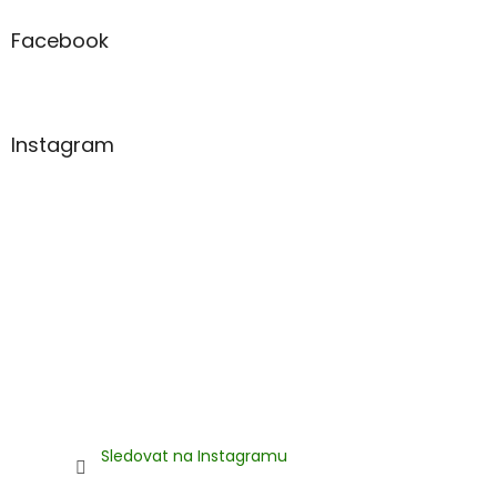
p
a
Facebook
t
í
Instagram
Sledovat na Instagramu