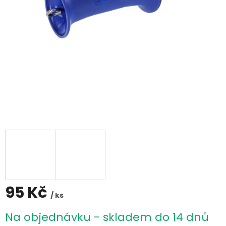
95 Kč
/ ks
Měrná
Na objednávku - skladem do 14 dnů
cena: