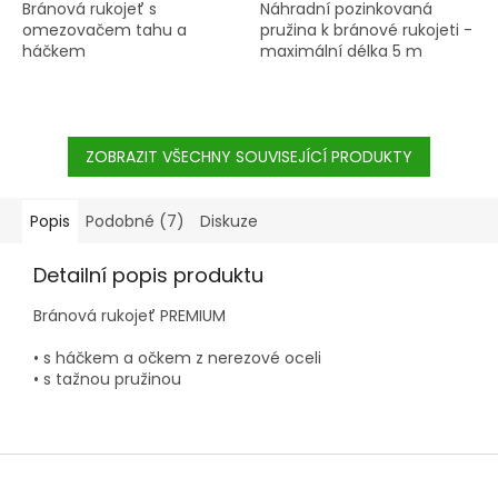
Bránová rukojeť s
Náhradní pozinkovaná
omezovačem tahu a
pružina k bránové rukojeti -
háčkem
maximální délka 5 m
ZOBRAZIT VŠECHNY SOUVISEJÍCÍ PRODUKTY
Popis
Podobné (7)
Diskuze
Detailní popis produktu
Bránová rukojeť PREMIUM
• s háčkem a očkem z nerezové oceli
• s tažnou pružinou
Z
á