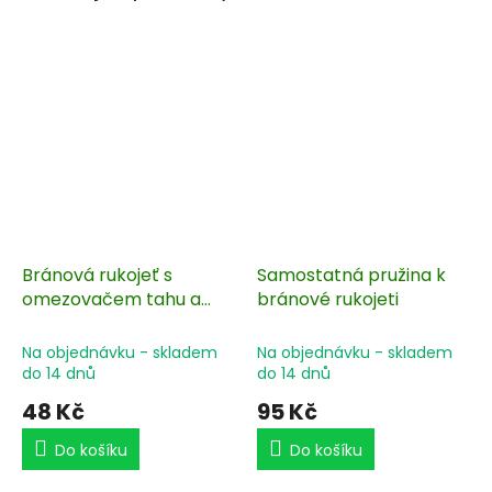
Bránová rukojeť s
Samostatná pružina k
omezovačem tahu a
bránové rukojeti
háčkem
Na objednávku - skladem
Na objednávku - skladem
do 14 dnů
do 14 dnů
48 Kč
95 Kč
Do košíku
Do košíku