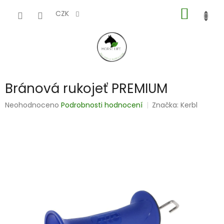
Přejít
NÁKUP
na
CZK
obsah
KOŠÍK
Bránová rukojeť PREMIUM
Průměrné
Neohodnoceno
Podrobnosti hodnocení
Značka:
Kerbl
hodnocení
produktu
je
0,0
z
5
hvězdiček.