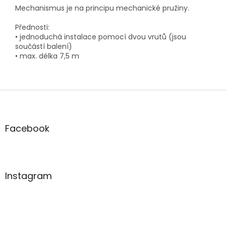
Mechanismus je na principu mechanické pružiny.
Přednosti:
• jednoduchá instalace pomocí dvou vrutů (jsou
součástí balení)
• max. délka 7,5 m
Z
á
p
a
Facebook
t
í
Instagram