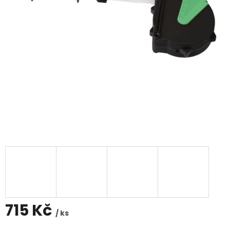
715 Kč
/ ks
Měrná