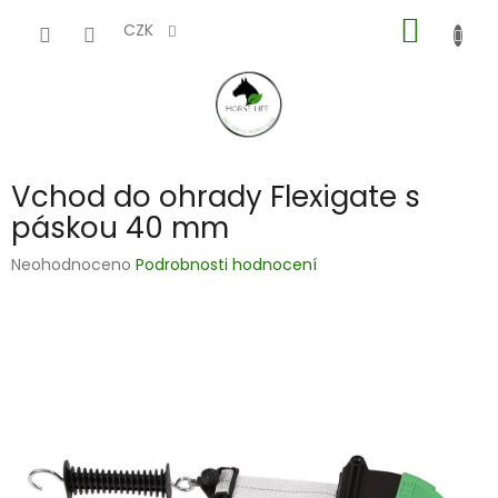
Přejít
NÁKUP
na
CZK
obsah
KOŠÍK
Vchod do ohrady Flexigate s
páskou 40 mm
Průměrné
Neohodnoceno
Podrobnosti hodnocení
hodnocení
produktu
je
0,0
z
5
hvězdiček.