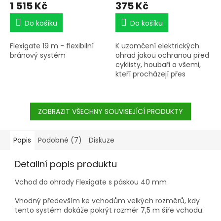
1 515 Kč
375 Kč
Do košíku
Do košíku
Flexigate 19 m - flexibilní
K uzamčení elektrických
bránový systém
ohrad jakou ochranou před
cyklisty, houbaři a všemi,
kteří procházejí přes
ohradu a poté hrozí
nebezpečí útěku zvířat.
ZOBRAZIT VŠECHNY SOUVISEJÍCÍ PRODUKTY
Popis
Podobné (7)
Diskuze
Detailní popis produktu
Vchod do ohrady Flexigate s páskou 40 mm
Vhodný především ke vchodům velkých rozměrů, kdy
tento systém dokáže pokrýt rozměr 7,5 m šíře vchodu.