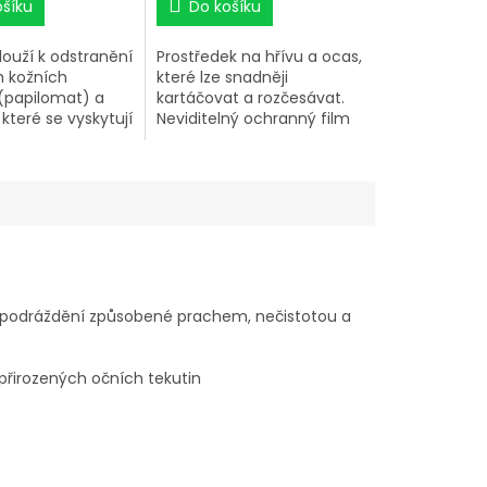
ošíku
Do košíku
louží k odstranění
Prostředek na hřívu a ocas,
h kožních
které lze snadněji
(papilomat) a
kartáčovat a rozčesávat.
 které se vyskytují
Neviditelný ochranný film
, očí nebo na
odpuzuje prach a špínu a
brání opětovnému
zacuchání hřívy a ocasu.
Srst získá hedvábný lesk.
cí podráždění způsobené prachem, nečistotou a
přirozených očních tekutin