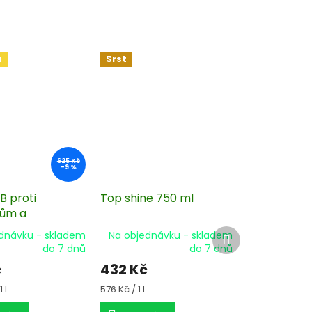
a
Srst
625 Kč
–9 %
B proti
Top shine 750 ml
ům a
cím 125 ml
Další
dnávku - skladem
Na objednávku - skladem
produkt
do 7 dnů
do 7 dnů
č
432 Kč
Měrná
 l
576 Kč / 1 l
cena: