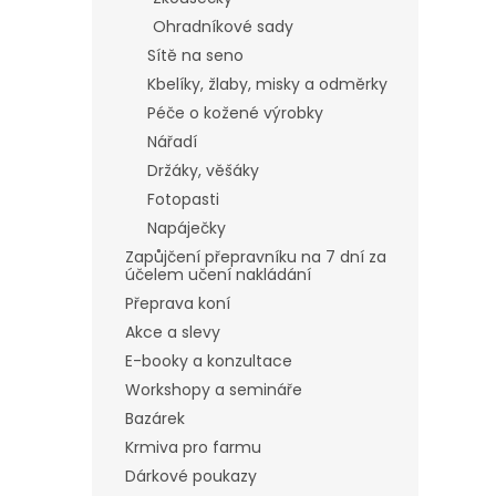
Ohradníkové sady
Sítě na seno
Kbelíky, žlaby, misky a odměrky
Péče o kožené výrobky
Nářadí
Držáky, věšáky
Fotopasti
Napáječky
Zapůjčení přepravníku na 7 dní za
účelem učení nakládání
Přeprava koní
Akce a slevy
E-booky a konzultace
Workshopy a semináře
Bazárek
Krmiva pro farmu
Dárkové poukazy