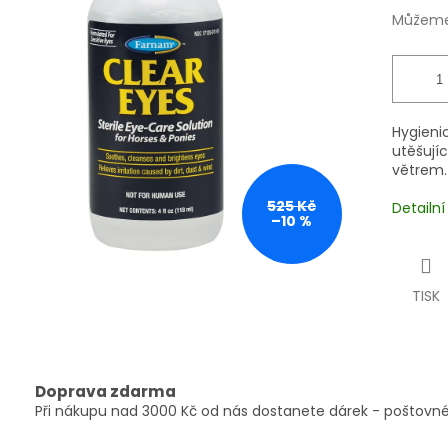
Můžeme 
Hygienic
utěšují
větrem.
525 Kč
Detailn
–10 %
TISK
Doprava zdarma
Při nákupu nad 3000 Kč od nás dostanete dárek - poštovné