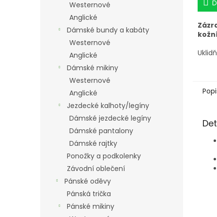
D
Westernové
Anglické
Zázr
Dámské bundy a kabáty
kožn
Westernové
Uklid
Anglické
podrá
Dámské mikiny
při p
konta
Westernové
Vaše
Popi
Anglické
domá
Jezdecké kalhoty/legíny
zasta
kousá
Dámské jezdecké legíny
Det
a pod
Dámské pantalony
Posky
Dámské rajtky
pro h
vykou
Ponožky a podkolenky
lupy.
Závodní oblečení
ranác
Pánské oděvy
Pánská trička
Pánské mikiny