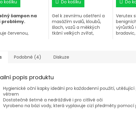
o košíku
Do košíku
Do k
ačný šampon na
Gel k zevnímu ošetření a
Verutex s
í problémy.
masážím svalů, kloubů,
benigníc
šlach, vazů a měkkých
výrůstků 
ňuje červenou,
tkání velkých zvířat,
bradavic,
žděnou pokožku již
zejména koní.
kolem rtů
rvním
břiše.
ktu. Pomáhá
mu koni nebo
s
Podobné (4)
Diskuze
címu mazlíčkovi
vit drbání, svědění,
ní nebo tření zarudlé
ailní popis produktu
rážděné pokožky.
tuje zdravé prostředí
Hygienické oční kapky ideální pro každodenní použití, utěšují
ojení již po prvním
větrem
pání. Odstraňuje
Dostatečně šetrné a nedráždivé i pro citlivé oči
 Nepálí v otevřených
Vyrobeno na bázi vody, která vyplavuje cizí předměty pomocí 
h ani v očích.