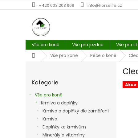
Přejít
+420 603 203 669
info@horselife.cz
na
obsah
Vše pro koně
Vše pro jezdce
Vše pro st
Domů
Vše pro koně
Péče o koně
Clea
P
Cle
o
Přeskočit
s
Kategorie
kategorie
t
Akce
r
Vše pro koně
a
Krmiva a doplňky
n
Krmiva a doplňky dle zaměření
n
í
Krmiva
p
Doplňky ke krmivům
a
Minerály a vitamíny