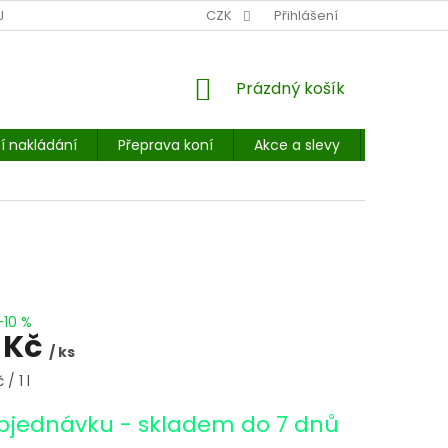
NÍ MÍSTO: BALÍKOVNA, PPL, GLS, SUPERVÝDEJNY, UPS
CZK
Přihlášení
POHOTOVOST
NÁKUPNÍ
Prázdný košík
KOŠÍK
í nakládání
Přeprava koní
Akce a slevy
E-booky 
–10 %
 Kč
/ ks
/ 1 l
bjednávku - skladem do 7 dnů