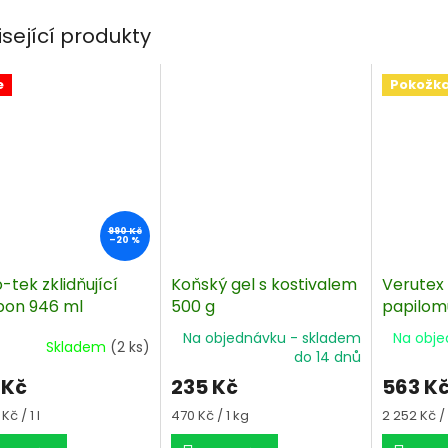
isející produkty
e
Pokožk
990 Kč
–20 %
-tek zklidňující
Koňský gel s kostivalem
Verutex 
on 946 ml
500 g
papilom
bradavi
Na objednávku - skladem
Na obje
Skladem
(2 ks)
do 14 dnů
 Kč
235 Kč
563 K
á
Měrná
Měrná
Kč / 1 l
470 Kč / 1 kg
2 252 Kč / 1
cena:
cena: