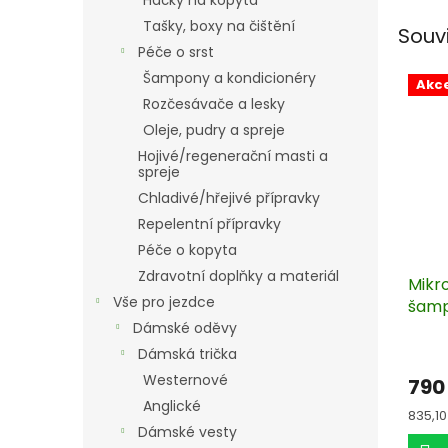
Háčky na kopyta
Tašky, boxy na čištění
Souv
Péče o srst
Šampony a kondicionéry
Akc
Rozčesávače a lesky
Oleje, pudry a spreje
Hojivé/regenerační masti a
spreje
Chladivé/hřejivé přípravky
Repelentní přípravky
Péče o kopyta
Zdravotní doplňky a materiál
Mikro
Vše pro jezdce
šamp
Dámské oděvy
Dámská trička
Westernové
790
Anglické
Měrn
835,10 
cena:
Dámské vesty