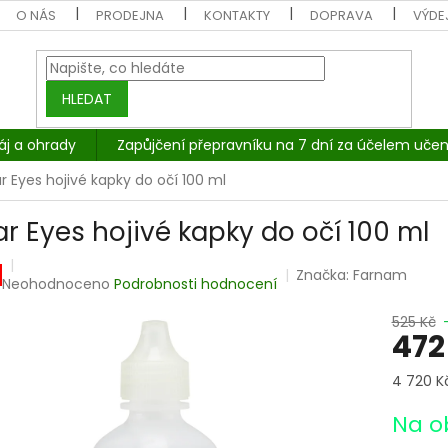
O NÁS
PRODEJNA
KONTAKTY
DOPRAVA
VÝDEJ
HLEDAT
áj a ohrady
Zapůjčení přepravníku na 7 dní za účelem učen
r Eyes hojivé kapky do očí 100 ml
ar Eyes hojivé kapky do očí 100 ml
Značka:
Farnam
Průměrné
Neohodnoceno
Podrobnosti hodnocení
hodnocení
produktu
525 Kč
472
je
0,0
z
Měrná
4 720 Kč 
5
cena:
hvězdiček.
Na o