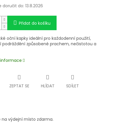
doručit do:
13.8.2026
Přidat do košíku
ké oční kapky ideální pro každodenní použití,
cí podráždění způsobené prachem, nečistotou a
í informace
ZEPTAT SE
HLÍDAT
SDÍLET
 na výdejní místo zdarma.