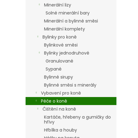
n
Minerální lizy
e
Solné minerální bary
l
Minerální a bylinné směsi
Minerální komplety
Bylinky pro koně
Bylinkové směsi
Bylinky jednodruhové
Granulované
Sypané
Bylinné sirupy
Bylinné směsi s minerály
Vybavení pro koně
Péče o koně
Čištění na koně
Kartáče, hřebeny a gumičky do
hřívy
Hřbílka a houby