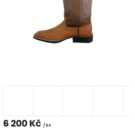
6 200 Kč
/ ks
Měrná