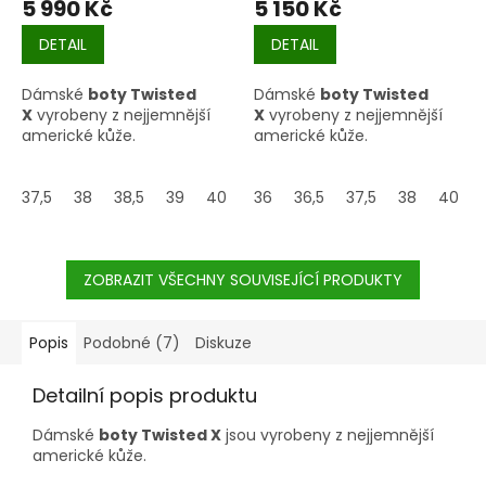
5 990 Kč
5 150 Kč
DETAIL
DETAIL
Dámské
boty Twisted
Dámské
boty Twisted
X
vyrobeny z nejjemnější
X
vyrobeny z nejjemnější
americké kůže.
americké kůže.
37,5
38
38,5
39
40
40,5
36
36,5
41
42
37,5
38
40
ZOBRAZIT VŠECHNY SOUVISEJÍCÍ PRODUKTY
Popis
Podobné (7)
Diskuze
Detailní popis produktu
Dámské
boty Twisted X
jsou vyrobeny z nejjemnější
americké kůže.