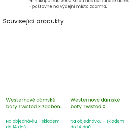
Při nákupu nad 3000 Kč od nás dostanete dárek
- poštovné na výdejní místo zdarma.
Související produkty
Westernové dámské
Westernové dámské
boty Twisted X zdobené
boty Twisted X
květy
modrorůžové
Na objednávku - skladem
Na objednávku - skladem
do 14 dnů
do 14 dnů