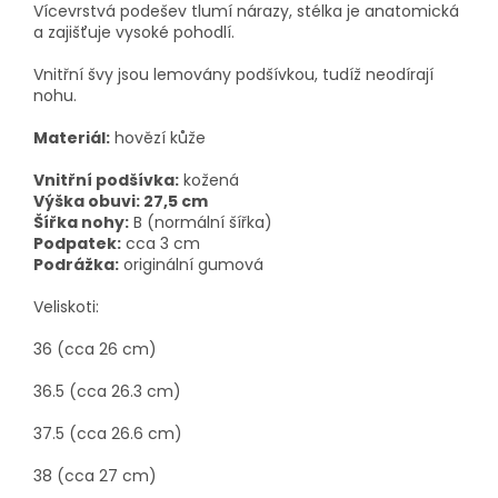
Vícevrstvá podešev tlumí nárazy, stélka je anatomická
a zajišťuje vysoké pohodlí.
Vnitřní švy jsou lemovány podšívkou, tudíž neodírají
nohu.
Materiál:
hovězí kůže
Vnitřní podšívka:
kožená
Výška obuvi: 27,5 cm
Šířka nohy:
B (normální šířka)
Podpatek:
cca 3 cm
Podrážka:
originální gumová
Veliskoti:
36 (cca 26 cm)
36.5 (cca 26.3 cm)
37.5 (cca 26.6 cm)
38 (cca 27 cm)