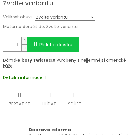
Zvolte variantu
cena:
Velikost obuvi
Můžeme doručit do:
Zvolte variantu
Přidat do košíku
Dámské
boty Twisted X
vyrobeny z nejjemnější americké
kůže.
Detailní informace
ZEPTAT SE
HLÍDAT
SDÍLET
Doprava zdarma