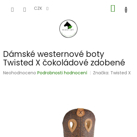
Přejít
NÁKUP
na
CZK
obsah
KOŠÍK
Dámské westernové boty
Twisted X čokoládové zdobené
Průměrné
Neohodnoceno
Podrobnosti hodnocení
Značka:
Twisted X
hodnocení
produktu
je
0,0
z
5
hvězdiček.