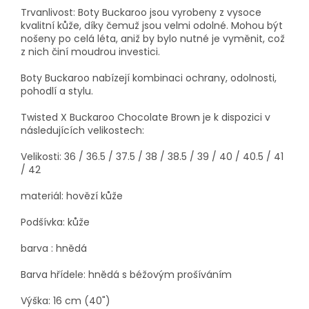
Trvanlivost: Boty Buckaroo jsou vyrobeny z vysoce
kvalitní kůže, díky čemuž jsou velmi odolné. Mohou být
nošeny po celá léta, aniž by bylo nutné je vyměnit, což
z nich činí moudrou investici.
Boty Buckaroo nabízejí kombinaci ochrany, odolnosti,
pohodlí a stylu.
Twisted X Buckaroo Chocolate Brown je k dispozici v
následujících velikostech:
Velikosti: 36 / 36.5 / 37.5 / 38 / 38.5 / 39 / 40 / 40.5 / 41
/ 42
materiál: hovězí kůže
Podšívka: kůže
barva : hnědá
Barva hřídele: hnědá s béžovým prošíváním
Výška: 16 cm (40")