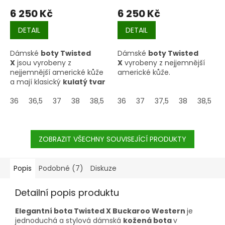
6 250 Kč
6 250 Kč
DETAIL
DETAIL
Dámské
boty Twisted
Dámské
boty Twisted
X
jsou vyrobeny z
X
vyrobeny z nejjemnější
nejjemnější americké kůže
americké kůže.
a mají klasický
kulatý tvar
špičky
.
36
36,5
37
38
38,5
39
36
40
37
40,5
37,5
42
38
38,5
ZOBRAZIT VŠECHNY SOUVISEJÍCÍ PRODUKTY
Popis
Podobné (7)
Diskuze
Detailní popis produktu
Elegantní bota Twisted X Buckaroo Western
je
jednoduchá a stylová dámská
kožená bota
v