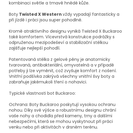
kombinaci světle a tmavě hnědé kůže.
Boty
Twisted X Western
vždy vypadají fantasticky a
při jízdě i práci jsou super pohodlné.
Kromě atraktivního designu vyniká Twisted X Buckaroo
také komfortem. Vícevrstvá konstrukce podrážky s
odpruženou mezipodeševí a stabilizační stélkou
zajišťuje nejlepší pohodlí.
Patentovaná stélka z gelové pěny je anatomicky
tvarovaná, antibakteriální, omyvatelná a v případě
potřeby ji lze vyměnit, což zvyšuje komfort z nošení.
Vnitřní podšívka zakrývá všechny vnitřní švy boty a
zabraňuje jakémukoli tření o nohavici.
Typické vlastnosti bot Buckaroo:
Ochrana: Boty Buckaroo poskytují vysokou ochranu
nohou. Díky své výšce a robustnímu designu chrání
vaše nohy a chodidla před kameny, trny a dalšími
nebezpečími, která se mohou vyskytnout při práci
venku nebo při aktivitách v drsném terénu.