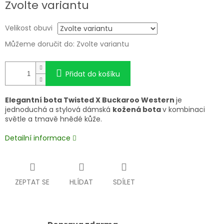
Zvolte variantu
cena:
Velikost obuvi
Můžeme doručit do:
Zvolte variantu
Přidat do košíku
Elegantní bota Twisted X Buckaroo Western
je
jednoduchá a stylová dámská
kožená bota
v kombinaci
světle a tmavě hnědé kůže.
Detailní informace
ZEPTAT SE
HLÍDAT
SDÍLET