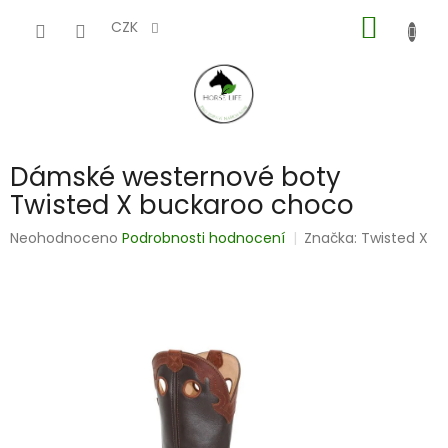
Přejít
NÁKUP
na
CZK
obsah
KOŠÍK
Dámské westernové boty
Twisted X buckaroo choco
Průměrné
Neohodnoceno
Podrobnosti hodnocení
Značka:
Twisted X
hodnocení
produktu
je
0,0
z
5
hvězdiček.