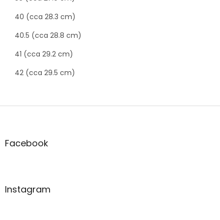
40 (cca 28.3 cm)
40.5 (cca 28.8 cm)
41 (cca 29.2 cm)
42 (cca 29.5 cm)
Z
á
p
a
Facebook
t
í
Instagram