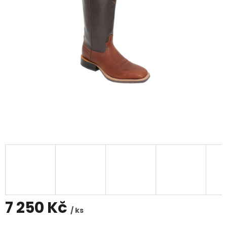
7 250 Kč
/ ks
Měrná