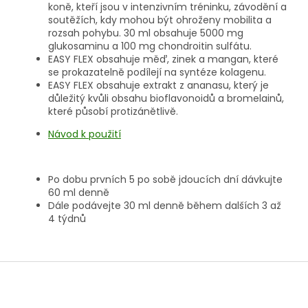
koně, kteří jsou v intenzivním tréninku, závodění a
soutěžích, kdy mohou být ohroženy mobilita a
rozsah pohybu. 30 ml obsahuje 5000 mg
glukosaminu a 100 mg chondroitin sulfátu.
EASY FLEX obsahuje měď, zinek a mangan, které
se prokazatelně podílejí na syntéze kolagenu.
EASY FLEX obsahuje extrakt z ananasu, který je
důležitý kvůli obsahu bioflavonoidů a bromelainů,
které působí protizánětlivě.
Návod k použití
Po dobu prvních 5 po sobě jdoucích dní dávkujte
60 ml denně
Dále podávejte 30 ml denně během dalších 3 až
4 týdnů
Z
á
p