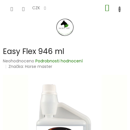
Přejít
NÁKUP
na
CZK
obsah
KOŠÍK
Easy Flex 946 ml
Průměrné
Neohodnoceno
Podrobnosti hodnocení
hodnocení
Značka:
Horse master
produktu
je
0,0
z
5
hvězdiček.