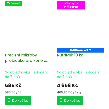
Trávení
Klisny a
hříbata
5 175 Kč
–9 %
Precizní mikroby
NutriMilk 10 kg
probiotika pro koně a
hříbata 1000 ml
Na objednávku - skladem
Na objednávku - skladem
do 7 dnů
do 7 dnů
585 Kč
4 658 Kč
Měrná
Měrná
585 Kč / 1 l
465,80 Kč / 1 kg
cena:
cena:
Do košíku
Do košíku