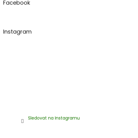
a
Facebook
t
í
Instagram
Sledovat na Instagramu