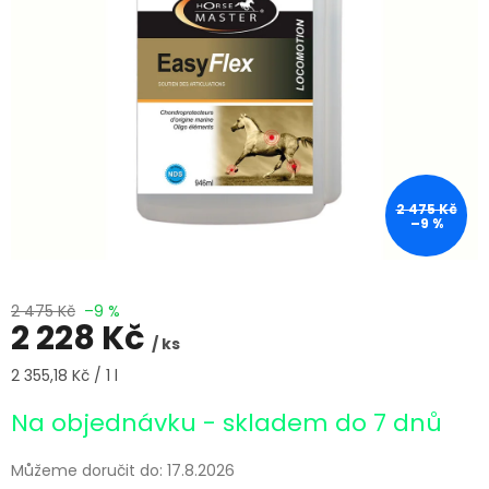
2 475 Kč
–9 %
2 475 Kč
–9 %
2 228 Kč
/ ks
Měrná
2 355,18 Kč / 1 l
cena:
Na objednávku - skladem do 7 dnů
Můžeme doručit do:
17.8.2026