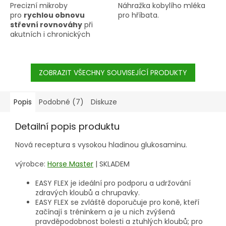
Precizní mikroby
Náhražka kobylího mléka
pro
rychlou obnovu
pro hříbata.
střevní rovnováhy
při
akutních i chronických
problémech s trávením,
jako jsou průjmy, koliky
nebo kotwasser.
ZOBRAZIT VŠECHNY SOUVISEJÍCÍ PRODUKTY
Popis
Podobné (7)
Diskuze
Detailní popis produktu
Nová receptura s vysokou hladinou glukosaminu.
výrobce:
Horse Master
|
SKLADEM
EASY FLEX je ideální pro podporu a udržování
zdravých kloubů a chrupavky.
EASY FLEX se zvláště doporučuje pro koně, kteří
začínají s tréninkem a je u nich zvýšená
pravděpodobnost bolesti a ztuhlých kloubů; pro