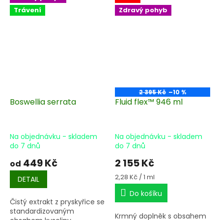
Trávení
Zdravý pohyb
2 395 Kč
–10 %
Boswellia serrata
Fluid flex™ 946 ml
Na objednávku - skladem
Na objednávku - skladem
do 7 dnů
do 7 dnů
449 Kč
2 155 Kč
od
Měrná
2,28 Kč / 1 ml
DETAIL
cena:
Do košíku
Čistý extrakt z pryskyřice se
standardizovaným
Krmný doplněk s obsahem