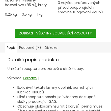
obsahem kyseliny
3 nejvíce preferovaných
boswellové (85 %), který
přísad podporujících
napomáhá tlumení zánětů
správné fungování kloubů.
v těle.
0,25 kg
Dávkování cca 5 g
0,5 kg
1 kg
na koně a den!!!
ZOBRAZIT VŠECHNY SOUVISEJÍCÍ PRODUKTY
Popis
Podobné (7)
Diskuze
Detailní popis produktu
Unikátní receptura pro zdravé a silné klouby.
výrobce:
Farnam
|
Exkluzivní tekutý krmný doplněk pomáhající
lubrikaci kloubů.
Silná receptura obsahující všechny dostupné
složky produkující GAG.
Obsahuje glukosaminsulfát ( korýši), perna musel
( kyselina hyaluronová), Ester C®, MSM a žraločí