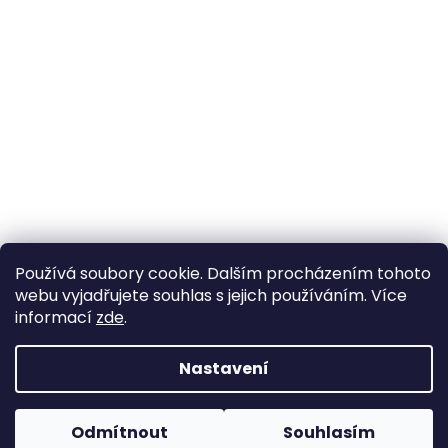
Používá soubory cookie. Dalším procházením tohoto
webu vyjadřujete souhlas s jejich používáním. Více
informací
zde
.
Nastavení
Vytvořil Shoptet
Pokud u nás nenajdete konkrétní produkt, neváhejte se
ozvat. Ve většině případů jej můžeme zajistit na
Odmítnout
Souhlasím
Copyright 2026
Horse life
. Všechna práva vyhrazena.
objednávku nebo od jiného dodavatele.