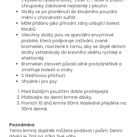
chrupavky získávané nejčastěji z ploutví.
Složky se po proniknutí do kloubního pouzdra
mění v chondroitin sulfát.
MSM přidáno jako přírodní zdroj utišující bolest
kloubů.
Všechny složky jsou ve speciální enzymové
podobě, která podporuje zažívání, zvané
bromelain, navržené k tomu, aby se zbylé aktivní
složky vstřebávaly do krevního oběhu rychleji a
efektivněji.
Bromelain zároveň působí silně protizánětlivě a
zmírňuje bolesti a otoky.
S třešňovou příchutí.
Vhodné i pro psy.
Před každým použitím dobře protřepejte.
Přidávejte do denní krmné dávky.
Prvních 10 dnů krmte 60ml. Následně přejděte na
30ml denně.
Poznámka:
Tento krmný doplněk můžete podávat i psům. Denní
dávka je 7ml na 40kg živé váhy.