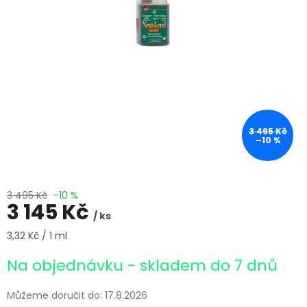
3 495 Kč
–10 %
3 495 Kč
–10 %
3 145 Kč
/ ks
Měrná
3,32 Kč / 1 ml
cena:
Na objednávku - skladem do 7 dnů
Můžeme doručit do:
17.8.2026