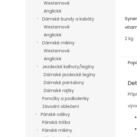
Westernové
Anglické
Syne
Dámské bundy a kabáty
Westernové
vitam
Anglické
rychl
2 kg
Dámské mikiny
regen
Westernové
zátěži
Anglické
Popi
Jezdecké kalhoty/legíny
Dámské jezdecké legíny
Det
Dámské pantalony
Dámské rajtky
Příp
Ponožky a podkolenky
výro
Závodní oblečení
Pánské oděvy
Pánská trička
Pánské mikiny