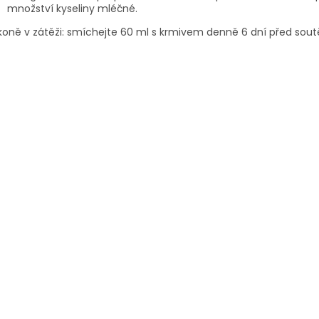
množství kyseliny mléčné.
koně v zátěži: smíchejte 60 ml s krmivem denně 6 dní před soutěž