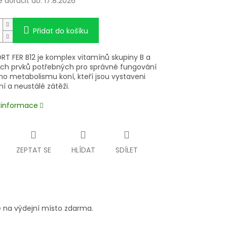
doručit do:
17.8.2026
Přidat do košíku
RT FER B12 je komplex vitamínů skupiny B a
ch prvků potřebných pro správné fungování
ho metabolismu koní, kteří jsou vystaveni
ní a neustálé zátěži.
í informace
ZEPTAT SE
HLÍDAT
SDÍLET
 na výdejní místo zdarma.