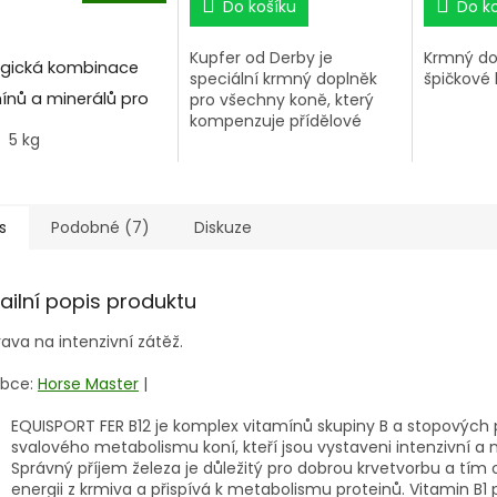
Do košíku
Do k
Kupfer od Derby je
Krmný dop
rgická kombinace
speciální krmný doplněk
špičkové 
ínů a minerálů pro
pro všechny koně, který
kompenzuje přídělové
ou a účinnou
5 kg
nedostatky mědi.
eraci po fyzické
.
s
Podobné (7)
Diskuze
ailní popis produktu
rava na intenzivní zátěž.
bce:
Horse Master
|
EQUISPORT FER B12 je komplex vitamínů skupiny B a stopových
svalového metabolismu koní, kteří jsou vystaveni intenzivní a n
Správný příjem železa je důležitý pro dobrou krvetvorbu a tím ov
energii z krmiva a přispívá k metabolismu proteinů. Vitamin B