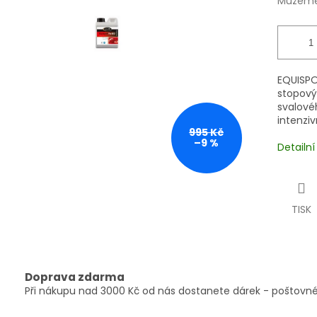
Můžeme 
EQUISPO
stopový
svalové
intenziv
995 Kč
–9 %
Detailn
TISK
Doprava zdarma
Při nákupu nad 3000 Kč od nás dostanete dárek - poštovné