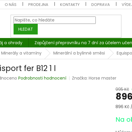
O NÁS
PRODEJNA
KONTAKTY
DOPRAVA
VÝDEJ
HLEDAT
áj a ohrady
Zapůjčení přepravníku na 7 dní za účelem učen
Minerály a vitamíny
Minerální a bylinné směsi
Equispor
sport fer B12 1 l
rné
dnoceno
Podrobnosti hodnocení
Značka:
Horse master
cení
tu
995 Kč
896
Měrná
896 Kč / 
cena:
ček.
Na o