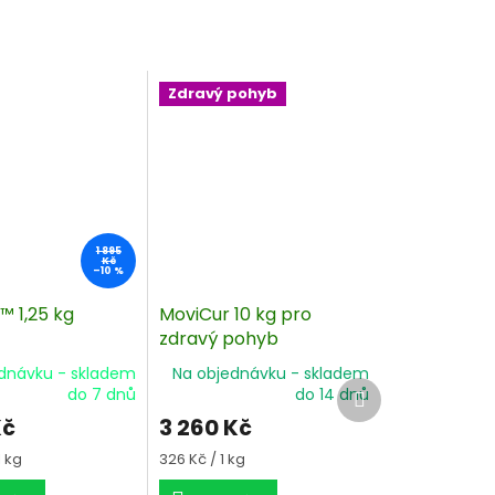
Zdravý pohyb
1 895
Kč
–10 %
™ 1,25 kg
MoviCur 10 kg pro
zdravý pohyb
dnávku - skladem
Na objednávku - skladem
Další
do 7 dnů
do 14 dnů
produkt
Kč
3 260 Kč
Měrná
1 kg
326 Kč / 1 kg
cena: