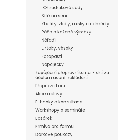
Ohradníkové sady
Sítě na seno
Kbelíky, žlaby, misky a odměrky
Péče o kožené výrobky
Nářadí
Držáky, věšáky
Fotopasti
Napáječky
Zapůjčení přepravníku na 7 dní za
účelem učení nakládání
Přeprava koní
Akce a slevy
E-booky a konzultace
Workshopy a semináře
Bazárek
Krmiva pro farmu
Dárkové poukazy