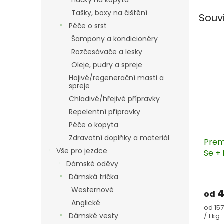
Háčky na kopyta
Tašky, boxy na čištění
Souv
Péče o srst
Šampony a kondicionéry
Rozčesávače a lesky
Oleje, pudry a spreje
Hojivé/regenerační masti a
spreje
Chladivé/hřejivé přípravky
Repelentní přípravky
Péče o kopyta
Zdravotní doplňky a materiál
Prem
Vše pro jezdce
Se + 
Syne
Dámské oděvy
vita
Dámská trička
rych
Westernové
4
od
rege
Anglické
Měrn
zátěž
od 157
cena:
Dámské vesty
/ 1 kg