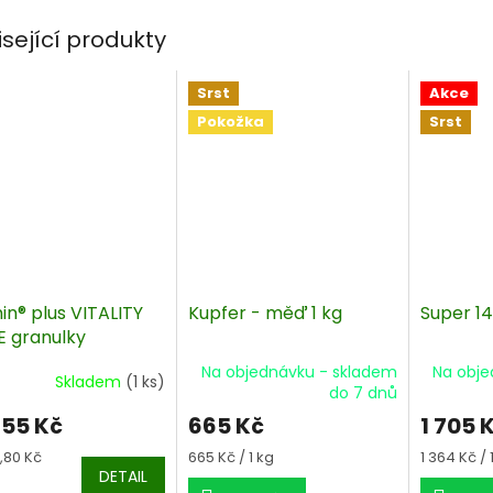
isející produkty
Srst
Akce
Pokožka
Srst
in® plus VITALITY
Kupfer - měď 1 kg
Super 14
E granulky
rgická kombinace
Na objednávku - skladem
Na obje
Skladem
(1 ks)
mínů a minerálů pro
do 7 dnů
lou a účinnou
55 Kč
665 Kč
1 705 
neraci po fyzické
á
i
Měrná
Měrná
,80 Kč
665 Kč / 1 kg
1 364 Kč / 
cena:
cena:
DETAIL