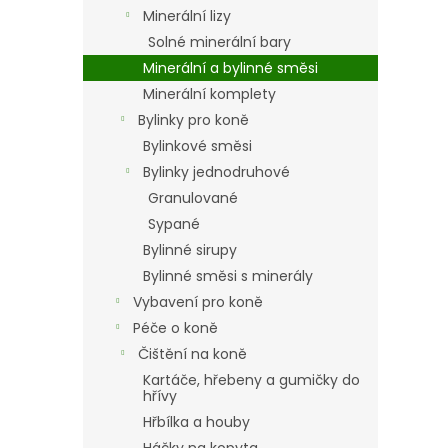
n
Minerální lizy
e
Solné minerální bary
l
Minerální a bylinné směsi
Minerální komplety
Bylinky pro koně
Bylinkové směsi
Bylinky jednodruhové
Granulované
Sypané
Bylinné sirupy
Bylinné směsi s minerály
Vybavení pro koně
Péče o koně
Čištění na koně
Kartáče, hřebeny a gumičky do
hřívy
Hřbílka a houby