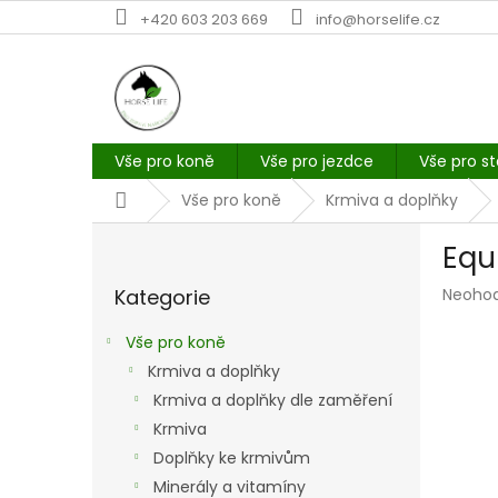
Přejít
+420 603 203 669
info@horselife.cz
na
obsah
Vše pro koně
Vše pro jezdce
Vše pro st
Domů
Vše pro koně
Krmiva a doplňky
P
Equi
o
Přeskočit
s
Průmě
Kategorie
Neoho
kategorie
t
hodno
r
produk
Vše pro koně
a
je
Krmiva a doplňky
n
0,0
z
Krmiva a doplňky dle zaměření
n
5
í
Krmiva
hvězdi
p
Doplňky ke krmivům
a
Minerály a vitamíny