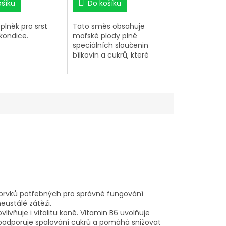
ošíku
Do košíku
lněk pro srst
Tato směs obsahuje
kondice.
mořské plody plné
speciálních sloučenin
bílkovin a cukrů, které
slouží k výstavbě
chrupavek, kloubního
moku ke zmenšení tření a
dodávají kloubním
chrupavkám takové
vlastnosti vzdorující tlaku a
riziku poranění, které jsou
jen těžce dosažitelné
normální stravou.
 prvků potřebných pro správné fungování
eustálé zátěži.
livňuje i vitalitu koně. Vitamin B6 uvolňuje
1 podporuje spalování cukrů a pomáhá snižovat