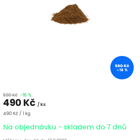
590 Kč
–16 %
590 Kč
–16 %
490 Kč
/ ks
Měrná
490 Kč / 1 kg
cena:
Na objednávku - skladem do 7 dnů