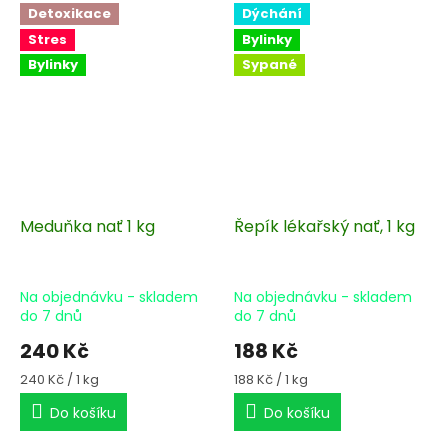
Detoxikace
Dýchání
Stres
Bylinky
Bylinky
Sypané
Meduňka nať 1 kg
Řepík lékařský nať, 1 kg
Na objednávku - skladem
Na objednávku - skladem
do 7 dnů
do 7 dnů
240 Kč
188 Kč
Měrná
Měrná
240 Kč / 1 kg
188 Kč / 1 kg
cena:
cena:
Do košíku
Do košíku