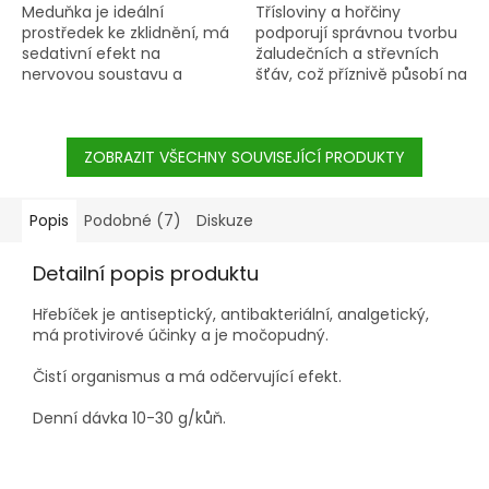
Meduňka je ideální
Třísloviny a hořčiny
prostředek ke zklidnění, má
podporují správnou tvorbu
sedativní efekt na
žaludečních a střevních
nervovou soustavu a
šťáv, což příznivě působí na
zklidňuje vegetativní
celé trávení a vylučování.
systém.
ZOBRAZIT VŠECHNY SOUVISEJÍCÍ PRODUKTY
Popis
Podobné (7)
Diskuze
Detailní popis produktu
Hřebíček je antiseptický, antibakteriální, analgetický,
má protivirové účinky a je močopudný.
Čistí organismus a má odčervující efekt.
Denní dávka 10-30 g/kůň.