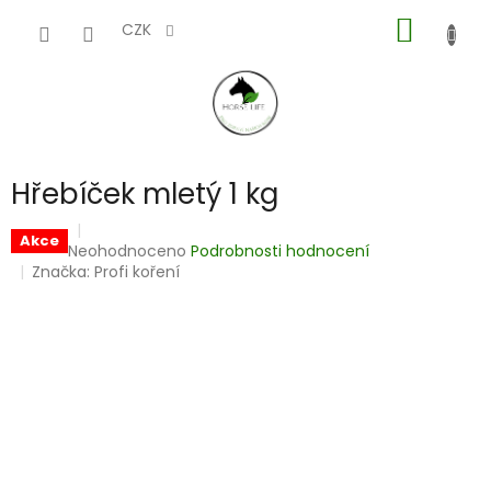
Přejít
NÁKUP
na
CZK
obsah
KOŠÍK
Hřebíček mletý 1 kg
Akce
Průměrné
Neohodnoceno
Podrobnosti hodnocení
hodnocení
Značka:
Profi koření
produktu
je
0,0
z
5
hvězdiček.