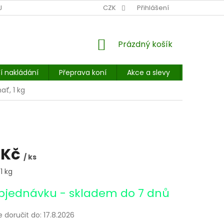
NÍ MÍSTO: BALÍKOVNA, PPL, GLS, SUPERVÝDEJNY, UPS
CZK
Přihlášení
POHOTOVOST
NÁKUPNÍ
Prázdný košík
KOŠÍK
í nakládání
Přeprava koní
Akce a slevy
E-booky 
ať, 1 kg
 Kč
/ ks
1 kg
bjednávku - skladem do 7 dnů
doručit do:
17.8.2026