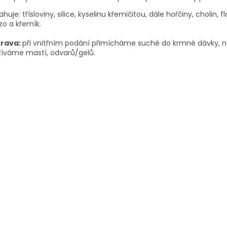
huje: třísloviny, silice, kyselinu křemičitou, dále hořčiny, cholin, 
zo a křemík.
prava:
při vnitřním podání přimícháme suché do krmné dávky, neb
žíváme mastí, odvarů/gelů.