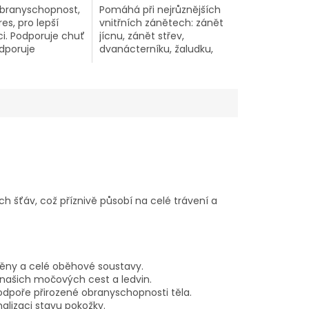
obranyschopnost,
Pomáhá při nejrůznějších
res, pro lepší
vnitřních zánětech: zánět
i. Podporuje chuť
jícnu, zánět střev,
odporuje
dvanácterníku, žaludku,
nost, zvyšuje
včetně žaludečních vředů.
ch šťáv, což příznivě působí na celé trávení a
těny a celé oběhové soustavy.
ví našich močových cest a ledvin.
podpoře přirozené obranyschopnosti těla.
malizaci stavu pokožky.