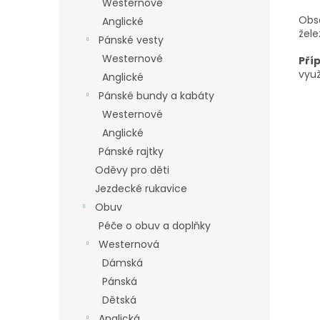
Westernové
Obsa
Anglické
žele
Pánské vesty
Westernové
Pří
vyu
Anglické
Pánské bundy a kabáty
Westernové
Anglické
Pánské rajtky
Oděvy pro děti
Jezdecké rukavice
Obuv
Péče o obuv a doplňky
Westernová
Dámská
Pánská
Dětská
Anglická