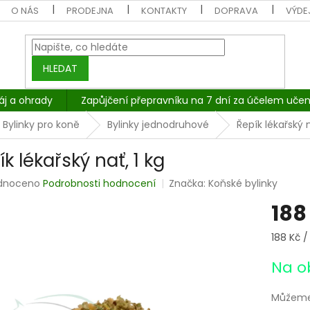
O NÁS
PRODEJNA
KONTAKTY
DOPRAVA
VÝDEJ
HLEDAT
áj a ohrady
Zapůjčení přepravníku na 7 dní za účelem učen
Bylinky pro koně
Bylinky jednodruhové
Řepík lékařský n
k lékařský nať, 1 kg
rné
dnoceno
Podrobnosti hodnocení
Značka:
Koňské bylinky
cení
188
tu
Měrná
188 Kč / 
cena:
Na o
ček.
Můžeme 