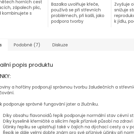
ánětech horních cest
Bazalka uvolňuje křeče,
Zvyšuje 
cích, zápalech plic,
používá se při střevních
snižuje st
 kombinujete s
problémech, při kašli, jako
reprodukc
ídouškou výborně
podpora tvorby
k jídlu, p
leny. Jeho využití je i
mateřského léta a jako
soustředě
asti detoxikace
prevence artritidy.
imunitu.
ismu, je silný
xidant.
s
Podobné (7)
Diskuze
ailní popis produktu
NKY:
loviny a hořčiny podporují správnou tvorbu žaludečních a střevní
čování.
k
podporuje správné fungování jater a žlučníku.
Díky obsahu flavonoidů řepík podporuje normální stav cévní s
Díky kyselině křemičité a silicím řepík příznivě působí na zdra
Účinky řepíku se uplatňují také v čajích na dýchací cesty a v 
Řepík je dále velmi dobře znám pro své příznivé účinky při nor