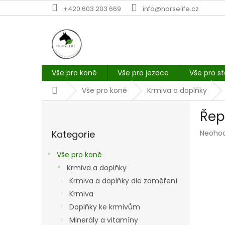
Přejít
+420 603 203 669
info@horselife.cz
na
obsah
Vše pro koně
Vše pro jezdce
Vše pro st
Domů
Vše pro koně
Krmiva a doplňky
P
Řepí
o
Přeskočit
s
Průmě
Kategorie
Neoho
kategorie
t
hodno
r
produk
Vše pro koně
a
je
Krmiva a doplňky
n
0,0
z
Krmiva a doplňky dle zaměření
n
5
í
Krmiva
hvězdi
p
Doplňky ke krmivům
a
Minerály a vitamíny