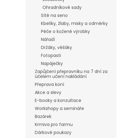
Ohradníkové sady
Sítě na seno
Kbelíky, žlaby, misky a odměrky
Péče o kožené výrobky
Nářadí
Držáky, věšáky
Fotopasti
Napáječky
Zapůjčení přepravníku na 7 dní za
účelem učení nakládání
Přeprava koní
Akce a slevy
E-booky a konzultace
Workshopy a semináře
Bazárek
Krmiva pro farmu
Dárkové poukazy