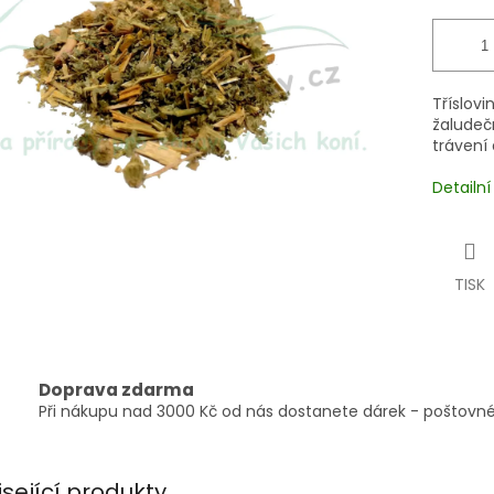
Tříslovi
žaludečn
trávení 
Detailn
TISK
Doprava zdarma
Při nákupu nad 3000 Kč od nás dostanete dárek - poštovné
isející produkty