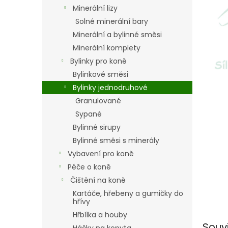
n
Minerální lizy
e
Solné minerální bary
l
Minerální a bylinné směsi
Minerální komplety
Bylinky pro koně
Bylinkové směsi
Bylinky jednodruhové
Granulované
Sypané
Bylinné sirupy
Bylinné směsi s minerály
Vybavení pro koně
Péče o koně
Čištění na koně
Kartáče, hřebeny a gumičky do
hřívy
Hřbílka a houby
Souv