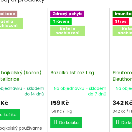
oxikace
Zdravý pohyb
Imunita
ašel a
Trávení
Stres
chlazení
Kašel a
Kaše
nachlazení
nachl
 bajkalský (kořen)
Bazalka list řez 1 kg
Eleutero
tellariae
Eleuthor
lensis radix 1 kg
objednávku - skladem
Na objednávku - skladem
Na obje
do 14 dnů
do 7 dnů
 Kč
159 Kč
342 K
Měrná
Měrná
159 Kč / 1 kg
342 Kč / 1
o košíku
cena:
cena:
Do košíku
Do k
 bajkalský používáme