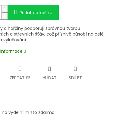
Přidat do košíku
ny a hořčiny podporují správnou tvorbu
ích a střevních šťáv, což příznivě působí na celé
a vylučování.
í informace
ZEPTAT SE
HLÍDAT
SDÍLET
 na výdejní místo zdarma.