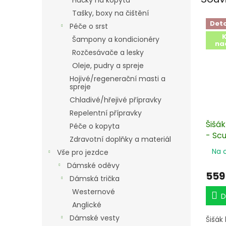
Háčky na kopyta
Tašky, boxy na čištění
Det
Péče o srst
K
Šampony a kondicionéry
na
Rozčesávače a lesky
Oleje, pudry a spreje
Hojivé/regenerační masti a
spreje
Chladivé/hřejivé přípravky
Repelentní přípravky
Šišák
Péče o kopyta
- Scu
Zdravotní doplňky a materiál
baica
Na 
Vše pro jezdce
Dámské oděvy
559
Dámská trička
Westernové
D
Anglické
Dámské vesty
Šišák