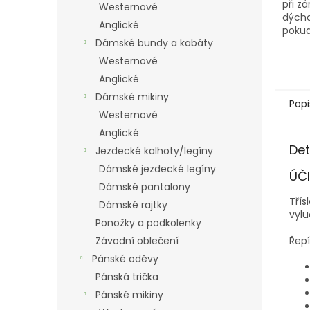
při z
Westernové
dýcha
Anglické
pokud
Dámské bundy a kabáty
mateř
ředí h
Westernové
v obl
Anglické
organ
antio
Dámské mikiny
Popi
Westernové
Anglické
Det
Jezdecké kalhoty/legíny
Dámské jezdecké legíny
ÚČI
Dámské pantalony
Třís
Dámské rajtky
vylu
Ponožky a podkolenky
Řepí
Závodní oblečení
Pánské oděvy
Pánská trička
Pánské mikiny