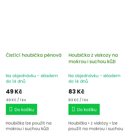
Čistící houbička pěnová
Houbička z viskozy na
mokrou i suchou kůži
Na objednávku - skladem
Na objednávku - skladem
do 14 dnů
do 14 dnů
49 Kč
83 Kč
Měrná
Měrná
49 Kč / 1 ks
83 Kč / 1 ks
cena:
cena:
Do košíku
Do košíku
Houbička lze použít na
Houbička • z viskózy • lze
mokrou i suchou kůži
použít na mokrou i suchou