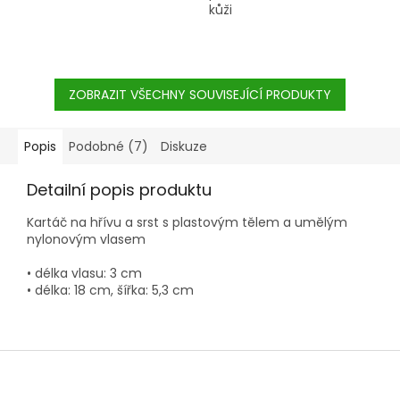
kůži
ZOBRAZIT VŠECHNY SOUVISEJÍCÍ PRODUKTY
Popis
Podobné (7)
Diskuze
Detailní popis produktu
Kartáč na hřívu a srst s plastovým tělem a umělým
nylonovým vlasem
• délka vlasu: 3 cm
• délka: 18 cm, šířka: 5,3 cm
Z
á
p