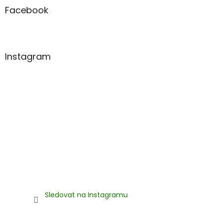
a
Facebook
t
í
Instagram
Sledovat na Instagramu