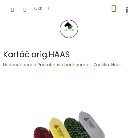
Přejít
NÁKUP
na
CZK
obsah
KOŠÍK
Kartáč orig.HAAS
Průměrné
Neohodnoceno
Podrobnosti hodnocení
Značka:
Haas
hodnocení
produktu
je
0,0
z
5
hvězdiček.