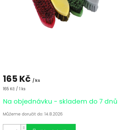
165 Kč
/ ks
Měrná
165 Kč / 1 ks
cena:
Na objednávku - skladem do 7 dnů
Můžeme doručit do:
14.8.2026