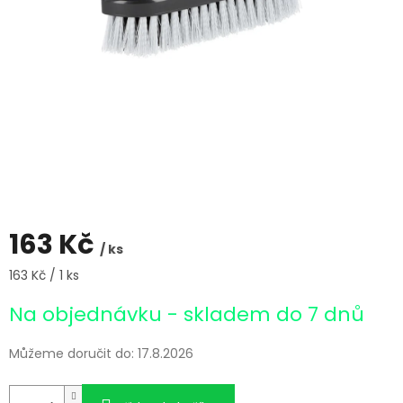
163 Kč
/ ks
Měrná
163 Kč / 1 ks
cena:
Na objednávku - skladem do 7 dnů
Můžeme doručit do:
17.8.2026