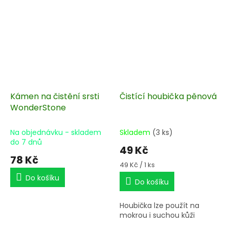
Kámen na čistění srsti
Čistící houbička pěnová
WonderStone
Na objednávku - skladem
Skladem
(3 ks)
do 7 dnů
49 Kč
78 Kč
Měrná
49 Kč / 1 ks
cena:
Do košíku
Do košíku
Houbička lze použít na
mokrou i suchou kůži