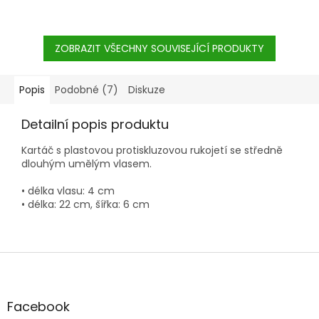
ZOBRAZIT VŠECHNY SOUVISEJÍCÍ PRODUKTY
Popis
Podobné (7)
Diskuze
Detailní popis produktu
Kartáč s plastovou protiskluzovou rukojetí se středně
dlouhým umělým vlasem.
• délka vlasu: 4 cm
• délka: 22 cm, šířka: 6 cm
Z
á
p
a
Facebook