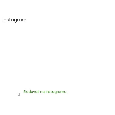
t
í
Instagram
Sledovat na Instagramu