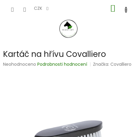
Přejít
NÁKUP
na
CZK
obsah
KOŠÍK
Kartáč na hřívu Covalliero
Průměrné
Neohodnoceno
Podrobnosti hodnocení
Značka:
Covalliero
hodnocení
produktu
je
0,0
z
5
hvězdiček.