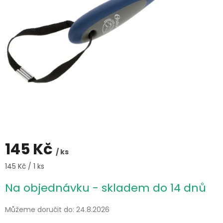
145 Kč
/ ks
Měrná
145 Kč / 1 ks
cena:
Na objednávku - skladem do 14 dnů
Můžeme doručit do:
24.8.2026