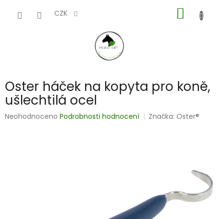
Přejít
NÁKUP
na
CZK
obsah
KOŠÍK
Oster háček na kopyta pro koně,
ušlechtilá ocel
Průměrné
Neohodnoceno
Podrobnosti hodnocení
Značka:
Oster®
hodnocení
produktu
je
0,0
z
5
hvězdiček.