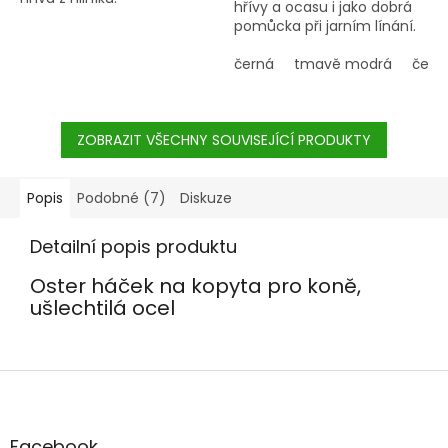
hřívy a ocasu i jako dobrá
pomůcka při jarním línání.
černá
tmavě modrá
červ
ZOBRAZIT VŠECHNY SOUVISEJÍCÍ PRODUKTY
Popis
Podobné (7)
Diskuze
Detailní popis produktu
Oster háček na kopyta pro koně,
ušlechtilá ocel
Z
á
p
a
Facebook