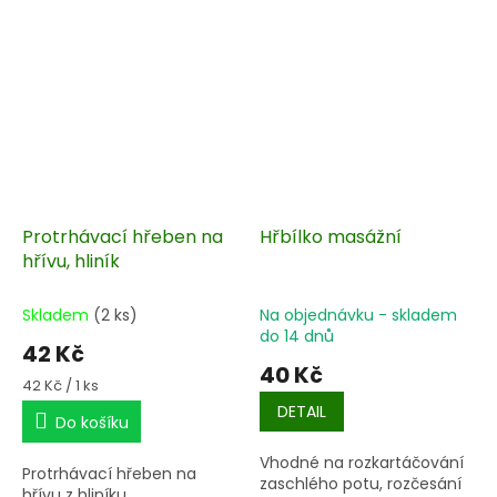
Protrhávací hřeben na
Hřbílko masážní
hřívu, hliník
Skladem
(2 ks)
Na objednávku - skladem
do 14 dnů
42 Kč
40 Kč
Měrná
42 Kč / 1 ks
cena:
DETAIL
Do košíku
Vhodné na rozkartáčování
Protrhávací hřeben na
zaschlého potu, rozčesání
hřívu z hliníku.