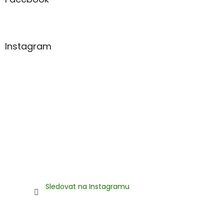
t
í
Instagram
Sledovat na Instagramu