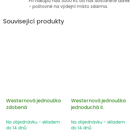
Při nákupu nad 3000 Kč od nás dostanete dárek
- poštovné na výdejní místo zdarma.
Související produkty
Westernová jednouška
Westernová jednouška
zdobená
jednoduchá II.
Na objednávku - skladem
Na objednávku - skladem
do 14 dnů
do 14 dnů