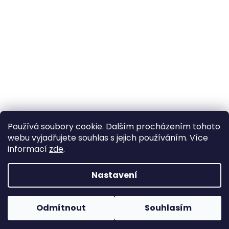
Používá soubory cookie. Dalším procházením tohoto
webu vyjadřujete souhlas s jejich používáním. Více
informací
zde
.
Nastavení
Vytvořil Shoptet
Pokud u nás nenajdete konkrétní produkt, neváhejte se
ozvat. Ve většině případů jej můžeme zajistit na
Odmítnout
Souhlasím
Copyright 2026
Horse life
. Všechna práva vyhrazena.
objednávku nebo od jiného dodavatele.