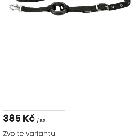
385 Kč
/ ks
Měrná
Zvolte variantu
cena: