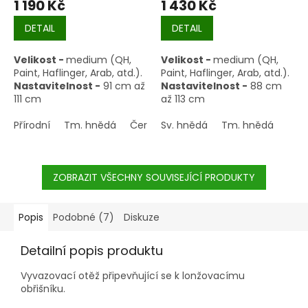
1 190 Kč
1 430 Kč
DETAIL
DETAIL
Velikost -
medium (QH,
Velikost -
medium (QH,
Paint, Haflinger, Arab, atd.).
Paint, Haflinger, Arab, atd.).
Nastavitelnost -
91 cm až
Nastavitelnost -
88 cm
111 cm
až 113 cm
Přírodní
Tm. hnědá
Černohnědá
Sv. hnědá
Tm. hnědá
ZOBRAZIT VŠECHNY SOUVISEJÍCÍ PRODUKTY
Popis
Podobné (7)
Diskuze
Detailní popis produktu
Vyvazovací otěž připevňující se k lonžovacímu
obřišníku.