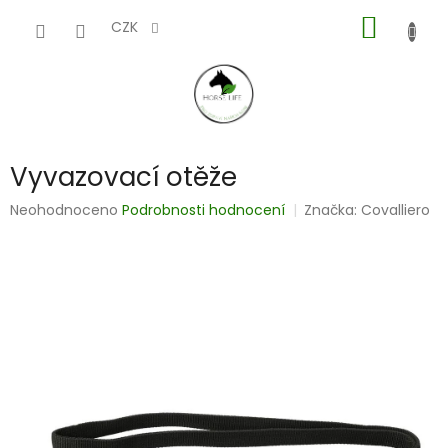
Přejít
NÁKUP
na
CZK
obsah
KOŠÍK
Vyvazovací otěže
Průměrné
Neohodnoceno
Podrobnosti hodnocení
Značka:
Covalliero
hodnocení
produktu
je
0,0
z
5
hvězdiček.