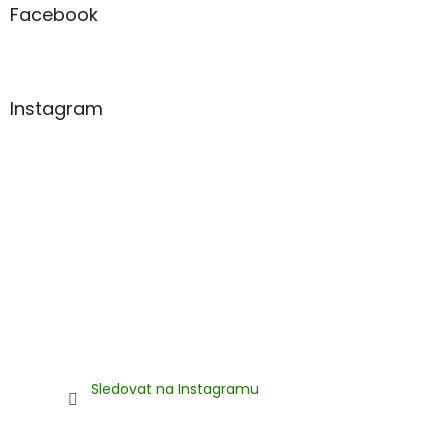
a
Facebook
t
í
Instagram
Sledovat na Instagramu