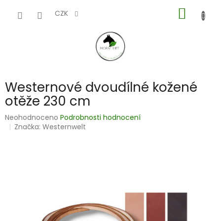
Přejít
NÁKUP
na
CZK
obsah
KOŠÍK
Westernové dvoudílné kožené
otěže 230 cm
Průměrné
Neohodnoceno
Podrobnosti hodnocení
hodnocení
Značka:
Westernwelt
produktu
je
0,0
z
5
hvězdiček.