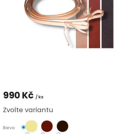
990 Kč
/ ks
Měrná
Zvolte variantu
cena:
Barva