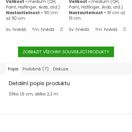
Velikost -
medium (QH,
Velikost -
medium (QH,
Paint, Haflinger, Arab, atd.).
Paint, Haflinger, Arab, atd.).
Nastavitelnost -
90 cm
Nastavitelnost -
91 cm až
až 110 cm
111 cm
Sv. hnědá
Tm. hnědá
Černohnědá
Sv. hnědá
Tm. hnědá
Čer
ZOBRAZIT VŠECHNY SOUVISEJÍCÍ PRODUKTY
Popis
Podobné (7)
Diskuze
Detailní popis produktu
Šířka 1,6 cm, délka 2,3 m.
Z
á
p