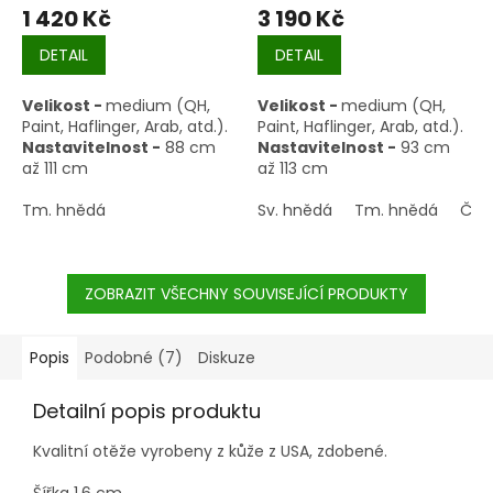
1 420 Kč
3 190 Kč
DETAIL
DETAIL
Velikost -
medium (QH,
Velikost -
medium (QH,
Paint, Haflinger, Arab, atd.).
Paint, Haflinger, Arab, atd.).
Nastavitelnost -
88 cm
Nastavitelnost -
93 cm
až 111 cm
až 113 cm
Tm. hnědá
Sv. hnědá
Tm. hnědá
Čer
ZOBRAZIT VŠECHNY SOUVISEJÍCÍ PRODUKTY
Popis
Podobné (7)
Diskuze
Detailní popis produktu
Kvalitní otěže vyrobeny z kůže z USA, zdobené.
Šířka 1,6 cm.