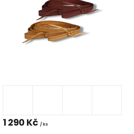
1 290 Kč
/ ks
Měrná