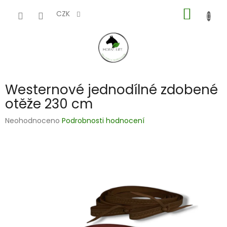
Přejít
NÁKUP
na
CZK
obsah
KOŠÍK
Westernové jednodílné zdobené
otěže 230 cm
Průměrné
Neohodnoceno
Podrobnosti hodnocení
hodnocení
produktu
je
0,0
z
5
hvězdiček.