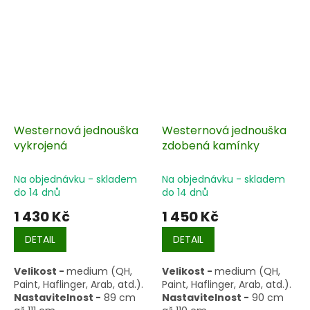
Westernová jednouška
Westernová jednouška
vykrojená
zdobená kamínky
Na objednávku - skladem
Na objednávku - skladem
do 14 dnů
do 14 dnů
1 430 Kč
1 450 Kč
DETAIL
DETAIL
Velikost -
medium (QH,
Velikost -
medium (QH,
Paint, Haflinger, Arab, atd.).
Paint, Haflinger, Arab, atd.).
Nastavitelnost -
89 cm
Nastavitelnost -
90 cm