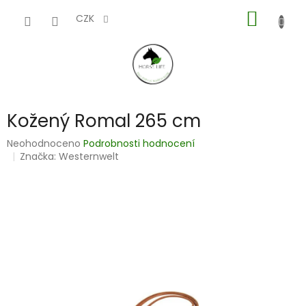
Přejít
NÁKUP
na
CZK
obsah
KOŠÍK
Kožený Romal 265 cm
Průměrné
Neohodnoceno
Podrobnosti hodnocení
hodnocení
Značka:
Westernwelt
produktu
je
0,0
z
5
hvězdiček.