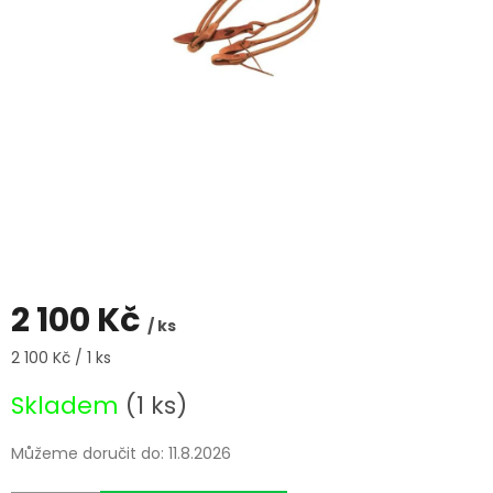
2 100 Kč
/ ks
Měrná
2 100 Kč / 1 ks
cena:
Skladem
(1 ks)
Můžeme doručit do:
11.8.2026