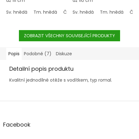
až 111 cm
až 110 cm
Sv. hnědá
Tm. hnědá
Černohnědá
Sv. hnědá
Tm. hnědá
Čer
ZOBRAZIT VŠECHNY SOUVISEJÍCÍ PRODUKTY
Popis
Podobné (7)
Diskuze
Detailní popis produktu
Kvalitní jednodílné otěže s vodítkem, typ romal.
Z
á
p
a
Facebook
t
í