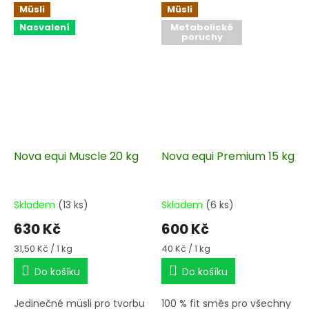
Müsli
Müsli
Nasvalení
Metabolické
poruchy
Nova equi Muscle 20 kg
Nova equi Premium 15 kg
Skladem
(13 ks)
Skladem
(6 ks)
630 Kč
600 Kč
Měrná
Měrná
31,50 Kč / 1 kg
40 Kč / 1 kg
cena:
cena:
Do košíku
Do košíku
Jedinečné müsli pro tvorbu
100 % fit směs pro všechny