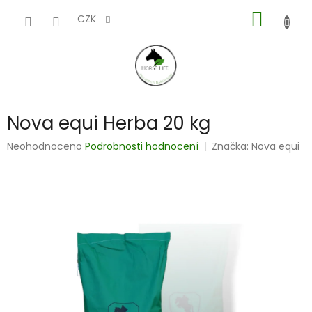
Přejít
NÁKUP
na
CZK
obsah
KOŠÍK
Nova equi Herba 20 kg
Průměrné
Neohodnoceno
Podrobnosti hodnocení
Značka:
Nova equi
hodnocení
produktu
je
0,0
z
5
hvězdiček.