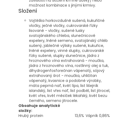
závislosti na složení krmné dávky) nebo
možnost kombinace s jinými krmivy.
Složení
Vojtěška horkovzdušně sušená, kukuřičné
vločky, ječné vločky, cukrovarské řízky
lisované - vločky, sušené lusky
svatojánského chleba, slunečnicové
expelery, lněné semeno, svatojánský chléb
sušený, jablečné výlisky sušené, kukuřice,
lněné expelery, vinné slupky, cukrovarské
řízky sušené, slupky slunečnice, jádra z
hroznového vína extrahovaná - moučka,
jádra z hroznového vína, rostlinný olej a tuk,
dihydrogenfosforečnan vápenatý, sójový
extrahovaný šrot - moučka, uhličitan
vápenatý, kvasnice a podobné výrobky,
máta peprná nať, květ lípa, list lišejník
islandský, list vřes nať, list podběl, list jitrocel,
květ vřes, květ měsíček lékařský, květ bezu
černého, semeno jitrocele.
Obsahuje analytické
složky:
Hrubý protein
13,6%
Vápník
0,86%