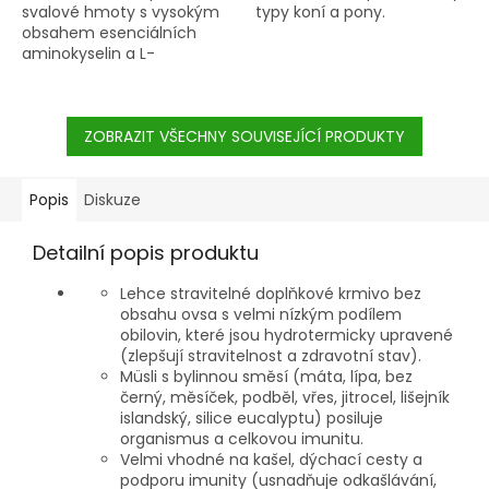
svalové hmoty s vysokým
typy koní a pony.
obsahem esenciálních
aminokyselin a L-
karnitinem.
ZOBRAZIT VŠECHNY SOUVISEJÍCÍ PRODUKTY
Popis
Diskuze
Detailní popis produktu
Lehce stravitelné doplňkové krmivo bez
obsahu ovsa s velmi nízkým podílem
obilovin, které jsou hydrotermicky upravené
(zlepšují stravitelnost a zdravotní stav).
Müsli s bylinnou směsí (máta, lípa, bez
černý, měsíček, podběl, vřes, jitrocel, lišejník
islandský, silice eucalyptu) posiluje
organismus a celkovou imunitu.
Velmi vhodné na kašel, dýchací cesty a
podporu imunity (usnadňuje odkašlávání,