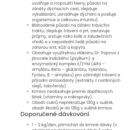
uvolňuje a rozpouští hleny, působí na
záněty dýchacích cest, zlepšuje
vykašlávání, usnadňuje dýchání a posiluje
organismus a celkovou imunitu).
Blahodárně působí na čištění trávicího
traktu, zlepšuje trávení a pH, zastavuje
průjmy, snižuje riziko kolik a žaludečních
vředů a v neposlední řadě působí na
zdravou srst, kůži a kopyta.
Obsahuje využitelnou vlákninu Dr. Popova z
jitrocele indického (psyllium) a
enzymatický komplex E/ZYM (Alfa –
amylázu, Beta – glukanázu, Xylanázu,
Fytázu, B – amylázu) pro účinnější trávení a
přírodní antioxidanty (extrakty z rostlinných
olejů, tokoferoly).
Krmivo neobsahuje premix doplňkových
látek (vitamíny a mikroprvky).
Obsah cukrů nepřekračuje 130g v sušině,
obsah škrobů je do 135g v sušině krmiva.
Doporučené dávkování
1 – 2 kg/den, přimíchat do krmné dávky (v