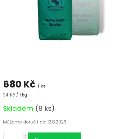
680 Kč
/ ks
Měrná
34 Kč / 1 kg
cena:
Skladem
(8 ks)
Můžeme doručit do:
12.8.2026