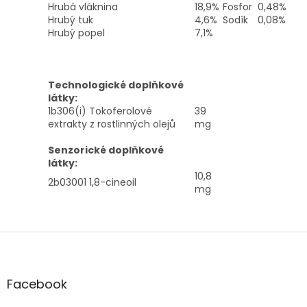
Hrubá vláknina
18,9%
Fosfor
0,48%
Hrubý tuk
4,6%
Sodík
0,08%
Hrubý popel
7,1%
Technologické doplňkové
látky:
1b306(i) Tokoferolové
39
extrakty z rostlinných olejů
mg
Senzorické doplňkové
látky:
10,8
2b03001 1,8-cineoil
mg
Z
á
p
a
Facebook
t