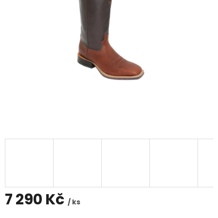
7 290 Kč
/ ks
Měrná