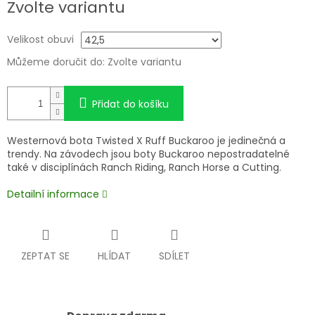
Zvolte variantu
cena:
Velikost obuvi
Můžeme doručit do:
Zvolte variantu
Přidat do košíku
Westernová bota Twisted X Ruff Buckaroo je jedinečná a
trendy. Na závodech jsou boty Buckaroo nepostradatelné
také v disciplínách Ranch Riding, Ranch Horse a Cutting.
Detailní informace
ZEPTAT SE
HLÍDAT
SDÍLET