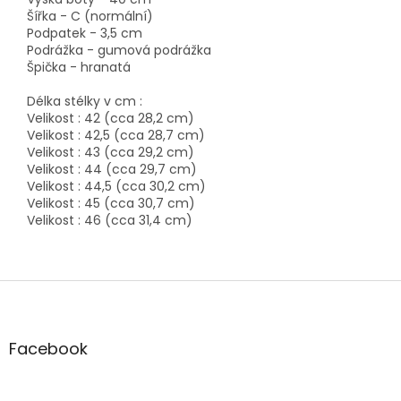
Šířka - C (normální)
Podpatek - 3,5 cm
Podrážka - gumová podrážka
Špička - hranatá
Délka stélky v cm :
Velikost : 42 (cca 28,2 cm)
Velikost : 42,5 (cca 28,7 cm)
Velikost : 43 (cca 29,2 cm)
Velikost : 44 (cca 29,7 cm)
Velikost : 44,5 (cca 30,2 cm)
Velikost : 45 (cca 30,7 cm)
Velikost : 46 (cca 31,4 cm)
Z
á
p
a
Facebook
t
í