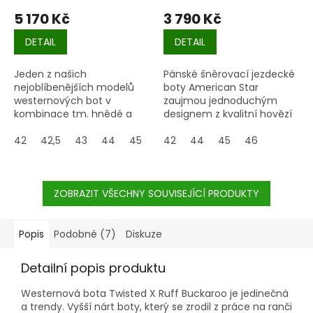
5 170 Kč
3 790 Kč
DETAIL
DETAIL
Jeden z našich
Pánské šněrovací jezdecké
nejoblíbenějších modelů
boty American Star
westernových bot v
zaujmou jednoduchým
kombinace tm. hnědé a
designem z kvalitní hovězí
smaragdové barvy z
kůže.
kvalitní hovězí kůže.
42
42,5
43
44
45
46
42
47,5
44
45
46
ZOBRAZIT VŠECHNY SOUVISEJÍCÍ PRODUKTY
Popis
Podobné (7)
Diskuze
Detailní popis produktu
Westernová bota Twisted X Ruff Buckaroo je jedinečná
a trendy. Vyšší nárt boty, který se zrodil z práce na ranči