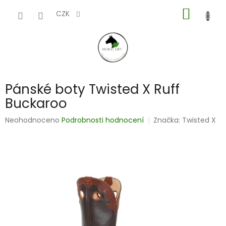
Přejít
NÁKUP
na
CZK
obsah
KOŠÍK
Pánské boty Twisted X Ruff
Buckaroo
Průměrné
Neohodnoceno
Podrobnosti hodnocení
Značka:
Twisted X
hodnocení
produktu
je
0,0
z
5
hvězdiček.