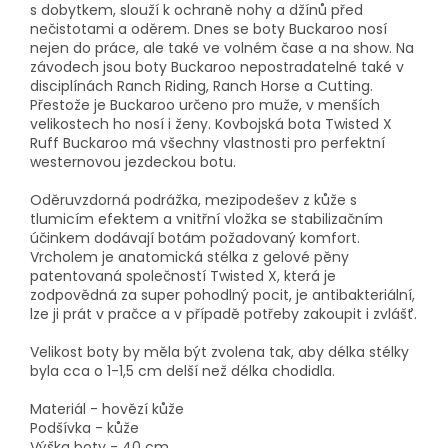
s dobytkem, slouží k ochraně nohy a džínů před
nečistotami a oděrem. Dnes se boty Buckaroo nosí
nejen do práce, ale také ve volném čase a na show. Na
závodech jsou boty Buckaroo nepostradatelné také v
disciplínách Ranch Riding, Ranch Horse a Cutting.
Přestože je Buckaroo určeno pro muže, v menších
velikostech ho nosí i ženy. Kovbojská bota Twisted X
Ruff Buckaroo má všechny vlastnosti pro perfektní
westernovou jezdeckou botu.
Oděruvzdorná podrážka, mezipodešev z kůže s
tlumicím efektem a vnitřní vložka se stabilizačním
účinkem dodávají botám požadovaný komfort.
Vrcholem je anatomická stélka z gelové pěny
patentovaná společností Twisted X, která je
zodpovědná za super pohodlný pocit,
je antibakteriální,
l
ze ji prát v pračce a v případě potřeby zakoupit i zvlášť.
Velikost boty by měla být zvolena tak, aby délka stélky
byla cca o 1-1,5 cm delší než délka chodidla.
Materiál - hovězí kůže
Podšívka - kůže
Výška boty - 40 cm