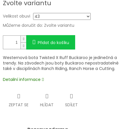
Zvolte variantu
cena:
Velikost obuvi
Můžeme doručit do:
Zvolte variantu
Přidat do košíku
Westernová bota Twisted X Ruff Buckaroo je jedinečná a
trendy. Na závodech jsou boty Buckaroo nepostradatelné
také v disciplínách Ranch Riding, Ranch Horse a Cutting.
Detailní informace
ZEPTAT SE
HLÍDAT
SDÍLET