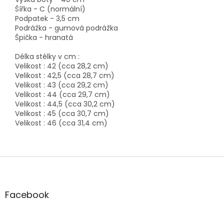
Šířka - C (normální)
Podpatek - 3,5 cm
Podrážka - gumová podrážka
Špička - hranatá
Délka stélky v cm :
Velikost : 42 (cca 28,2 cm)
Velikost : 42,5 (cca 28,7 cm)
Velikost : 43 (cca 29,2 cm)
Velikost : 44 (cca 29,7 cm)
Velikost : 44,5 (cca 30,2 cm)
Velikost : 45 (cca 30,7 cm)
Velikost : 46 (cca 31,4 cm)
Z
á
p
a
Facebook
t
í