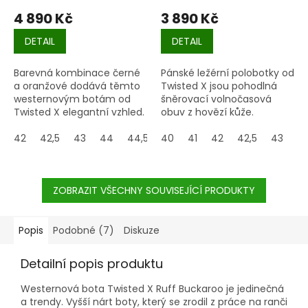
4 890 Kč
3 890 Kč
DETAIL
DETAIL
Barevná kombinace černé
Pánské ležérní polobotky od
a oranžové dodává těmto
Twisted X jsou pohodlná
westernovým botám od
šněrovací volnočasová
Twisted X elegantní vzhled.
obuv z hovězí kůže.
Model Horseman sází na
klasický design, který lze
42
42,5
43
44
44,5
40
45
41
47,5
42
42,5
43
4
nosit při všech
příležitostech.
ZOBRAZIT VŠECHNY SOUVISEJÍCÍ PRODUKTY
Popis
Podobné (7)
Diskuze
Detailní popis produktu
Westernová bota Twisted X Ruff Buckaroo je jedinečná
a trendy. Vyšší nárt boty, který se zrodil z práce na ranči