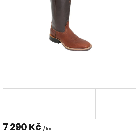
7 290 Kč
/ ks
Měrná