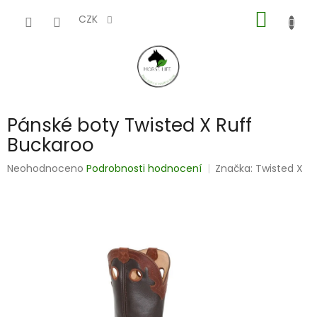
Přejít
NÁKUP
na
CZK
obsah
KOŠÍK
Pánské boty Twisted X Ruff
Buckaroo
Průměrné
Neohodnoceno
Podrobnosti hodnocení
Značka:
Twisted X
hodnocení
produktu
je
0,0
z
5
hvězdiček.