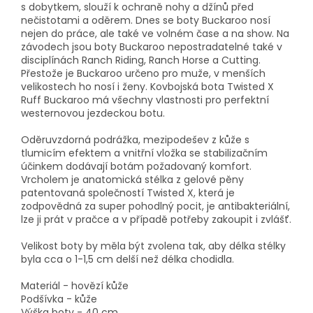
s dobytkem, slouží k ochraně nohy a džínů před
nečistotami a oděrem. Dnes se boty Buckaroo nosí
nejen do práce, ale také ve volném čase a na show. Na
závodech jsou boty Buckaroo nepostradatelné také v
disciplínách Ranch Riding, Ranch Horse a Cutting.
Přestože je Buckaroo určeno pro muže, v menších
velikostech ho nosí i ženy. Kovbojská bota Twisted X
Ruff Buckaroo má všechny vlastnosti pro perfektní
westernovou jezdeckou botu.
Oděruvzdorná podrážka, mezipodešev z kůže s
tlumicím efektem a vnitřní vložka se stabilizačním
účinkem dodávají botám požadovaný komfort.
Vrcholem je anatomická stélka z gelové pěny
patentovaná společností Twisted X, která je
zodpovědná za super pohodlný pocit,
je antibakteriální,
l
ze ji prát v pračce a v případě potřeby zakoupit i zvlášť.
Velikost boty by měla být zvolena tak, aby délka stélky
byla cca o 1-1,5 cm delší než délka chodidla.
Materiál - hovězí kůže
Podšívka - kůže
Výška boty - 40 cm