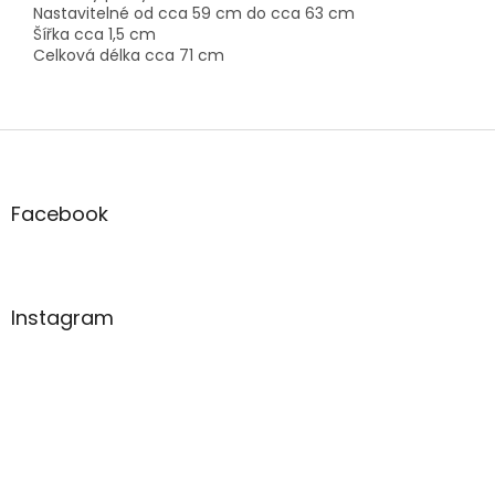
Nastavitelné od cca 59 cm do cca 63 cm
Šířka cca 1,5 cm
Celková délka cca 71 cm
Z
á
p
a
Facebook
t
í
Instagram