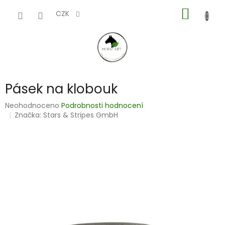
Přejít
NÁKUP
na
CZK
obsah
KOŠÍK
Pásek na klobouk
Průměrné
Neohodnoceno
Podrobnosti hodnocení
hodnocení
Značka:
Stars & Stripes GmbH
produktu
je
0,0
z
5
hvězdiček.