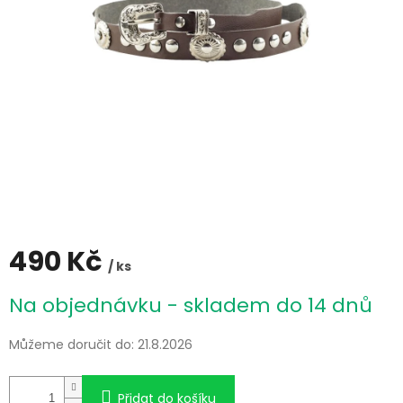
490 Kč
/ ks
Měrná
Na objednávku - skladem do 14 dnů
cena:
Můžeme doručit do:
21.8.2026
Přidat do košíku